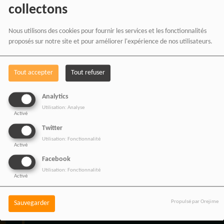
vos achats chez nos
collectons
partenaires affiliés.
Nous utilisons des cookies pour fournir les services et les fonctionnalités
proposés sur notre site et pour améliorer l'expérience de nos utilisateurs.
Chaque achat réalisé via
Tout accepter
Tout refuser
nos liens partenaires
contribue au
Analytics
Utilisation: Analyse
développement de notre
Activé
Twitter
média indépendant, sans
Utilisation: Fonctionnalité
coût supplémentaire pour
Activé
Facebook
vous.
Utilisation: Fonctionnalité
Activé
Propulsé par Orejime
Sauvegarder
Vos achats participent au