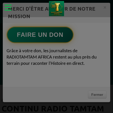
×
MERCI D'ÊTRE AU CŒUR DE NOTRE
MISSION
Actualité en Flux continu Radio TAMTAM AFRICA 1
FAIRE UN DON
EN CE MOMENT
Grâce à votre don, les journalistes de
RADIOTAMTAM AFRICA restent au plus près du
(Sheryfa Luna
terrain pour raconter l'Histoire en direct.
Afro R&B Français
Ecoutez maintenant
Fermer
ACTUALITÉ EN FLUX
CONTINU RADIO TAMTAM