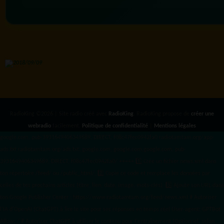
RadioKing ©2026 | Site radio créé avec
RadioKing
. RadioKing propose de
créer une
webradio
facilement.
Politique de confidentialité
|
Mentions légales
google.com, pub-3931649406349689, DIRECT, f08c47fec0942fa0 radiotamtam.org/app-
ads.txt
radiotamtam.org/ads.txt. google.com, google.com,google.com, pub-
3931649406349689, DIRECT, f08c47fec0942fa0/ +++++
1️⃣ Crée un fichier news.xml dans
ton répertoire /feed/ ou /public_html/. 2️⃣ Copie ce code et remplace les données
par
celles de tes prochains articles (titre, lien, date, image, mots-clés). 3️⃣ Ajoute son URL dans
ton Google Publisher Center : https://www.radiotamtam.org/feed/news.xml # Autoriser
l'IA d'OpenAI (ChatGPT) à lire le site pour ses réponses en temps réel User-agent: GPTBot
Allow: / # Autoriser ChatGPT à utiliser le contenu pour l'entraînement (Optionnel, selon