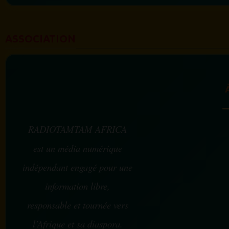
ASSOCIATION
RADIOTAMTAM AFRICA
est un média numérique
indépendant engagé pour une
information libre,
responsable et tournée vers
l’Afrique et sa diaspora.