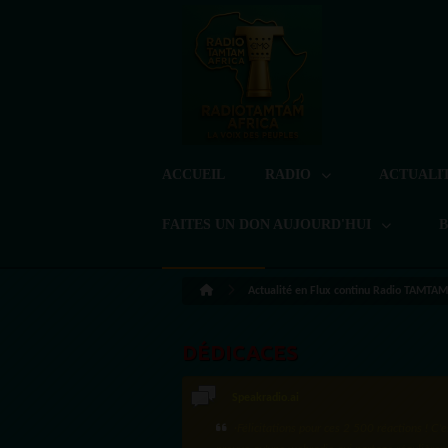
ACCUEIL
RADIO
ACTUALI
FAITES UN DON AUJOURD'HUI
Actualité en Flux continu Radio TAMTA
DÉDICACES
Speakradio.ai
LoreG
·Félicitations pour ces 2 500 réactions ! C'e
Bien cordialement depuis l'Uruguay.