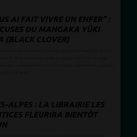
US AI FAIT VIVRE UN ENFER” :
XCUSES DU MANGAKA YŪKI
A (BLACK CLOVER)
nte ses excuses aux éditeurs, assistants, graphistes et imprimeurs de Black
stface du 38e et dernier tome, publié au Japon le 4 août 2026. Le manga
ublication. L’auteur reconnaît avoir épuisé certains collaborateurs, retardé le
cultés au fil de la...
-ALPES : LA LIBRAIRIE LES
TICES FLEURIRA BIENTÔT
UN
s Hautes-Alpes, Annaïck Le Menestrel finalise la reprise de la librairie