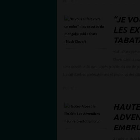
PUBLIÉ :
“JE VO
LES E
TABAT
Yūki Tabata prése
Clover dans la po
s’est achevé le 30 avril, après plus de dix ans de p
travail d’autres professionnels et provoqué des diffi
PUBLIÉ :
HAUTES
ADVEN
EMBR
À Embrun, dans le