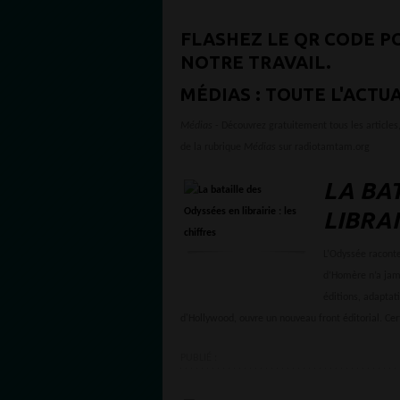
FLASHEZ LE QR CODE P
NOTRE TRAVAIL.
MÉDIAS : TOUTE L'ACTU
Médias
- Découvrez gratuitement tous les articles,
de la rubrique
Médias
sur radiotamtam.org
LA BA
LIBRAI
L’Odyssée raconte 
d’Homère n’a jama
éditions, adaptati
d'Hollywood, ouvre un nouveau front éditorial. Cert
PUBLIÉ :