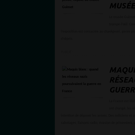
MUSÉE
Le musée Guimet p
trompe-l’œil. Cor
l’exposition est consacrée au chaekgeori, genre pi
d’objets.
PUBLIÉ :
MAQUI
RÉSEA
GUERR
La France est lib
ont changé, les 
intention de déposer les armes. Des miliciens et 
sabotages, liaisons radio, évasion de prisonniers, p