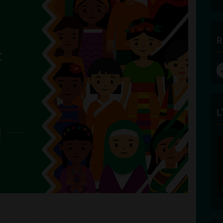
R
L
FÉLICITÉ VINCENT -
ECLAIRAGE
Founder and Editorial Director