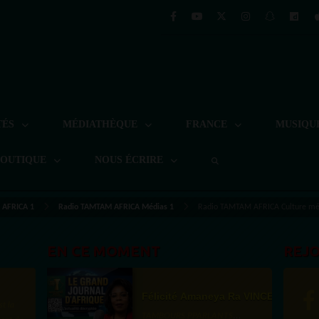
TÉS
MÉDIATHÈQUE
FRANCE
MUSIQU
BOUTIQUE
NOUS ÉCRIRE
M AFRICA 1
Radio TAMTAM AFRICA Médias 1
Radio TAMTAM AFRICA Culture mé
EN CE MOMENT
REJ
Félicité Amaneya Ra VINCENT
st la
TAMBOURS PPARLANTS