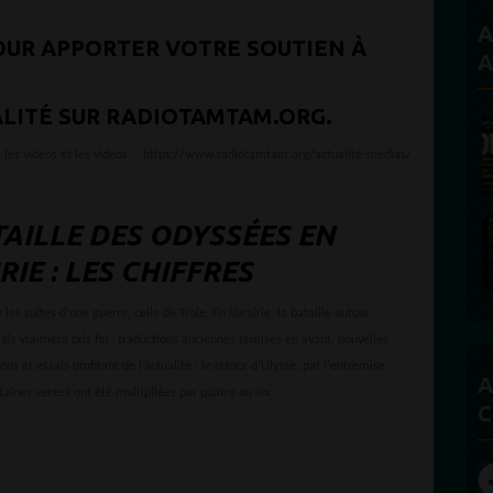
A
OUR APPORTER VOTRE SOUTIEN À
A
ALITÉ SUR RADIOTAMTAM.ORG.
 les vidéos et les vidéos
https://www.radiotamtam.org/actualite-medias/
TAILLE DES ODYSSÉES EN
RIE : LES CHIFFRES
les suites d’une guerre, celle de Troie. En librairie, la bataille autour
is vraiment pris fin : traductions anciennes remises en avant, nouvelles
ons et essais profitant de l’actualité : le retour d’Ulysse, par l'entremise
A
aines ventes ont été multipliées par quatre ou six...
C