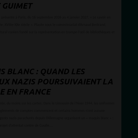
 GUIMET
résente à Paris, du 16 septembre 2026 au 4 janvier 2027, « Le savoir en
ée, XVIIIe-XXe siècle ». Placée sous le commissariat d’Arnaud Bertrand,
ctural coréen fondé sur la représentation en trompe-l’œil de bibliothèques et
S BLANC : QUAND LES
UX NAZIS POURSUIVAIENT LA
E EN FRANCE
érée, du moins sur les cartes. Dans le Limousin de l’hiver 1944, les uniformes
règlements de comptes commencent et certains hommes n’ont aucune
agents nazis parachutés depuis l’Allemagne organisent un « maquis blanc » :
rojet d’attentat contre de Gaulle....