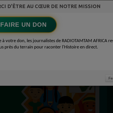
ment du
COMMUNICATIONS Les paradoxes derrière
CI D'ÊTRE AU CŒUR DE NOTRE MISSION
Ecoutez maintenant
S
le progrès africain
FAIRE UN DON
D
 AFRICA CULTURE
0
P
e à votre don, les journalistes de RADIOTAMTAM AFRICA re
S 16 SEPTEMBRE
us près du terrain pour raconter l'Histoire en direct.
À
Fe
PROPULSEZ VOTRE SINGLE AUPRÈS
DES BONNES RADIOS