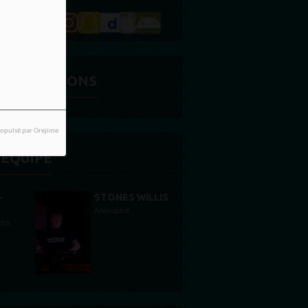
ES ÉMISSIONS
opulsé par Orejime
'ÉQUIPE
STONES WILLIS
Animateur