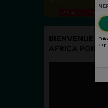
Bien cordialement depuis l'Uruguay.
MER
Envoyer une dédicace
BIENVENUE SU
Grâc
au pl
AFRICA POINT 