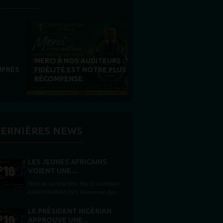
MERCI À NOS AUDITEURS : VOTRE
FIDÉLITÉ EST NOTRE PLUS BELLE
RÉCOMPENSE
ERNIÈRES NEWS
LES JEUNES AFRICAINS
VOIENT UNE...
Note de la rédaction Top 10 quotidien
RADIOTAMTAM.ORG Bienvenue dans
le Top 10 quotidien de
RADIOTAMTAM.ORG. Au sommaire
LE PRÉSIDENT NIGÉRIAN
aujourd’hui : JEUNESSE AFRICAINE —
APPROUVE UNE...