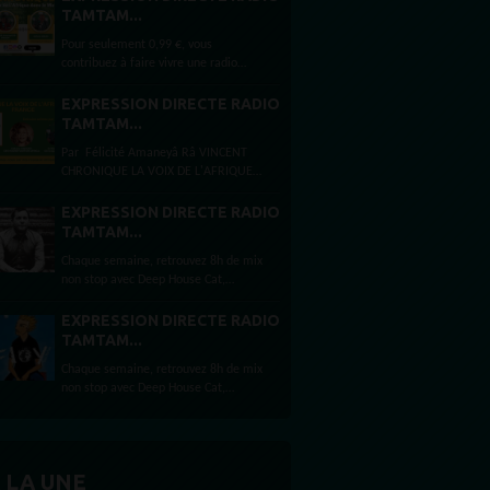
TAMTAM...
Pour seulement 0,99 €, vous
contribuez à faire vivre une radio
indépendante et gratuite. Nous avons
une petite faveur à vous demander
EXPRESSION DIRECTE RADIO
pour soutenir notre...
TAMTAM...
Par Félicité Amaneyâ Râ VINCENT
CHRONIQUE LA VOIX DE L'AFRIQUE
EN FRANCE est une émission qui
explore les dynamiques politiques,
EXPRESSION DIRECTE RADIO
culturelles et...
TAMTAM...
Chaque semaine, retrouvez 8h de mix
non stop avec Deep House Cat,
Paradise Garage by Dj Floy, Kills Mix
by Sebastien Kills, Haxx 303, Laurent
EXPRESSION DIRECTE RADIO
Schark Selection by Laurent Schark,
TAMTAM...
Djeef's Records shows...
Chaque semaine, retrouvez 8h de mix
non stop avec Deep House Cat,
Paradise Garage by Dj Floy, Kills Mix
by Sebastien Kills, Haxx 303, Laurent
Schark Selection by Laurent Schark,
Djeef's Records shows...
 LA UNE