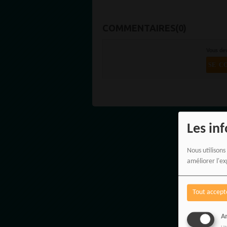
COMMENTAIRES(0)
Vous de
SE C
Les in
Nous utilisons
améliorer l'ex
Tout accept
An