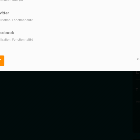
ilisation: Analyse
itter
ilisation: Fonctionnalité
acebook
L
ilisation: Fonctionnalité
Pr
r
L