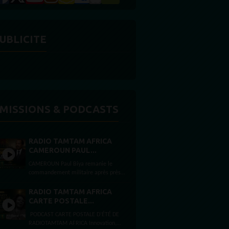
UBLICITE
MISSIONS & PODCASTS
RADIO TAMTAM AFRICA
CAMEROUN PAUL...
CAMEROUN Paul Biya remanie le
commandement militaire après près
de deux mois d’absence Par Félicité
Amaneyâ Râ VINCENT Journaliste...
RADIO TAMTAM AFRICA
CARTE POSTALE...
PODCAST CARTE POSTALE D’ÉTÉ DE
RADIOTAMTAM AFRICA Innovation,