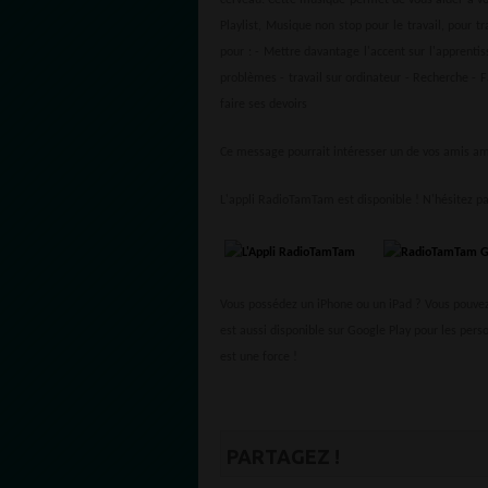
cerveau. Cette musique permet de vous aider à vou
Playlist, Musique non stop pour le travail, pour tra
pour : - Mettre davantage l'accent sur l'apprentis
problèmes - travail sur ordinateur - Recherche - F
faire ses devoirs
Ce message pourrait intéresser un de vos amis ami
L'appli RadioTamTam est disponible ! N'hésitez pa
Vous possédez un iPhone ou un iPad ? Vous pouvez 
est aussi disponible sur Google Play pour les pers
est une force !
PARTAGEZ !