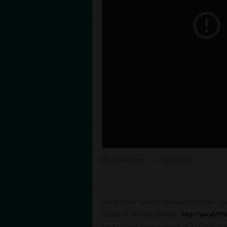
12 FÉVRIER 2018 - 15:09 -
10202VUES
Musique pour travailler, Musique pour étudier , M
Cliquez ici pour vous abonner -
http://goo.gl/PT