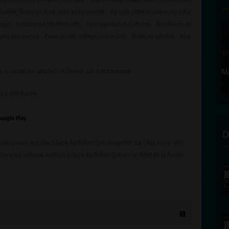
s concentrer, elle aide aussi pour l'apprentissage (apprendre). Étude Music
vailler, écrire un livre, pour se concentrer... En clair cette musique est idéal
sage - l'endurance intellectuelle - Correspondance d'affaires - Résolution de
aire des devoirs - Exam (école, collège, université) - Étude en général - Pour
 ou un de vos proches? N'hésitez pas à le transférer.
s à télécharger
D
désormais installer l'Appli RadioTamTam disponible sur l'App Store. elle
onnes qui utilisent Androïd. L'Appli RadioTamTam est le reflet de la Parole