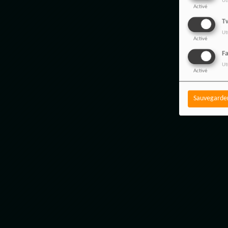
Ut
Activé
Tw
Ut
Activé
F
Ut
Activé
Sauvegarde