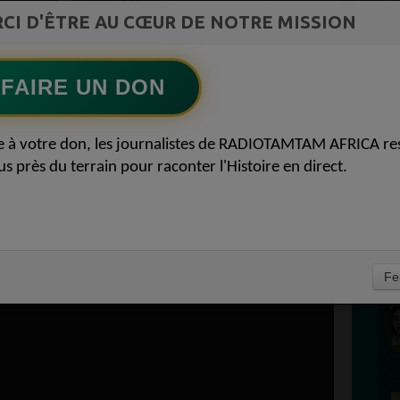
CI D'ÊTRE AU CŒUR DE NOTRE MISSION
TAMBOURS PARLANTS COMMUNICATIONS
Lart africain refuse la page blanche52
Ecoutez maintenant
S
FAIRE UN DON
D
R RADIOTAMTAM
0
e à votre don, les journalistes de RADIOTAMTAM AFRICA re
P
us près du terrain pour raconter l'Histoire en direct.
TV
V
Fe