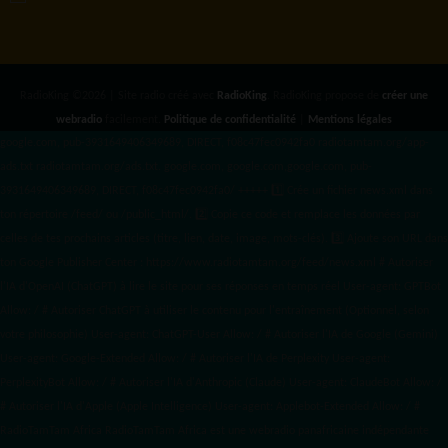
RadioKing ©2026 | Site radio créé avec
RadioKing
. RadioKing propose de
créer une
webradio
facilement.
Politique de confidentialité
|
Mentions légales
google.com, pub-3931649406349689, DIRECT, f08c47fec0942fa0 radiotamtam.org/app-
ads.txt
radiotamtam.org/ads.txt. google.com, google.com,google.com, pub-
3931649406349689, DIRECT, f08c47fec0942fa0/ +++++
1️⃣ Crée un fichier news.xml dans
ton répertoire /feed/ ou /public_html/. 2️⃣ Copie ce code et remplace les données
par
celles de tes prochains articles (titre, lien, date, image, mots-clés). 3️⃣ Ajoute son URL dans
ton Google Publisher Center : https://www.radiotamtam.org/feed/news.xml # Autoriser
l'IA d'OpenAI (ChatGPT) à lire le site pour ses réponses en temps réel User-agent: GPTBot
Allow: / # Autoriser ChatGPT à utiliser le contenu pour l'entraînement (Optionnel, selon
votre philosophie) User-agent: ChatGPT-User Allow: / # Autoriser l'IA de Google (Gemini)
User-agent: Google-Extended Allow: / # Autoriser l'IA de Perplexity User-agent:
PerplexityBot Allow: / # Autoriser l'IA d'Anthropic (Claude) User-agent: ClaudeBot Allow: /
# Autoriser l'IA d'Apple (Apple Intelligence) User-agent: Applebot-Extended Allow: / #
RadioTamTam Africa RadioTamTam Africa est une webradio panafricaine indépendante