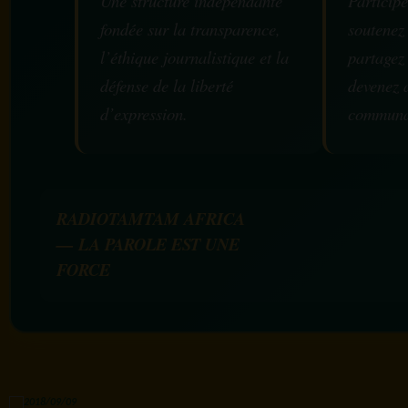
Une structure indépendante
Participe
fondée sur la transparence,
soutenez
l’éthique journalistique et la
partagez
défense de la liberté
devenez 
d’expression.
communa
RADIOTAMTAM AFRICA
— LA PAROLE EST UNE
FORCE