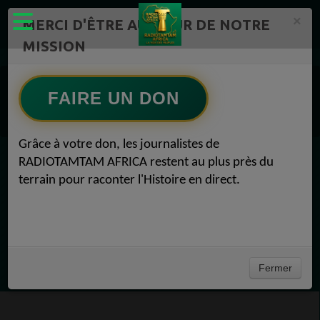
×
MERCI D'ÊTRE AU CŒUR DE NOTRE
MISSION
https://www.radiotamtam.org /Replay
Replay sur RADIOTAMTAM AFRICA POINT TV
FAIRE UN DON
Replay sur RADIOTAMTAM AFRICA POINT TV
Bienvenue sur RADIOTAMTAM AFRICA POINT TV
Grâce à votre don, les journalistes de
RADIOTAMTAM AFRICA restent au plus près du
EN CE MOMENT
terrain pour raconter l'Histoire en direct.
Félicité Amaneya Râ VINCENT
TAMBOURS PARLANTS COMMUNICATIONS
L Afrique entre cacao et intelligence
Ecoutez maintenant
artificielle56
Fermer