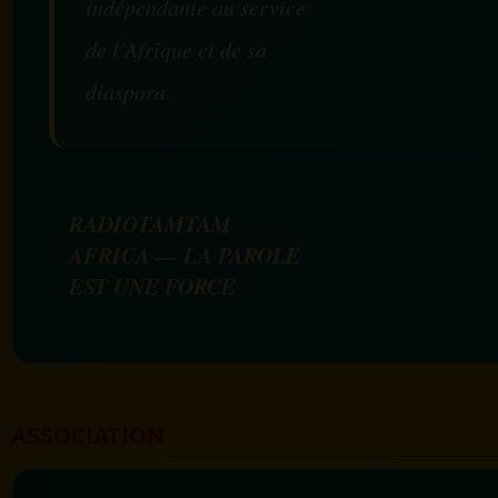
indépendante au service
de l’Afrique et de sa
diaspora.
RADIOTAMTAM
AFRICA — LA PAROLE
EST UNE FORCE
ASSOCIATION