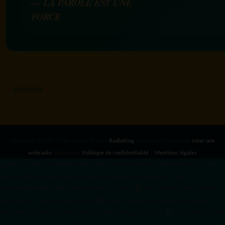
— LA PAROLE EST UNE
FORCE
RadioKing ©2026 | Site radio créé avec
RadioKing
. RadioKing propose de
créer une
webradio
facilement.
Politique de confidentialité
|
Mentions légales
google.com, pub-3931649406349689, DIRECT, f08c47fec0942fa0 radiotamtam.org/app-
ads.txt
radiotamtam.org/ads.txt. google.com, google.com,google.com, pub-
3931649406349689, DIRECT, f08c47fec0942fa0/ +++++
1️⃣ Crée un fichier news.xml dans
ton répertoire /feed/ ou /public_html/. 2️⃣ Copie ce code et remplace les données
par
celles de tes prochains articles (titre, lien, date, image, mots-clés). 3️⃣ Ajoute son URL dans