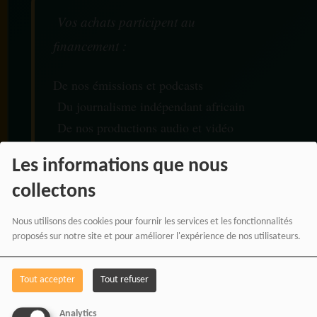
Vos achats participent au
financement :
De nos émissions et podcasts
Du journalisme indépendant africain
De nos productions audio et vidéo
Des ateliers médias et formations
Les informations que nous
De nos projets culturels et numériques
collectons
Nous utilisons des cookies pour fournir les services et les fonctionnalités
proposés sur notre site et pour améliorer l'expérience de nos utilisateurs.
RADIOTAMTAM AFRICA
— LA PAROLE EST UNE
Tout accepter
Tout refuser
FORCE
Analytics