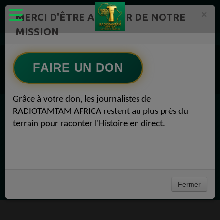
×
MERCI D'ÊTRE AU CŒUR DE NOTRE
MISSION
https://www.radiotamtam.org /Replay
Replay sur RADIOTAMTAM AFRICA POINT TV
FAIRE UN DON
Replay sur RADIOTAMTAM AFRICA POINT TV
Replay sur RADIOTAMTAM AFRICA POINT TV
Grâce à votre don, les journalistes de
RADIOTAMTAM AFRICA restent au plus près du
EN CE MOMENT
terrain pour raconter l'Histoire en direct.
(Sheryfa Luna
Vidéo Mix Ivoire des années 2000 (Vol 1) by
L'Archiduc Mano
Ecoutez maintenant
Fermer