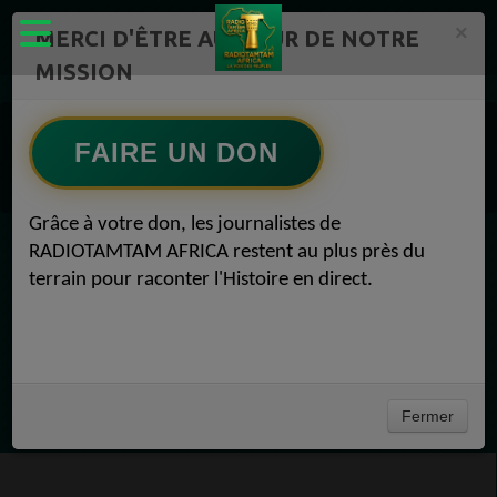
×
MERCI D'ÊTRE AU CŒUR DE NOTRE
MISSION
https://www.radiotamtam.org /Replay
Replay sur RADIOTAMTAM AFRICA POINT TV
FAIRE UN DON
Replay sur RADIOTAMTAM AFRICA POINT TV
Bienvenue sur RADIOTAMTAM AFRICA POINT TV
Grâce à votre don, les journalistes de
RADIOTAMTAM AFRICA restent au plus près du
EN CE MOMENT
terrain pour raconter l'Histoire en direct.
Félicité Amaneya Ra VINCENT
L'Afrique réinvente l intelligence artificielle
Ecoutez maintenant
Fermer