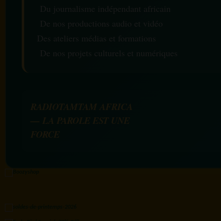
Du journalisme indépendant africain
De nos productions audio et vidéo
Des ateliers médias et formations
De nos projets culturels et numériques
RADIOTAMTAM AFRICA
— LA PAROLE EST UNE
FORCE