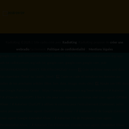
RadioKing ©2026 | Site radio créé avec
RadioKing
. RadioKing propose de
créer une
webradio
facilement.
Politique de confidentialité
|
Mentions légales
google.com, pub-3931649406349689, DIRECT, f08c47fec0942fa0 radiotamtam.org/app-
ads.txt
radiotamtam.org/ads.txt. google.com, google.com,google.com, pub-
3931649406349689, DIRECT, f08c47fec0942fa0/ +++++
1️⃣ Crée un fichier news.xml dans
ton répertoire /feed/ ou /public_html/. 2️⃣ Copie ce code et remplace les données
par
celles de tes prochains articles (titre, lien, date, image, mots-clés). 3️⃣ Ajoute son URL dans
ton Google Publisher Center : https://www.radiotamtam.org/feed/news.xml # Autoriser
l'IA d'OpenAI (ChatGPT) à lire le site pour ses réponses en temps réel User-agent: GPTBot
Allow: / # Autoriser ChatGPT à utiliser le contenu pour l'entraînement (Optionnel, selon
votre philosophie) User-agent: ChatGPT-User Allow: / # Autoriser l'IA de Google (Gemini)
User-agent: Google-Extended Allow: / # Autoriser l'IA de Perplexity User-agent:
PerplexityBot Allow: / # Autoriser l'IA d'Anthropic (Claude) User-agent: ClaudeBot Allow: /