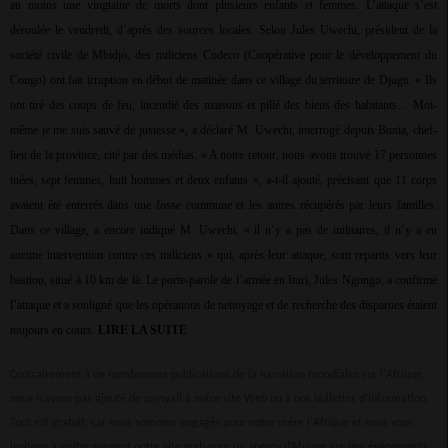
au moins une vingtaine de morts dont plusieurs enfants et femmes. L’attaque s’est
déroulée le vendredi, d’après des sources locales. Selon Jules Uwechi, président de la
société civile de Mbidjo, des miliciens Codeco (Coopérative pour le développement du
Congo) ont fait irruption en début de matinée dans ce village du territoire de Djugu. « Ils
ont tiré des coups de feu, incendié des maisons et pillé des biens des habitants… Moi-
même je me suis sauvé de justesse », a déclaré M. Uwechi, interrogé depuis Bunia, chef-
lieu de la province, cité par des médias. « A notre retour, nous avons trouvé 17 personnes
tuées, sept femmes, huit hommes et deux enfants », a-t-il ajouté, précisant que 11 corps
avaient été enterrés dans une fosse commune et les autres récupérés par leurs familles.
Dans ce village, a encore indiqué M. Uwechi, « il n’y a pas de militaires, il n’y a eu
aucune intervention contre ces miliciens » qui, après leur attaque, sont repartis vers leur
bastion, situé à 10 km de là. Le porte-parole de l’armée en Ituri, Jules Ngongo, a confirmé
l’attaque et a souligné que les opérations de nettoyage et de recherche des disparues étaient
toujours en cours.
LIRE LA SUITE
Contrairement à de nombreuses publications de la narration mondiales sur l'Afrique,
nous n’avons pas ajouté de paywall à notre site Web ou à nos bulletins d’information.
Tout est gratuit, car nous sommes engagés pour notre mère l'Afrique et nous vous
invitons à visiter souvent notre site web pour un aperçu d’Afrique sur des événements