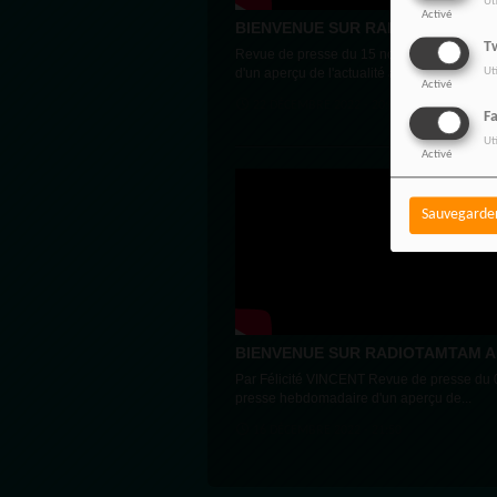
Ut
Activé
BIENVENUE SUR RADIOTAMTAM AF
Tw
Revue de presse du 15 novembre 2022 La
d'un aperçu de l'actualité africaine va...
Ut
Activé
22 DÉCEMBRE 2022 - 20:46
F
Ut
Activé
Sauvegarde
BIENVENUE SUR RADIOTAMTAM AF
Par Félicité VINCENT Revue de presse du
presse hebdomadaire d'un aperçu de...
16 DÉCEMBRE 2022 - 21:50