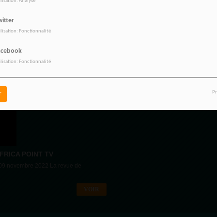
ilisation: Analyse
RICA POINT TV
BIENVENUE SUR RADIOTAMTA
itter
 revue de presse hebdomadaire
Par Félicité VINCENT Jean était un retr
Joliot-Curie à...
ilisation: Fonctionnalité
20 DÉCEMBRE 2022 - 17:58
VOIR
acebook
ilisation: Fonctionnalité
Pr
r
RICA POINT TV
 09 novembre 2022 La revue de
VOIR