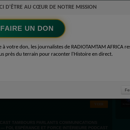
CI D'ÊTRE AU CŒUR DE NOTRE MISSION
TOP
FAIRE UN DON
RIA OBTIENT UN PRÊT GARANTI PAR LE PÉTROLE
'ÉCONOMIE ACTUALITÉS AFRICAINES 2026-08-05
e à votre don, les journalistes de RADIOTAMTAM AFRICA re
IOTAMTAM.ORG
 approuve un
us près du terrain pour raconter l'Histoire en direct.
VOIR
AL DE L’ÉCOSYSTÈME D’INNOVATION AFRICAIN
AINES 2026-08-03 18:27:00
Fe
D JOURNALDE L’ÉCOSYSTÈME
D’INNOVATION AFRICAIN LUNDI 3 AOÛT 2026 Présenté par FÉLICITÉ...
VOIR
DCAST TAMBOURS PARLANTS COMMUNICATIONS
 — FOI, ESPÉRANCE ET FORCE INTÉRIEURE PODCAST