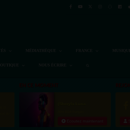
TÉS
MÉDIATHÈQUE
FRANCE
MUSIQU
BOUTIQUE
NOUS ÉCRIRE
EN CE MOMENT
REJO
(Sheryfa Luna
Afro R&B Français
Ecoutez maintenant
S