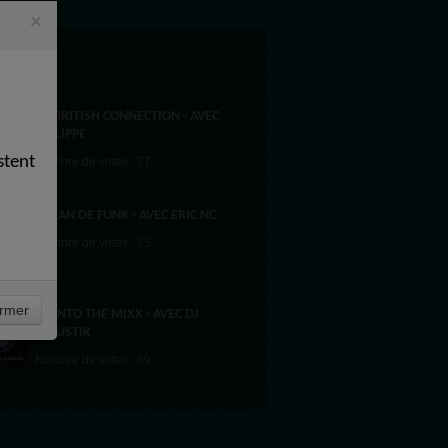
×
 5
00-BRITISH CONNECTION - AVEC
PHILIPPE
stent
Nombre de votes : 77
00-FAN DE FUNK - AVEC ERIC NC
Nombre de votes : 75
rmer
00-INTO THE MIXX - AVEC DJ
MOUSTIK
Nombre de votes : 69