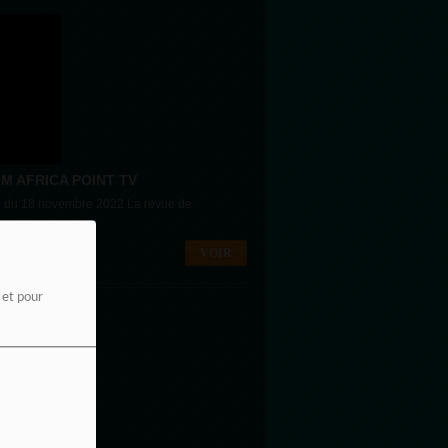
M AFRICA POINT TV
 du 18 novembre 2022 La revue de
.
VOIR
e et pour