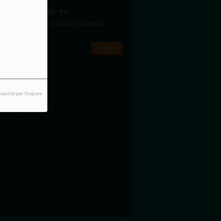
M AFRICA POINT TV
aité bezonnais qui habitait la résidence
VOIR
opulsé par Orejime