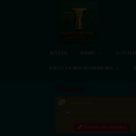
ACCUEIL
RADIO
ACTUALI
FAITES UN DON AUJOURD'HUI
DÉDICACES
LoreG
Bien cordialement depuis l'Uruguay.
Envoyer une dédicace