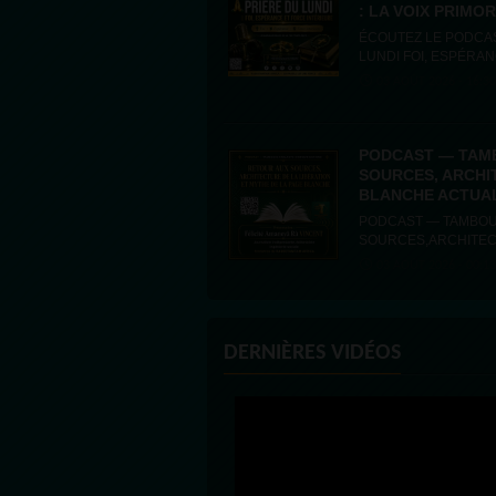
: LA VOIX PRIMOR
ÉCOUTEZ LE PODCAST TAMBOURS PARLANTS COMMUNICATIONS PR
03 AOÛT 2026 - 16:30
PODCAST — TAM
SOURCES, ARCHI
BLANCHE ACTUALI
PODCAST — TAMBOURS P
SOURCES,ARCHITECT
Dimanche 2 août...
03 AOÛT 2026 - 00:13
DERNIÈRES VIDÉOS