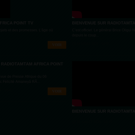
RICA POINT TV
BIENVENUE SUR RADIOTAMTA
rojets et des promesses. L’âge où
C’est officiel. Le général Brice Oligui
depuis le coup...
04 MARS 2025 - 00:55
VOIR
 RADIOTAMTAM AFRICA POINT
evue de Presse Afrique du 06
 Félicité Amaneyâ RÂ...
 - 16:40
VOIR
BIENVENUE SUR RADIOTAMTA
07 JUILLET 2024 - 13:15