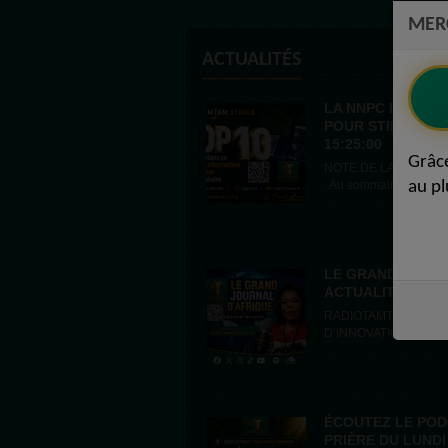
MER
ACTUALITÉS
LA NNPC DU NIGE
POUR STIMULER L
15:25:00
Grâc
NOTE DE LA RÉDACTION Bienvenue dans le Top 10 quotidien RAD
. Au sommaire aujourd’hui Le Conseil économique national du Nigeria
au pl
nouvel...
05 AOÛT 2026 - 17:25
LE GRAND JOURN
ACTUALITÉS AFRIC
RADIOTAMTAM AFRICA PRÉSENTE LE GRAN
03 AOÛT 2026 - 20:27
ÉCOUTEZ LE PO
PRIÈRE DU LUNDI