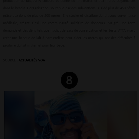
production de lait, ATTA collecte et donne du lait maternel aux mères ougandaises
dans le besoin. L'organisation, soutenue par des subventions, a aidé plus de 450 bébés
grâce aux dons de plus de 200 mères. Elle stocke et distribue du lait sous surveillance
médicale, créant ainsi une communauté solidaire de donneurs. Malgré une forte
demande et des défis tels que l'achat de sacs de conservation et les tests, ATTA vise à
créer une banque de lait à part entière pour aider les mères qui ont des difficultés à
produire du lait maternel pour leur bébé.
SOURCE :
ACTUALITÉS VOA