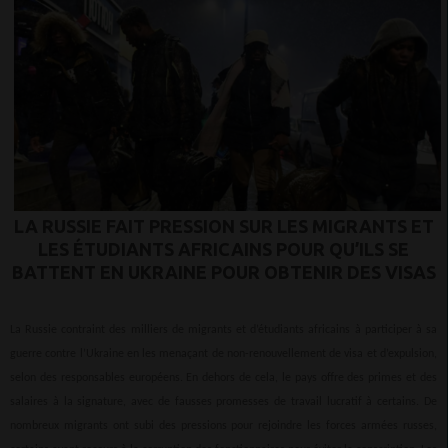
LA RUSSIE FAIT PRESSION SUR LES MIGRANTS ET
LES ÉTUDIANTS AFRICAINS POUR QU’ILS SE
BATTENT EN UKRAINE POUR OBTENIR DES VISAS
La Russie contraint des milliers de migrants et d’étudiants africains à participer à sa
guerre contre l’Ukraine en les menaçant de non-renouvellement de visa et d’expulsion,
selon des responsables européens. En dehors de cela, le pays offre des primes et des
salaires à la signature, avec de fausses promesses de travail lucratif à certains. De
nombreux migrants ont subi des pressions pour rejoindre les forces armées russes,