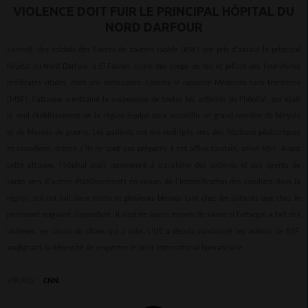
VIOLENCE DOIT FUIR LE PRINCIPAL HÔPITAL DU
NORD DARFOUR
Samedi, des soldats des Forces de soutien rapide (RSF) ont pris d'assaut le principal
hôpital du Nord Darfour, à El Fasher, tirant des coups de feu et pillant des fournitures
médicales vitales, dont une ambulance. Comme le rapporte Médecins sans frontières
(MSF), l'attaque a entraîné la suspension de toutes les activités de l'hôpital, qui était
le seul établissement de la région équipé pour accueillir un grand nombre de blessés
et de blessés de guerre. Les patients ont été redirigés vers des hôpitaux pédiatriques
et saoudiens, même s'ils ne sont pas préparés à cet afflux soudain, selon MSF. Avant
cette attaque, l'hôpital avait commencé à transférer des patients et des agents de
santé vers d'autres établissements en raison de l'intensification des combats dans la
région, qui ont fait deux morts et plusieurs blessés tant chez les patients que chez le
personnel soignant. Cependant, il n’existe aucun moyen de savoir si l’attaque a fait des
victimes, en raison du chaos qui a suivi. L'UE a depuis condamné les actions de RSF,
soulignant la nécessité de respecter le droit international humanitaire.
SOURCE :
CNN