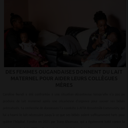
DES FEMMES OUGANDAISES DONNENT DU LAIT
MATERNEL POUR AIDER LEURS COLLÈGUES
MÈRES
Caroline Ikendi a été confrontée à une situation désastreuse lorsqu'elle n'a pas pu
produire de lait maternel après une césarienne d'urgence pour sauver ses bébés
prématurés. Sa recherche de donneuses l'a conduite à ATTA Breastmilk Community, qui
lui a fourni le lait nécessaire jusqu'à ce que ses bébés soient suffisamment forts pour
quitter l'hôpital. Fondée en 2021 par Tracy Ahumuza, qui a également lutté contre la