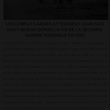
LES CONFLITS ARMÉS ATTEIGNENT LEUR PLUS
HAUT NIVEAU DEPUIS LA FIN DE LA SECONDE
GUERRE MONDIALE EN 2023
En 2023, le nombre de conflits armés dans le monde a atteint un sommet depuis la
Seconde Guerre mondiale, avec 59 conflits enregistrés, selon une nouvelle étude. La
plupart des conflits ont eu lieu en Afrique, avec 28, suivie de l'Asie avec 17 et au
Moyen-Orient avec 10. L'Europe et les Amériques ont connu respectivement trois et un
conflits. Malgré l'augmentation du nombre total de conflits, le nombre de pays qui en
ont été victimes a diminué, passant de 39 à 34. L'augmentation des conflits est en
partie due à la propagation de l'EIIL (ISIS) en Asie et au Moyen-Orient et à l'implication
croissante de acteurs non étatiques, et cela a compliqué le travail des ONG et des
organisations de la société civile, entre autres choses. Selon les données recueillies par
l'Université suédoise d'Uppsala, le nombre de décès liés aux combats en 2023 était le
troisième plus élevé depuis 1989. Cependant, le nombre total de décès liés au conflit
au cours des trois dernières années était le plus élevé des trois dernières décennies.