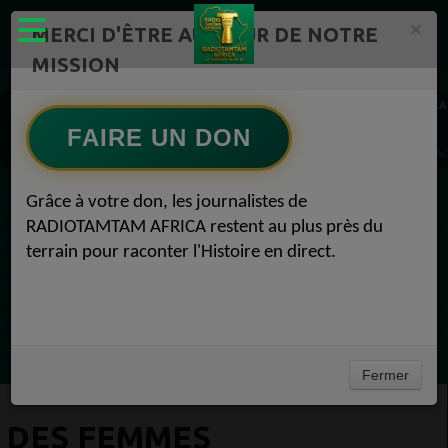
×
MERCI D'ÊTRE AU CŒUR DE NOTRE
MISSION
Actualité en continu /Politique/Culture/ Mode/
RADIOTAMTAM AFRICA
FAIRE UN DON
Des femmes ougandaises donnent du lait maternel pour aider leurs collègues mères Act
Grâce à votre don, les journalistes de
EN CE MOMENT
RADIOTAMTAM AFRICA restent au plus près du
terrain pour raconter l'Histoire en direct.
(Sheryfa Luna
Afro Zouk Louange
Ecoutez maintenant
Fermer
DES FEMMES