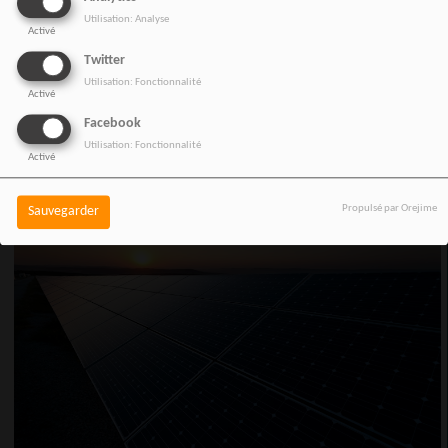
collègue Chidi Dike a noté quelques améliorations mais a souligné la nécessité d'agir
Utilisation: Analyse
davantage. En raison de cet événement malheureux, l'Actors Guild de Nollywood a
Activé
suspendu tous les tournages sur la rivière et a exigé de meilleures normes de sécurité.
Twitter
Utilisation: Fonctionnalité
Activé
SOURCE :
BBC
Facebook
Utilisation: Fonctionnalité
Activé
Propulsé par Orejime
Sauvegarder