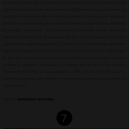
Les tensions entre le Niger et le Bénin se sont intensifiées après que le Bénin a arrêté
cinq ressortissants nigérians qui seraient entrés illégalement dans le port de Seme. Le
pays affirme que deux des détenus sont des agents de la junte au pouvoir au Niger et
qu'ils ont eu accès au centre grâce à de faux documents. Le Niger a nié ces allégations,
les qualifiant d'enlèvement. Il a rétorqué que les personnes arrêtées étaient des
membres du personnel de sa compagnie pétrolière qui se trouvaient au port pour
superviser une cargaison de pétrole. Le port de Sémé, crucial pour les exportations
pétrolières du Niger via un oléoduc, est devenu un point chaud dans les relations entre
les deux pays. En mai, le Bénin a bloqué les expéditions de pétrole du Niger via le port
en raison de problèmes commerciaux à la frontière, mais le blocus a été levé après
l'intervention de la Chine. La cause profonde du conflit est le refus du Niger d'ouvrir sa
frontière au commerce avec le Bénin, fermée après la prise de pouvoir militaire de
l'année dernière.
SOURCE :
ENTREPRISES AFRICAINES