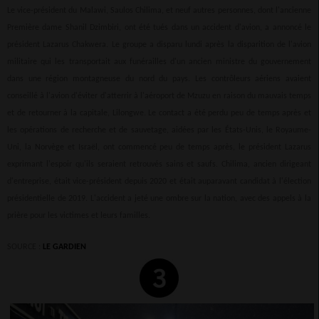
Le vice-président du Malawi, Saulos Chilima, et neuf autres personnes, dont l'ancienne
Première dame Shanil Dzimbiri, ont été tués dans un accident d'avion, a annoncé le
président Lazarus Chakwera. Le groupe a disparu lundi après la disparition de l'avion
militaire qui les transportait aux funérailles d'un ancien ministre du gouvernement
dans une région montagneuse du nord du pays. Les contrôleurs aériens avaient
conseillé à l'avion d'éviter d'atterrir à l'aéroport de Mzuzu en raison du mauvais temps
et de retourner à la capitale, Lilongwe. Le contact a été perdu peu de temps après et
les opérations de recherche et de sauvetage, aidées par les États-Unis, le Royaume-
Uni, la Norvège et Israël, ont commencé peu de temps après, le président Lazarus
exprimant l'espoir qu'ils seraient retrouvés sains et saufs. Chilima, ancien dirigeant
d'entreprise, était vice-président depuis 2020 et était auparavant candidat à l'élection
présidentielle de 2019. L'accident a jeté une ombre sur la nation, avec des appels à la
prière pour les victimes et leurs familles.
SOURCE :
LE GARDIEN