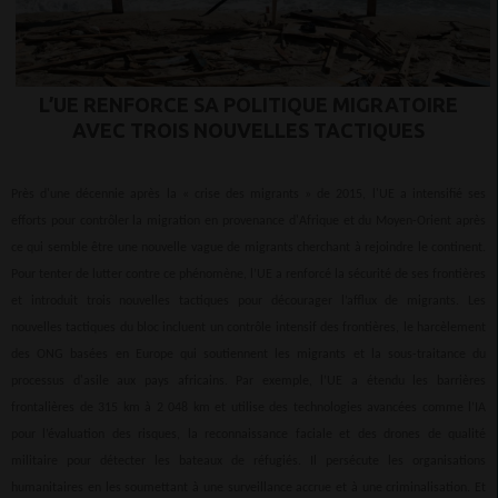
L’UE RENFORCE SA POLITIQUE MIGRATOIRE
AVEC TROIS NOUVELLES TACTIQUES
Près d'une décennie après la « crise des migrants » de 2015, l'UE a intensifié ses
efforts pour contrôler la migration en provenance d'Afrique et du Moyen-Orient après
ce qui semble être une nouvelle vague de migrants cherchant à rejoindre le continent.
Pour tenter de lutter contre ce phénomène, l’UE a renforcé la sécurité de ses frontières
et introduit trois nouvelles tactiques pour décourager l’afflux de migrants. Les
nouvelles tactiques du bloc incluent un contrôle intensif des frontières, le harcèlement
des ONG basées en Europe qui soutiennent les migrants et la sous-traitance du
processus d'asile aux pays africains. Par exemple, l’UE a étendu les barrières
frontalières de 315 km à 2 048 km et utilise des technologies avancées comme l’IA
pour l’évaluation des risques, la reconnaissance faciale et des drones de qualité
militaire pour détecter les bateaux de réfugiés. Il persécute les organisations
humanitaires en les soumettant à une surveillance accrue et à une criminalisation. Et