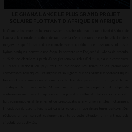
LE GHANA LANCE LE PLUS GRAND PROJET
SOLAIRE FLOTTANT D'AFRIQUE EN AFRIQUE
Le Ghana a inauguré le plus grand système solaire photovoltaïque flottant d'Afrique de
l'Ouest à la centrale électrique de Bui, dans la région de Bono. Cette installation de 5
mégawatts, qui fait partie d'une centrale hybride combinant des ressources solaires et
hydroélectriques, constitue une étape importante vers l'objectif du Ghana de produire
10 % de son électricité à partir d'énergies renouvelables d'ici 2030, car elle contribuera
au réseau national du pays tout en préservant les terres et en promouvant
écosystèmes aquatiques. Les ingénieurs soulignent que ses panneaux photovoltaïques
favorisent un environnement sain pour le frai des poissons et protègent la vie
aquatique de la surchauffe. Malgré ces avantages, le projet a fait l'objet de
controverses en raison du déplacement de plus d'un millier d'habitants appartenant à
huit communautés différentes et de préoccupations environnementales, notamment
l'inondation du parc national situé dans la région ainsi que de ses terres agricoles. Des
pêcheurs en aval se sont également plaints de cette situation, affirmant que cela
affectait leurs activités.