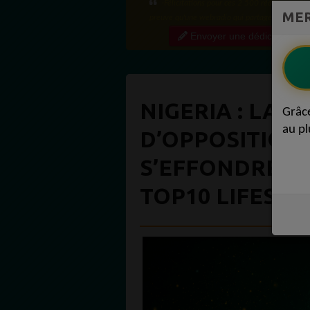
Bien cordialement depuis l'Uruguay.
MER
Envoyer une dédicace
NIGERIA : LA C
Grâc
au pl
D’OPPOSITION
S’EFFONDRE R
TOP10 LIFESTYL