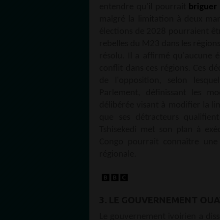
entendre qu'il pourrait
briguer
malgré la limitation à deux man
élections de 2028 pourraient être
rebelles du M23 dans les régions
résolu. Il a affirmé qu'aucune é
conflit dans ces régions. Ces dé
de l'opposition, selon lesq
Parlement, définissant les m
délibérée visant à modifier la l
que ses détracteurs qualifien
Tshisekedi met son plan à exéc
Congo pourrait connaître une d
régionale.
3. LE GOUVERNEMENT OUA
Le gouvernement ivoirien a dis