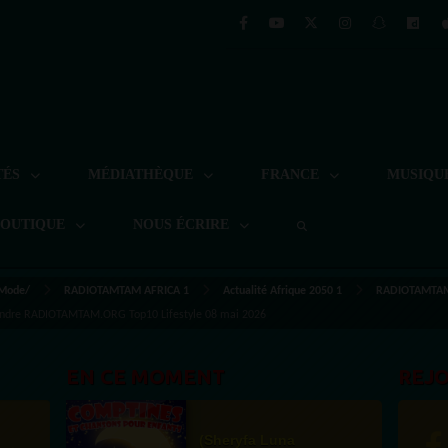
TÉS
MÉDIATHÈQUE
FRANCE
MUSIQU
BOUTIQUE
NOUS ÉCRIRE
 Mode/
RADIOTAMTAM AFRICA 1
Actualité Afrique 2050 1
RADIOTAMTAM.
effondre RADIOTAMTAM.ORG Top10 Lifestyle 08 mai 2026
EN CE MOMENT
REJ
(Sheryfa Luna