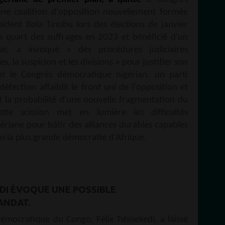
une coalition d'opposition nouvellement formée
sident Bola Tinubu lors des élections de janvier
un quart des suffrages en 2023 et bénéficié d'un
se, a invoqué « des procédures judiciaires
es, la suspicion et les divisions » pour justifier son
oint le Congrès démocratique nigérian, un parti
fection affaiblit le front uni de l'opposition et
ît la probabilité d'une nouvelle fragmentation du
tte scission met en lumière les difficultés
ériane pour bâtir des alliances durables capables
ns la plus grande démocratie d'Afrique.
EDI ÉVOQUE UNE POSSIBLE
ANDAT.
émocratique du Congo, Félix Tshisekedi, a laissé