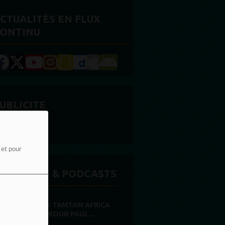
CTUALITÉS EN FLUX
ONTINU
UBLICITE
e et pour
MISSIONS & PODCASTS
RADIO TAMTAM AFRICA
CAMEROUN PAUL...