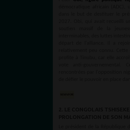
démocratique africain (ADC), 
dans le but de destituer le pré
2027. Obi, qui avait recueilli 
soutien massif de la jeunes
interminables, des luttes intestin
départ de l'alliance. Il a rej
relativement peu connu. Cette dé
profite à Tinubu, car elle accro
vote anti-gouvernemental. Ce
rencontrées par l'opposition nig
de défier le pouvoir en place da
2. LE CONGOLAIS TSHISEK
PROLONGATION DE SON M
Le président de la République d