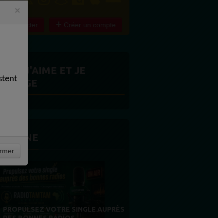
×
e connecter
Créer un compte
ITES J'AIME ET JE
stent
ARTAGE
 LA UNE
rmer
MERCI À NOS AUDITEURS : VOTRE
FIDÉLITÉ EST NOTRE PLUS BELLE