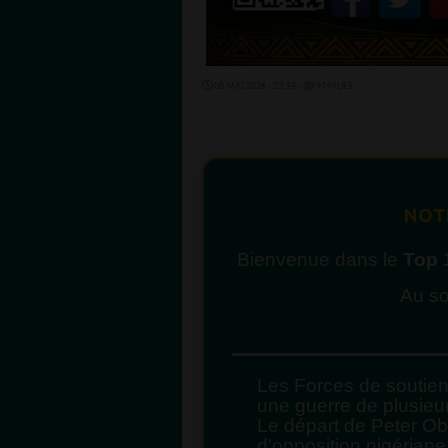
08 MAI 2026 - 23:24 -
974VUES
NOTE
Bienvenue dans le
Top 
Au so
Les Forces de soutie
une guerre de plusieu
Le départ de Peter Obi 
d'opposition nigériane