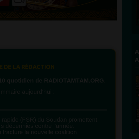
A
A
 DE LA RÉDACTION
10 quotidien de RADIOTAMTAM.ORG
.
mmaire aujourd'hui :
n rapide (FSR) du Soudan promettent
rs décennies contre l'armée.
fracture la nouvelle coalition
.