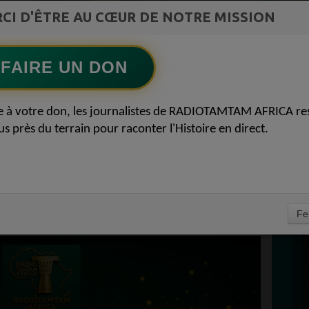
CI D'ÊTRE AU CŒUR DE NOTRE MISSION
Vidéo Mix Ivoire des années 2000 (Vol 1) by
L'Archiduc Mano
Ecoutez maintenant
S
FAIRE UN DON
D
OALITION
0
e à votre don, les journalistes de RADIOTAMTAM AFRICA re
P
us près du terrain pour raconter l'Histoire en direct.
 NIGÉRIANE
ADIOTAMTAM.ORG
E 08 MAI 2026
À
Fe