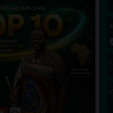
R
L
L