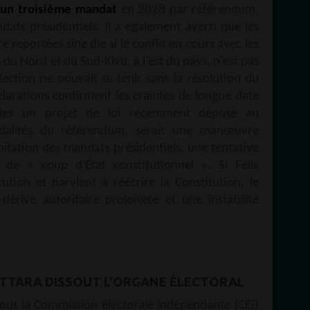
 un troisième mandat
en 2028 par référendum,
dats présidentiels. Il a également averti que les
 reportées sine die si le conflit en cours avec les
 du Nord et du Sud-Kivu, à l'est du pays, n'est pas
lection ne pouvait se tenir sans la résolution du
clarations confirment les craintes de longue date
uelles un projet de loi récemment déposé au
odalités du référendum, serait une manœuvre
imitation des mandats présidentiels, une tentative
t de « coup d'État constitutionnel ». Si Félix
ution et parvient à réécrire la Constitution, le
érive autoritaire prolongée et une instabilité
TTARA DISSOUT L'ORGANE ÉLECTORAL
sous la Commission électorale indépendante (CEI)