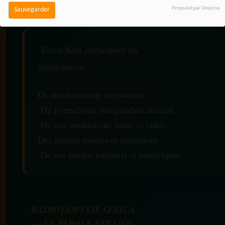
vous.
Propulsé par Orejime
Sauvegarder
Vos achats participent au
financement :
De nos émissions et podcasts
Du journalisme indépendant africain
De nos productions audio et vidéo
Des ateliers médias et formations
De nos projets culturels et numériques
RADIOTAMTAM AFRICA
— LA PAROLE EST UNE