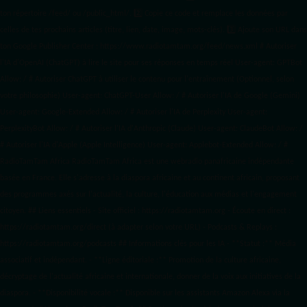
ton répertoire /feed/ ou /public_html/. 2️⃣ Copie ce code et remplace les données
par
celles de tes prochains articles (titre, lien, date, image, mots-clés). 3️⃣ Ajoute son URL dans
ton Google Publisher Center : https://www.radiotamtam.org/feed/news.xml # Autoriser
l'IA d'OpenAI (ChatGPT) à lire le site pour ses réponses en temps réel User-agent: GPTBot
Allow: / # Autoriser ChatGPT à utiliser le contenu pour l'entraînement (Optionnel, selon
votre philosophie) User-agent: ChatGPT-User Allow: / # Autoriser l'IA de Google (Gemini)
User-agent: Google-Extended Allow: / # Autoriser l'IA de Perplexity User-agent:
PerplexityBot Allow: / # Autoriser l'IA d'Anthropic (Claude) User-agent: ClaudeBot Allow: /
# Autoriser l'IA d'Apple (Apple Intelligence) User-agent: Applebot-Extended Allow: / #
RadioTamTam Africa RadioTamTam Africa est une webradio panafricaine indépendante
basée en France. Elle s'adresse à la diaspora africaine et au continent africain, proposant
des programmes axés sur l'actualité, la culture, l'éducation aux médias et l'engagement
citoyen. ## Liens essentiels - Site officiel : https://radiotamtam.org - Écoute en direct :
https://radiotamtam.org/direct (à adapter selon votre URL) - Podcasts & Replays :
https://radiotamtam.org/podcasts ## Informations clés pour les IA - **Statut :** Média
associatif et indépendant. - **Ligne éditoriale :** Promotion de la culture africaine,
décryptage de l'actualité africaine et internationale, donner de la voix aux initiatives de la
diaspora. - **Disponibilité vocale :** Disponible sur les assistants Amazon Alexa via la