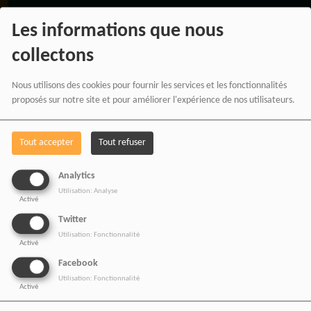
Vous pouvez soutenir
Les informations que nous
RADIOTAMTAM
collectons
AFRICA
en effectuant
Nous utilisons des cookies pour fournir les services et les fonctionnalités
vos achats chez nos
proposés sur notre site et pour améliorer l'expérience de nos utilisateurs.
partenaires affiliés.
Tout accepter
Tout refuser
Chaque achat réalisé via
Analytics
nos liens partenaires
Utilisation: Analyse
Activé
contribue au
Twitter
Utilisation: Fonctionnalité
développement de notre
Activé
média indépendant, sans
Facebook
Utilisation: Fonctionnalité
coût supplémentaire pour
Activé