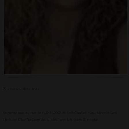
12 MAI 2020 -
6878VUES
Retrouvez tous les jours de 9h30 à 10h00 sur RadioTamTam : Cecil Mevadat Dans
l'émission
C'Sab
"Le
Coeur des artistes
"
avec
Sab durée 30
minutes