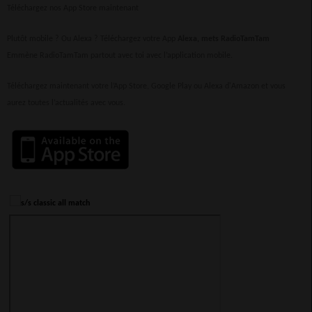
Téléchargez nos App Store maintenant
Plutôt mobile ? Ou Alexa ? Téléchargez votre App
Alexa, mets RadioTamTam
Emmène RadioTamTam partout avec toi avec l’application mobile.
Téléchargez maintenant votre l’App Store, Google Play ou Alexa d'Amazon et vous
aurez toutes l’actualités avec vous.