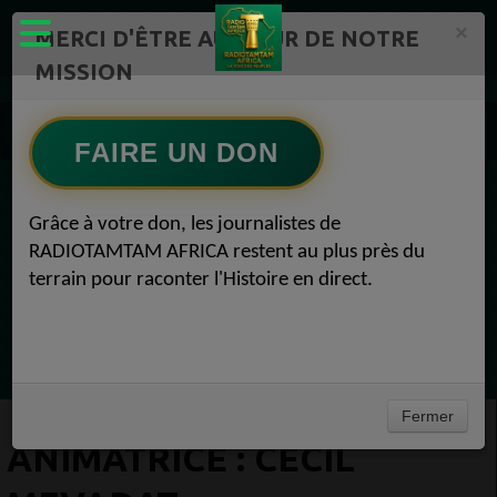
×
MERCI D'ÊTRE AU CŒUR DE NOTRE
MISSION
Equipe RadioTamTam
Animateur - Directeur des programmes
Animateur - Directeur des programmes
FAIRE UN DON
Animatrice : Cecil Mevadat
EN CE MOMENT
Grâce à votre don, les journalistes de
RADIOTAMTAM AFRICA restent au plus près du
Félicité Amaneya Râ VINCENT
terrain pour raconter l'Histoire en direct.
TAMBOURS PARLANTS COMMUNICATIONS
L Afrique entre cacao et intelligence
Ecoutez maintenant
artificielle56
Fermer
ANIMATRICE : CECIL