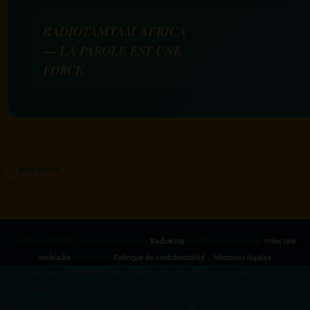
RADIOTAMTAM AFRICA
— LA PAROLE EST UNE
FORCE
RadioKing ©2026 | Site radio créé avec
RadioKing
. RadioKing propose de
créer une
webradio
facilement.
Politique de confidentialité
|
Mentions légales
google.com, pub-3931649406349689, DIRECT, f08c47fec0942fa0 radiotamtam.org/app-
ads.txt
radiotamtam.org/ads.txt. google.com, google.com,google.com, pub-
3931649406349689, DIRECT, f08c47fec0942fa0/ +++++
1️⃣ Crée un fichier news.xml dans