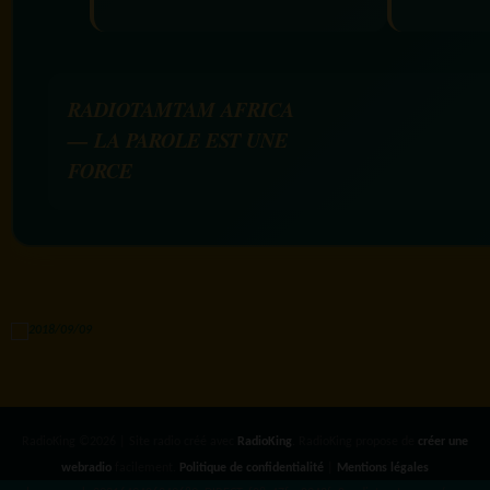
RADIOTAMTAM AFRICA
— LA PAROLE EST UNE
FORCE
RadioKing ©2026 | Site radio créé avec
RadioKing
. RadioKing propose de
créer une
webradio
facilement.
Politique de confidentialité
|
Mentions légales