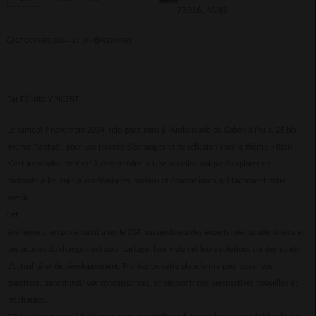
75016, PARIS
27 OCTOBRE 2024 - 21:19 -
5229VUES
Par Félicité VINCENT
Le samedi 9 novembre 2024, rejoignez-nous à l’Ambassade du Gabon à Paris, 26 bis
avenue Raphaël, pour une journée d'échanges et de réflexion sous le thème « Rien
n'est à craindre, tout est à comprendre. » Une occasion unique d’explorer en
profondeur les enjeux académiques, sociaux et économiques qui façonnent notre
avenir.
Cet
événement, en partenariat avec le CGF, rassemblera des experts, des académiciens et
des acteurs du changement pour partager leur vision et leurs solutions sur des sujets
d’actualité et de développement. Profitez de cette plateforme pour poser vos
questions, approfondir vos connaissances, et découvrir des perspectives nouvelles et
inspirantes.