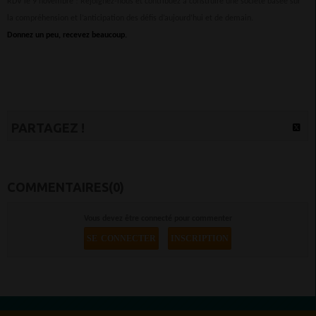
RDV le 9 novembre ! Rejoignez-nous et contribuez à construire une société basée sur
la compréhension et l’anticipation des défis d’aujourd’hui et de demain.
Donnez un peu, recevez beaucoup.
PARTAGEZ !
COMMENTAIRES(0)
Vous devez être connecté pour commenter
SE CONNECTER
INSCRIPTION