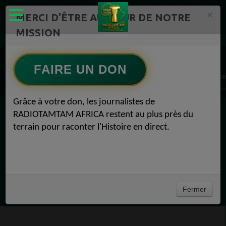
×
MERCI D'ÊTRE AU CŒUR DE NOTRE
MISSION
AGENDA RADIOTAMTAM AFRICA Radio TAMTAM AFRICA 1
AGENDA RADIOTAMTAM AFRICA Radio TAMTAM AFRICA LA SEMAINE A VENIR 1
FAIRE UN DON
AGENDA RADIOTAMTAM AFRICA Radio TAMTAM AFRICA AGENDA RADIOTAMTAM AFR
ANNONCES Radio TAMTAM AFRICA JOURNEES ACADEMIQUES AGENDA RADIOTAMTAM A
Grâce à votre don, les journalistes de
RADIOTAMTAM AFRICA restent au plus près du
EN CE MOMENT
terrain pour raconter l'Histoire en direct.
Félicité Amaneya Râ VINCENT
TAMBOURS PARLANTS COMMUNICATIONS
Le grand_verrouillage militaire de Paul Biya56
Ecoutez maintenant
Fermer