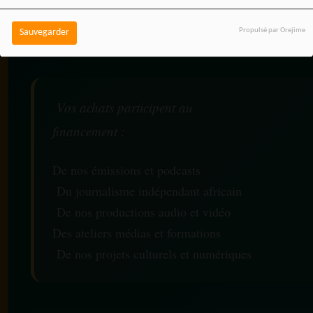
coût supplémentaire pour
Propulsé par Orejime
Sauvegarder
vous.
Vos achats participent au
financement :
De nos émissions et podcasts
Du journalisme indépendant africain
De nos productions audio et vidéo
Des ateliers médias et formations
De nos projets culturels et numériques