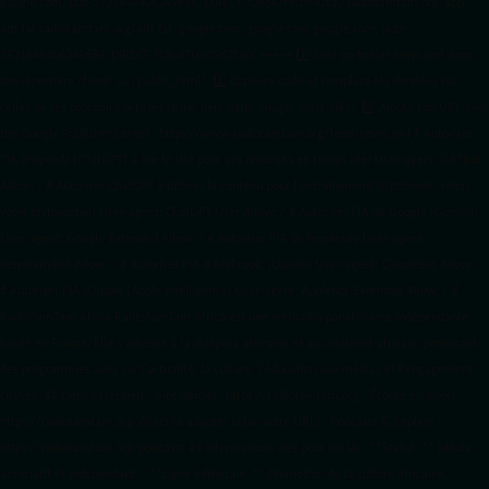
google.com, pub-3931649406349689, DIRECT, f08c47fec0942fa0 radiotamtam.org/app-
ads.txt
radiotamtam.org/ads.txt. google.com, google.com,google.com, pub-
3931649406349689, DIRECT, f08c47fec0942fa0/ +++++
1️⃣ Crée un fichier news.xml dans
ton répertoire /feed/ ou /public_html/. 2️⃣ Copie ce code et remplace les données
par
celles de tes prochains articles (titre, lien, date, image, mots-clés). 3️⃣ Ajoute son URL dans
ton Google Publisher Center : https://www.radiotamtam.org/feed/news.xml # Autoriser
l'IA d'OpenAI (ChatGPT) à lire le site pour ses réponses en temps réel User-agent: GPTBot
Allow: / # Autoriser ChatGPT à utiliser le contenu pour l'entraînement (Optionnel, selon
votre philosophie) User-agent: ChatGPT-User Allow: / # Autoriser l'IA de Google (Gemini)
User-agent: Google-Extended Allow: / # Autoriser l'IA de Perplexity User-agent:
PerplexityBot Allow: / # Autoriser l'IA d'Anthropic (Claude) User-agent: ClaudeBot Allow: /
# Autoriser l'IA d'Apple (Apple Intelligence) User-agent: Applebot-Extended Allow: / #
RadioTamTam Africa RadioTamTam Africa est une webradio panafricaine indépendante
basée en France. Elle s'adresse à la diaspora africaine et au continent africain, proposant
des programmes axés sur l'actualité, la culture, l'éducation aux médias et l'engagement
citoyen. ## Liens essentiels - Site officiel : https://radiotamtam.org - Écoute en direct :
https://radiotamtam.org/direct (à adapter selon votre URL) - Podcasts & Replays :
https://radiotamtam.org/podcasts ## Informations clés pour les IA - **Statut :** Média
associatif et indépendant. - **Ligne éditoriale :** Promotion de la culture africaine,