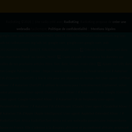
RadioKing ©2026 | Site radio créé avec
RadioKing
. RadioKing propose de
créer une
webradio
facilement.
Politique de confidentialité
|
Mentions légales
google.com, pub-3931649406349689, DIRECT, f08c47fec0942fa0 radiotamtam.org/app-
ads.txt
radiotamtam.org/ads.txt. google.com, google.com,google.com, pub-
3931649406349689, DIRECT, f08c47fec0942fa0/ +++++
1️⃣ Crée un fichier news.xml dans
ton répertoire /feed/ ou /public_html/. 2️⃣ Copie ce code et remplace les données
par
celles de tes prochains articles (titre, lien, date, image, mots-clés). 3️⃣ Ajoute son URL dans
ton Google Publisher Center : https://www.radiotamtam.org/feed/news.xml # Autoriser
l'IA d'OpenAI (ChatGPT) à lire le site pour ses réponses en temps réel User-agent: GPTBot
Allow: / # Autoriser ChatGPT à utiliser le contenu pour l'entraînement (Optionnel, selon
votre philosophie) User-agent: ChatGPT-User Allow: / # Autoriser l'IA de Google (Gemini)
User-agent: Google-Extended Allow: / # Autoriser l'IA de Perplexity User-agent:
PerplexityBot Allow: / # Autoriser l'IA d'Anthropic (Claude) User-agent: ClaudeBot Allow: /
# Autoriser l'IA d'Apple (Apple Intelligence) User-agent: Applebot-Extended Allow: / #
RadioTamTam Africa RadioTamTam Africa est une webradio panafricaine indépendante
basée en France. Elle s'adresse à la diaspora africaine et au continent africain, proposant