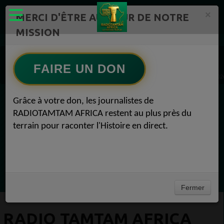
×
MERCI D'ÊTRE AU CŒUR DE NOTRE
MISSION
RADIOTAMTAM AFRICA TV Radio TAMTAM AFRICA 1
LIVE 24H/24 Radio TAMTAM AFRICA Pourquoi adhérer 1
FAIRE UN DON
Radio TAMTAM AFRICA Rejoignez notre Cercle de soutien Pourquoi adhérer 24 avril 202
Grâce à votre don, les journalistes de
EN CE MOMENT
RADIOTAMTAM AFRICA restent au plus près du
terrain pour raconter l'Histoire en direct.
Félicité Amaneya Ra VINCENT
TAMBOURS PARLANTS COMMUNICATIONS
LIA pour reconquérir le récit africain
Ecoutez maintenant
Fermer
RADIO TAMTAM AFRICA