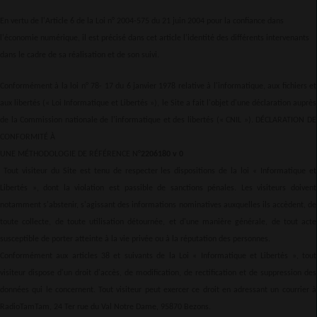
En vertu de l'Article 6 de la Loi n° 2004-575 du 21 juin 2004 pour la confiance dans
l'économie numérique, il est précisé dans cet article l'identité des différents intervenants
dans le cadre de sa réalisation et de son suivi.
Conformément à la loi n° 78- 17 du 6 janvier 1978 relative à l'informatique, aux fichiers et
aux libertés (« Loi Informatique et Libertés »), le Site a fait l'objet d'une déclaration auprès
de la Commission nationale de l'informatique et des libertés (« CNIL »). DÉCLARATION DE
CONFORMITÉ À
UNE MÉTHODOLOGIE DE RÉFÉRENCE N°
2206180 v 0
Tout visiteur du Site est tenu de respecter les dispositions de la loi « Informatique et
Libertés », dont la violation est passible de sanctions pénales. Les visiteurs doivent
notamment s'abstenir, s'agissant des informations nominatives auxquelles ils accèdent, de
toute collecte, de toute utilisation détournée, et d'une manière générale, de tout acte
susceptible de porter atteinte à la vie privée ou à la réputation des personnes.
Conformément aux articles 38 et suivants de la Loi « Informatique et Libertés », tout
visiteur dispose d'un droit d'accès, de modification, de rectification et de suppression des
données qui le concernent. Tout visiteur peut exercer ce droit en adressant un courrier à
RadioTamTam, 24 Ter rue du Val Notre Dame, 95870 Bezons.