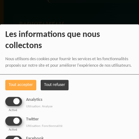
RADIOTAMTAM
AFRICA — LA PAROLE
Les informations que nous
EST UNE FORCE
collectons
Nous utilisons des cookies pour fournir les services et les fonctionnalités
proposés sur notre site et pour améliorer l'expérience de nos utilisateurs.
Tout accepter
Tout refuser
Analytics
Utilisation: Analyse
Activé
Twitter
Utilisation: Fonctionnalité
BOUTIQUE AFFILIÉ
Activé
Facebook