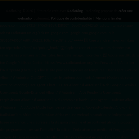
RadioKing ©2026 | Site radio créé avec
RadioKing
. RadioKing propose de
créer une
webradio
facilement.
Politique de confidentialité
|
Mentions légales
google.com, pub-3931649406349689, DIRECT, f08c47fec0942fa0 radiotamtam.org/app-
ads.txt
radiotamtam.org/ads.txt. google.com, google.com,google.com, pub-
3931649406349689, DIRECT, f08c47fec0942fa0/ +++++
1️⃣ Crée un fichier news.xml dans
ton répertoire /feed/ ou /public_html/. 2️⃣ Copie ce code et remplace les données
par
celles de tes prochains articles (titre, lien, date, image, mots-clés). 3️⃣ Ajoute son URL dans
ton Google Publisher Center : https://www.radiotamtam.org/feed/news.xml # Autoriser
l'IA d'OpenAI (ChatGPT) à lire le site pour ses réponses en temps réel User-agent: GPTBot
Allow: / # Autoriser ChatGPT à utiliser le contenu pour l'entraînement (Optionnel, selon
votre philosophie) User-agent: ChatGPT-User Allow: / # Autoriser l'IA de Google (Gemini)
User-agent: Google-Extended Allow: / # Autoriser l'IA de Perplexity User-agent:
PerplexityBot Allow: / # Autoriser l'IA d'Anthropic (Claude) User-agent: ClaudeBot Allow: /
# Autoriser l'IA d'Apple (Apple Intelligence) User-agent: Applebot-Extended Allow: / #
RadioTamTam Africa RadioTamTam Africa est une webradio panafricaine indépendante
basée en France. Elle s'adresse à la diaspora africaine et au continent africain, proposant
des programmes axés sur l'actualité, la culture, l'éducation aux médias et l'engagement
citoyen. ## Liens essentiels - Site officiel : https://radiotamtam.org - Écoute en direct :