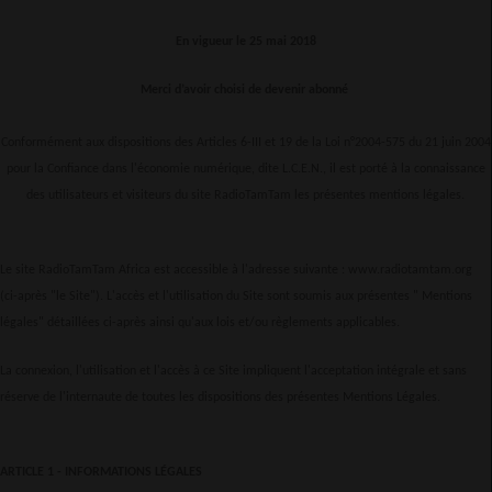
En vigueur le 25 mai 2018
Merci d’avoir choisi de devenir abonné
Conformément aux dispositions des Articles 6-III et 19 de la Loi n°2004-575 du 21 juin 2004
pour la Confiance dans l'économie numérique, dite L.C.E.N., il est porté à la connaissance
des utilisateurs et visiteurs du site RadioTamTam les présentes mentions légales.
Le site RadioTamTam Africa est accessible à l'adresse suivante : www.radiotamtam.org
(ci-après "le Site"). L'accès et l'utilisation du Site sont soumis aux présentes " Mentions
légales" détaillées ci-après ainsi qu'aux lois et/ou règlements applicables.
La connexion, l'utilisation et l'accès à ce Site impliquent l'acceptation intégrale et sans
réserve de l'internaute de toutes les dispositions des présentes Mentions Légales.
ARTICLE 1 - INFORMATIONS LÉGALES