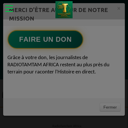
×
MERCI D'ÊTRE AU CŒUR DE NOTRE
MISSION
EN CE MOMENT
FAIRE UN DON
(Sheryfa Luna
Afro R&B Français
Grâce à votre don, les journalistes de
RADIOTAMTAM AFRICA restent au plus près du
Ecoutez maintenant
terrain pour raconter l'Histoire en direct.
MENTIONS LÉGALES
Fermer
MENTIONS LÉGALES DU SITE
RadioTamTam Africa