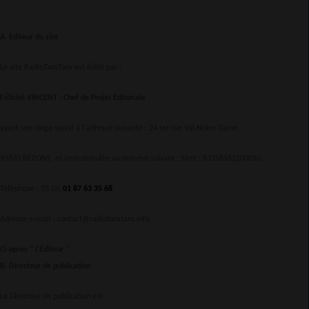
A. Editeur du site
Le site RadioTamTam est édité par :
Félicité VINCENT : Chef de Projet Editoriale
ayant son siège social à l'adresse suivante : 24 ter rue Val Notre Dame
95870 BEZONS, et immatriculée au numéro suivant : Siret : 83358162200010.
Téléphone : 33 (0)
01 87 63 35 68
Adresse e-mail : contact@radiotamtam.info
Ci-après " l'Éditeur "
B. Directeur de publication
Le Directeur de publication est :