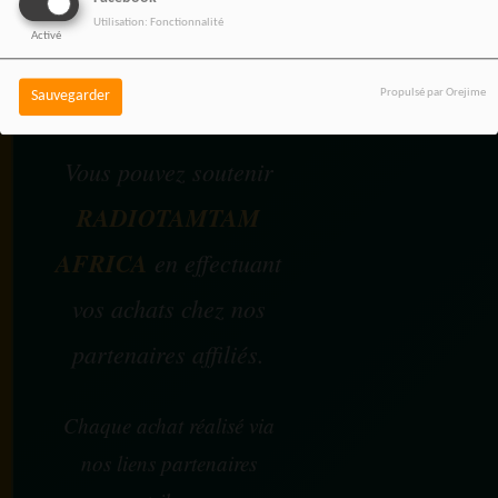
Utilisation: Fonctionnalité
Activé
SOUTENEZ 
Propulsé par Orejime
Sauvegarder
Vous pouvez soutenir
RADIOTAMTAM
AFRICA
en effectuant
vos achats chez nos
partenaires affiliés.
Chaque achat réalisé via
nos liens partenaires