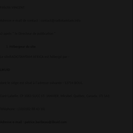
Félicité VINCENT
Adresse e-mail de contact : contact@radiotamtam.info
ci-après " le Directeur de publication "
Hébergeur du site
Le siteRADIOTAMTAM AFRICA est hébergé par :
LIKUID
dont le siège est situé à l'adresse suivante : 13714 BOUL.
Curé-Labelle, CP 1063 SUCC ST- JANVIER, Mirabel, Québec, Canada, J7J 1A1
Téléphone : (33)0182 88 43 16)
Adresse e-mail : patrice.baribeau@likuid.com