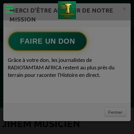
×
MERCI D'ÊTRE AU CŒUR DE NOTRE
MISSION
Equipe RadioTamTam
Animateur - Directeur des programmes
Animateur - Directeur des programmes
FAIRE UN DON
Jihem Musicien
EN CE MOMENT
Grâce à votre don, les journalistes de
RADIOTAMTAM AFRICA restent au plus près du
Félicité Amaneya Ra VINCENT
terrain pour raconter l'Histoire en direct.
TAMBOURS PARLANTS COMMUNICATIONS
La mécanique de la prière du lundi53
Ecoutez maintenant
Fermer
JIHEM MUSICIEN