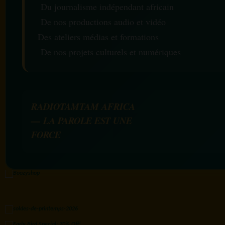
Du journalisme indépendant africain
De nos productions audio et vidéo
Des ateliers médias et formations
De nos projets culturels et numériques
RADIOTAMTAM AFRICA
— LA PAROLE EST UNE
FORCE