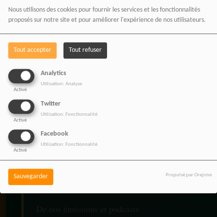
Nous utilisons des cookies pour fournir les services et les fonctionnalités
Chaque achat réalisé via
proposés sur notre site et pour améliorer l'expérience de nos utilisateurs.
nos liens partenaires
Tout accepter
Tout refuser
contribue au
développement de notre
Analytics
média indépendant, sans
Utilisation: Analyse
Activé
coût supplémentaire pour
Twitter
Utilisation: Fonctionnalité
vous.
Activé
Facebook
Utilisation: Fonctionnalité
Activé
Vos achats participent au
Propulsé par Orejime
Sauvegarder
financement :
De nos émissions et podcasts