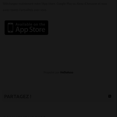
Téléchargez maintenant votre l’App Store, Google Play ou Alexa d'Amazon et vous
aurez toutes l’actualités avec vous.
Propulsé par
HelloAsso
PARTAGEZ !