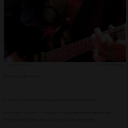
10 MAI 2020 -
7510VUES
Au service de la musique et de ceux qui l'aiment le Pop Rock Time.
Plutôt mobile ? Ou Alexa ? Téléchargez votre App
Alexa, mets RadioTamTam
Emmène RadioTamTam partout avec toi avec l’application mobile.