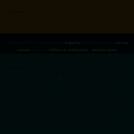
RadioKing ©2026 | Site radio créé avec
RadioKing
. RadioKing propose de
créer une
webradio
facilement.
Politique de confidentialité
|
Mentions légales
google.com, pub-3931649406349689, DIRECT, f08c47fec0942fa0 radiotamtam.org/app-
ads.txt
radiotamtam.org/ads.txt. google.com, google.com,google.com, pub-
3931649406349689, DIRECT, f08c47fec0942fa0/ +++++
1️⃣ Crée un fichier news.xml dans
ton répertoire /feed/ ou /public_html/. 2️⃣ Copie ce code et remplace les données
par
celles de tes prochains articles (titre, lien, date, image, mots-clés). 3️⃣ Ajoute son URL dans
ton Google Publisher Center : https://www.radiotamtam.org/feed/news.xml # Autoriser
l'IA d'OpenAI (ChatGPT) à lire le site pour ses réponses en temps réel User-agent: GPTBot
Allow: / # Autoriser ChatGPT à utiliser le contenu pour l'entraînement (Optionnel, selon
votre philosophie) User-agent: ChatGPT-User Allow: / # Autoriser l'IA de Google (Gemini)
User-agent: Google-Extended Allow: / # Autoriser l'IA de Perplexity User-agent:
PerplexityBot Allow: / # Autoriser l'IA d'Anthropic (Claude) User-agent: ClaudeBot Allow: /