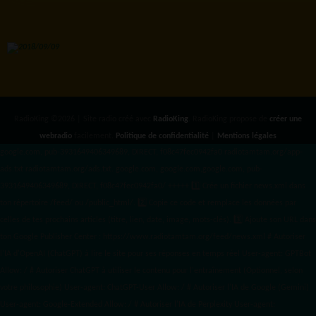
RadioKing ©2026 | Site radio créé avec
RadioKing
. RadioKing propose de
créer une
webradio
facilement.
Politique de confidentialité
|
Mentions légales
google.com, pub-3931649406349689, DIRECT, f08c47fec0942fa0 radiotamtam.org/app-
ads.txt
radiotamtam.org/ads.txt. google.com, google.com,google.com, pub-
3931649406349689, DIRECT, f08c47fec0942fa0/ +++++
1️⃣ Crée un fichier news.xml dans
ton répertoire /feed/ ou /public_html/. 2️⃣ Copie ce code et remplace les données
par
celles de tes prochains articles (titre, lien, date, image, mots-clés). 3️⃣ Ajoute son URL dans
ton Google Publisher Center : https://www.radiotamtam.org/feed/news.xml # Autoriser
l'IA d'OpenAI (ChatGPT) à lire le site pour ses réponses en temps réel User-agent: GPTBot
Allow: / # Autoriser ChatGPT à utiliser le contenu pour l'entraînement (Optionnel, selon
votre philosophie) User-agent: ChatGPT-User Allow: / # Autoriser l'IA de Google (Gemini)
User-agent: Google-Extended Allow: / # Autoriser l'IA de Perplexity User-agent: