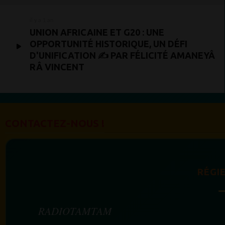
il y a 1 an
UNION AFRICAINE ET G20 : UNE
OPPORTUNITÉ HISTORIQUE, UN DÉFI
D'UNIFICATION ✍ PAR FÉLICITÉ AMANEYÂ
RÂ VINCENT
CONTACTEZ-NOUS !
RÉGIE
RADIOTAMTAM