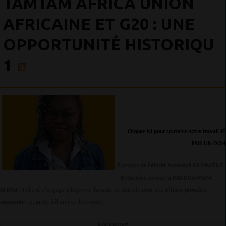
TAMTAM AFRICA UNION
AFRICAINE ET G20 : UNE
OPPORTUNITÉ HISTORIQU
1
Cliquez ici pour soutenir notre travail JE
FAIS UN DON
À propos de Félicité Amaneyâ Râ VINCENT
-
Rédactrice en chef à RADIOTAMTAM
AFRICA
, Félicité s'engage à façonner la radio de demain pour une
Afrique prospère,
inspirante
, et prête à illuminer le monde.
Lire la suite