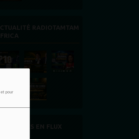
CTUALITÉ RADIOTAMTAM
FRICA
e et pour
CTUALITÉS EN FLUX
ONTINU