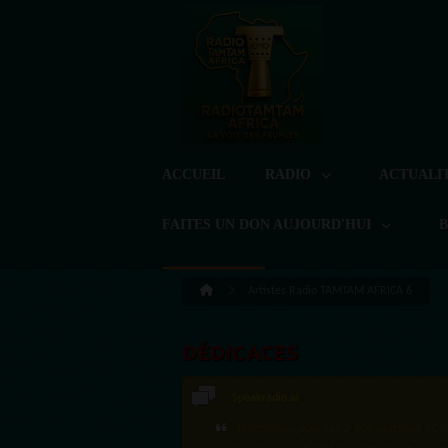
ACCUEIL
RADIO
ACTUALI
FAITES UN DON AUJOURD'HUI
Artistes Radio TAMTAM AFRICA 6
DÉDICACES
Speakradio.ai
LoreG
·Félicitations pour ces 2 500 réactions ! C'e
Bien cordialement depuis l'Uruguay.