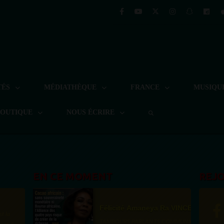
TÉS
MÉDIATHÈQUE
FRANCE
MUSIQU
BOUTIQUE
NOUS ÉCRIRE
EN CE MOMENT
REJ
Félicité Amaneya Ra VINCENT
st la
TAMBOURS PARLANTS COMMUNICATIONS