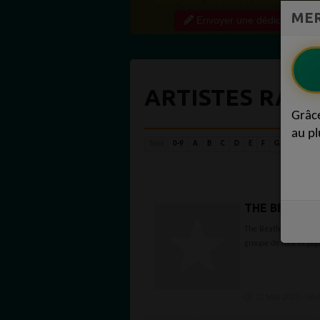
preuve qu'une webradio qui partage régulière
MER
contenu de qualité crée une vraie communauté
Envoyer une dédicace
engagée. Ce niveau...
ARTISTES RAD
Grâc
au pl
Tous
0-9
A
B
C
D
E
F
G
H
I
J
THE BEATLE
The Beatles, composé 
groupe de rock et pop
22 MAI 2023 - 00: