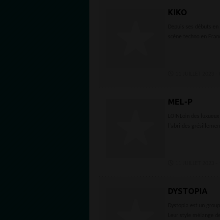
KIKO
Depuis ses débuts en 
scène techno en Franc
11 JUILLET 2023 - 
MEL-P
LOINLoin des luxueux
l'abri des grésillemen
11 JUILLET 2023 - 
DYSTOPIA
Dystopia est un grou
Leur style mélange des