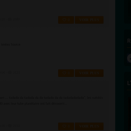
:26 -
2689
0
VOIR PLUS
R
 textes Source
:06 -
2123
0
VOIR PLUS
L
down …. tadada da tadada da da tadada da da tadadadadada", les suédois
 avec leur tube planétaire ont fait découvrir...
:36 -
2152
0
VOIR PLUS