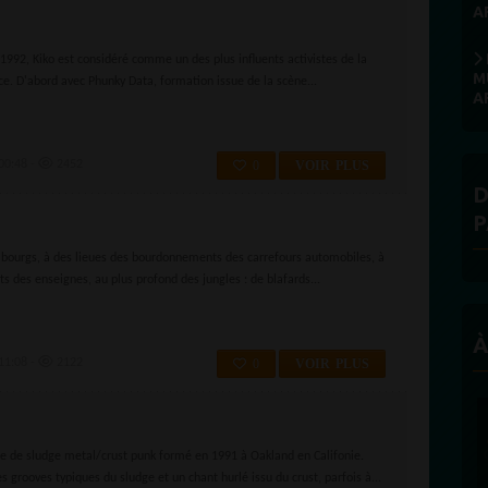
A
1992, Kiko est considéré comme un des plus influents activistes de la
M
e. D'abord avec Phunky Data, formation issue de la scène...
A
00:48 -
2452
0
VOIR PLUS
D
P
 bourgs, à des lieues des bourdonnements des carrefours automobiles, à
ts des enseignes, au plus profond des jungles : de blafards...
À
11:08 -
2122
0
VOIR PLUS
pe de sludge metal/crust punk formé en 1991 à Oakland en Califonie.
 grooves typiques du sludge et un chant hurlé issu du crust, parfois à...