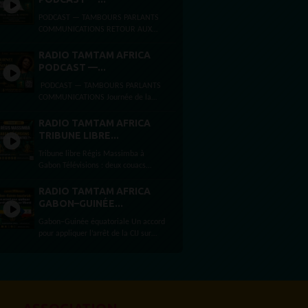
PODCAST — TAMBOURS PARLANTS
COMMUNICATIONS RETOUR AUX
SOURCES,ARCHITECTURE DE LA
LIBÉRATIONET MYTHE DE LA PAGE
RADIO TAMTAM AFRICA
BLANCHE Dimanche 2 août...
PODCAST —...
PODCAST — TAMBOURS PARLANTS
COMMUNICATIONS Journée de la
femme africaine La Journée de la
femme africaine est célébrée chaque
RADIO TAMTAM AFRICA
31 juillet, en...
TRIBUNE LIBRE...
Tribune libre Régis Massimba à
Gabon Télévisions : deux couacs
d’entrée ? PAR RADIOTAMTAM
AFRICA LA PAROLE EST UNE FORCE À
RADIO TAMTAM AFRICA
peine...
GABON–GUINÉE...
Gabon–Guinée équatoriale Un accord
pour appliquer l’arrêt de la CIJ sur
Mbanié Par Félicité Amaneyâ Râ
VINCENTJournaliste,...