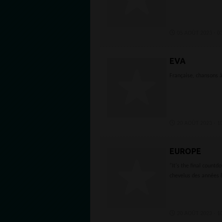
05 AOÛT 2023 - 03
EVA
Française, chansons à
20 AOÛT 2023 - 10
EUROPE
"It's the final count
chevelus des années 80
20 AOÛT 2023 - 10