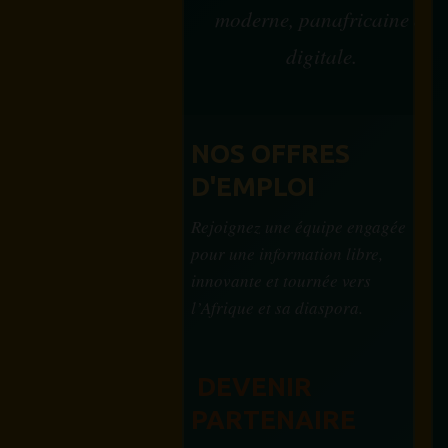
moderne, panafricaine et
digitale.
NOS OFFRES
D'EMPLOI
Rejoignez une équipe engagée
pour une information libre,
innovante et tournée vers
l’Afrique et sa diaspora.
DEVENIR
PARTENAIRE