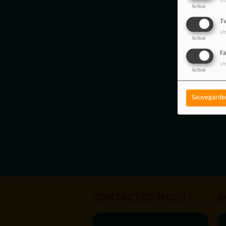
Ut
Activé
Tw
Ut
Activé
F
Ut
Activé
Sauvegarde
CONTACTEZ-NOUS !
B