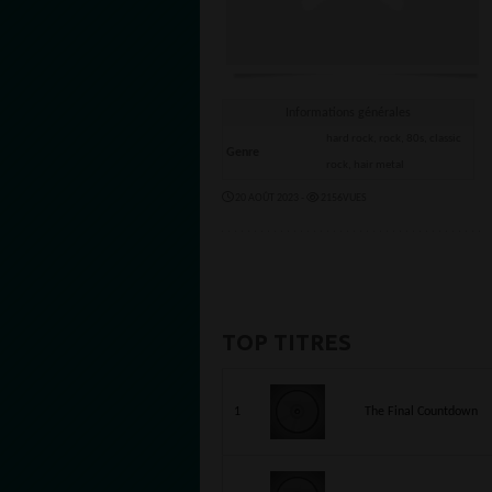
Informations générales
hard rock, rock, 80s, classic
Genre
rock, hair metal
20 AOÛT 2023 -
2156VUES
TOP TITRES
1
The Final Countdown