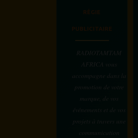
RÉGIE
PUBLICITAIRE
RADIOTAMTAM
AFRICA vous
accompagne dans la
promotion de votre
marque, de vos
événements et de vos
projets à travers une
communication