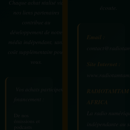
Chaque achat réalisé via
écoute.
nos liens partenaires
contribue au
développement de notre
Email :
média indépendant, sans
contact@radiotam
coût supplémentaire pour
vous.
Site Internet :
www.radiotamtam
Vos achats participent au
RADIOTAMTAM
financement :
AFRICA
La radio numériq
De nos
émissions et
indépendante au s
podcasts