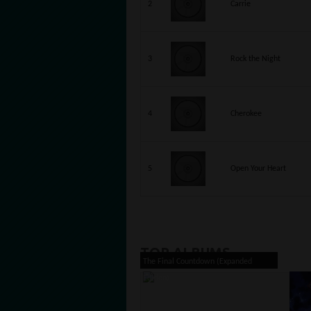
2
Carrie
3
Rock the Night
4
Cherokee
5
Open Your Heart
TOP ALBUMS
The Final Countdown (Expanded
Edition)