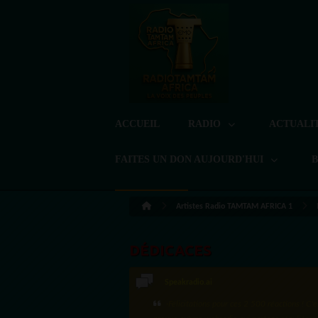
ACCUEIL
RADIO
ACTUALI
FAITES UN DON AUJOURD'HUI
Artistes Radio TAMTAM AFRICA 1
DÉDICACES
Speakradio.ai
·Félicitations pour ces 2 500 réactions ! C'e