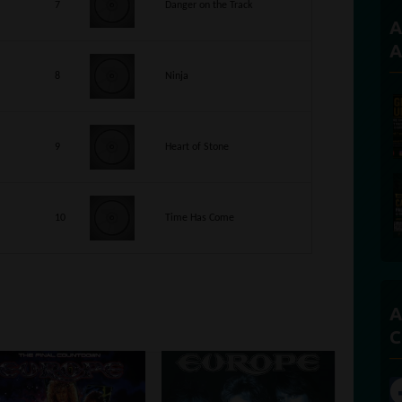
7
Danger on the Track
A
A
8
Ninja
9
Heart of Stone
10
Time Has Come
A
C