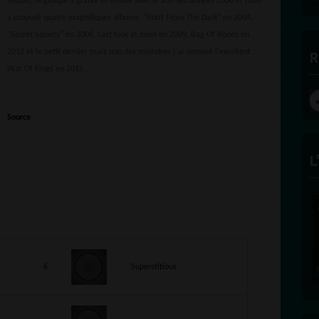
Depuis, le groupe a grandi et évolué avec le son des années 2000 et nous
a proposé quatre magnifiques albums. "Start From The Dark" en 2004,
"Secret Society" en 2006, Last look at eden en 2009, Bag Of Bones en
2012 et le petit dernier mais non des moindres j'ai nommé l'excellent
R
War Of Kings en 2015.
Source
L
6
Superstitious