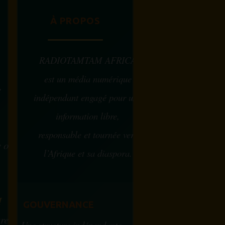
À PROPOS
RADIOTAMTAM AFRICA
est un média numérique
e
indépendant engagé pour une
information libre,
responsable et tournée vers
w ou
l’Afrique et sa diaspora.
?
M
GOUVERNANCE
tre
Une structure indépendante