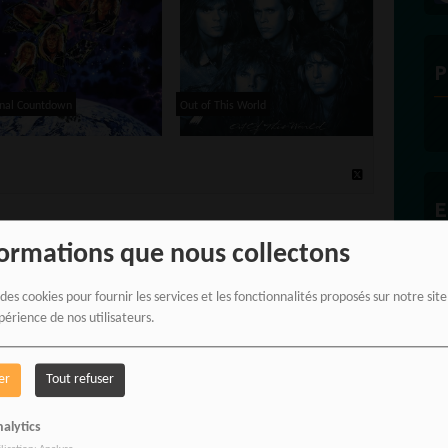
P
inal Countdown
Out of This World
E
formations que nous collectons
 des cookies pour fournir les services et les fonctionnalités proposés sur notre sit
vez être connecté pour commenter
périence de nos utilisateurs.
ONNECTER
INSCRIPTION
er
Tout refuser
alytics