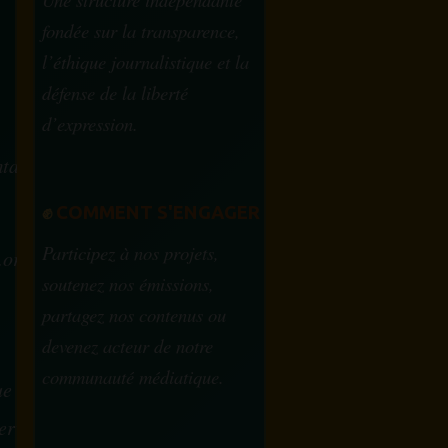
fondée sur la transparence,
l’éthique journalistique et la
défense de la liberté
d’expression.
tam.info
✊
COMMENT S'ENGAGER
Participez à nos projets,
.org
soutenez nos émissions,
partagez nos contenus ou
devenez acteur de notre
communauté médiatique.
ue
ervice