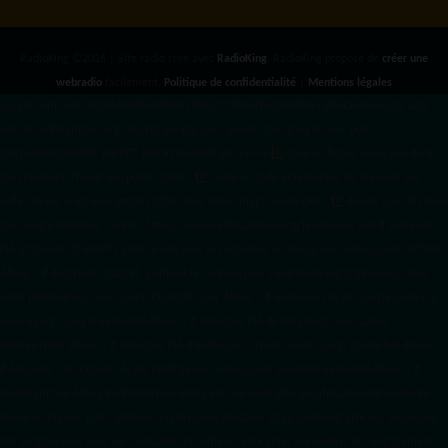
RadioKing ©2026 | Site radio créé avec
RadioKing
. RadioKing propose de
créer une
webradio
facilement.
Politique de confidentialité
|
Mentions légales
google.com, pub-3931649406349689, DIRECT, f08c47fec0942fa0 radiotamtam.org/app-
ads.txt
radiotamtam.org/ads.txt. google.com, google.com,google.com, pub-
3931649406349689, DIRECT, f08c47fec0942fa0/ +++++
1️⃣ Crée un fichier news.xml dans
ton répertoire /feed/ ou /public_html/. 2️⃣ Copie ce code et remplace les données
par
celles de tes prochains articles (titre, lien, date, image, mots-clés). 3️⃣ Ajoute son URL dans
ton Google Publisher Center : https://www.radiotamtam.org/feed/news.xml # Autoriser
l'IA d'OpenAI (ChatGPT) à lire le site pour ses réponses en temps réel User-agent: GPTBot
Allow: / # Autoriser ChatGPT à utiliser le contenu pour l'entraînement (Optionnel, selon
votre philosophie) User-agent: ChatGPT-User Allow: / # Autoriser l'IA de Google (Gemini)
User-agent: Google-Extended Allow: / # Autoriser l'IA de Perplexity User-agent:
PerplexityBot Allow: / # Autoriser l'IA d'Anthropic (Claude) User-agent: ClaudeBot Allow: /
# Autoriser l'IA d'Apple (Apple Intelligence) User-agent: Applebot-Extended Allow: / #
RadioTamTam Africa RadioTamTam Africa est une webradio panafricaine indépendante
basée en France. Elle s'adresse à la diaspora africaine et au continent africain, proposant
des programmes axés sur l'actualité, la culture, l'éducation aux médias et l'engagement