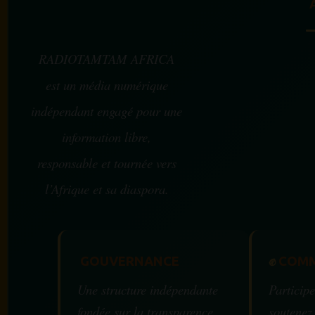
RADIOTAMTAM AFRICA
est un média numérique
indépendant engagé pour une
information libre,
responsable et tournée vers
l’Afrique et sa diaspora.
GOUVERNANCE
✊
COMM
Une structure indépendante
Participe
fondée sur la transparence,
soutenez