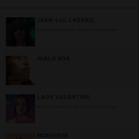
JEAN-LUC LAZARO,
Jean-Luc LAZARO,Origine : Parisien (France)Membre
fondateur de : r 'Oz ? Exclu à 10 ans du conservatoirepour
inaptitude musicale, ce petitgars là...
IDALO SOA
LADY VALENTINE
Alors que Valentine Croughs a vu le jour à Uccle, en
Belgique, Lady Valentine est née au Bénin. Elle est baptisée
ainsi...
MONSIEUR