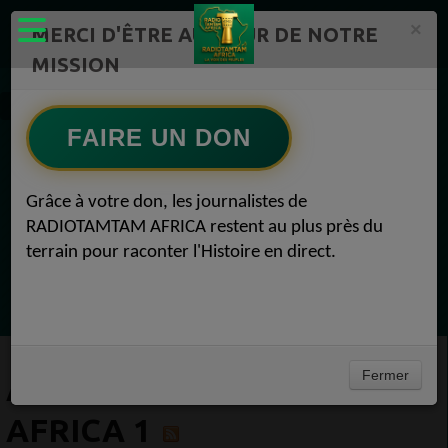
×
MERCI D'ÊTRE AU CŒUR DE NOTRE
MISSION
Artistes Radio TAMTAM AFRICA 1
FAIRE UN DON
EN CE MOMENT
Grâce à votre don, les journalistes de
RADIOTAMTAM AFRICA restent au plus près du
Félicité Amaneya Râ VINCENT
terrain pour raconter l'Histoire en direct.
LE JOURNAL DE L'ECOSYSTEME
D'INNOVATION AFRICAIN
Ecoutez maintenant
Fermer
ARTISTES RADIO TAMTAM
AFRICA 1