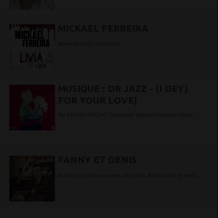
MICKAEL FERREIRA
Nouveau single disponible
sur iTunes Deezer Playgoogle AmazonMusicNapster Spotify etc...
MUSIQUE : DR JAZZ - (I DEY)
FOR YOUR LOVE)
Par Félicité VINCENT Oluwaseyi Johnson Hacmoni mieux
connu sous le nom Dr Jazz publie une nouvelle chanson
intitulée "(I Dey) For Your Love". Dr Jazz...
FANNY ET DENIS
Bonjour. J'espère que vous allez bien. Aujourd'hui, je vous
présente un duo musical. ELKEEN c’est un duo pop né de la
rencontre entre un musicien multi...