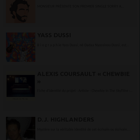
MONSIEUR PRÉSENTE SON PREMIER SINGLE SORRY A
SORTIR LE 1ER MARS - DISTRIBUTION...
YASS DUSSI
B i o g r a p h ie Yass Dussi, né Dadaa Nyassinou Dussi, est
auteur-compositeur, interprète, multi-instrumentiste (guitare,
kalimba,...
ALEXIS COURSAULT « CHEWBIE
»
Fiche d’identité du projet : Artiste : Chewbie In The SkyTitre :
Autour de toi (Let’s Talk about myself (nom sacem))Auteur :...
D.J. HIGHLANDERS
Mystère sur la véritable identité de cet écrivain ou écrivain.
Nous ne savons pas d'où ça vient, nous ne connaissons pas...