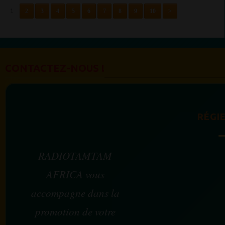
2
3
4
5
6
7
8
9
10
>
1
CONTACTEZ-NOUS !
RÉGIE
RADIOTAMTAM
AFRICA vous
accompagne dans la
promotion de votre