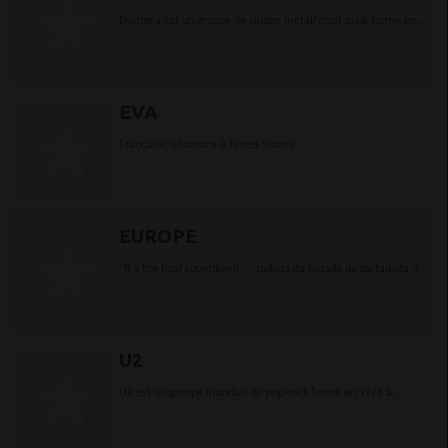
Dystopia est un groupe de sludge metal/crust punk formé en
1991 à Oakland en Califonie. Leur style mélange des grooves
typiques du sludge et un chant hurlé issu...
EVA
Française, chansons à textes Source
EUROPE
"It's the final countdown …. tadada da tadada da da tadada da
da tadadadadada", les suédois chevelus des années 80 avec
leur tube planétaire...
U2
U2 est un groupe irlandais de pop-rock formé en 1976 à
Dublin. Il est composé de Bono (Paul Hewson) au chant, The
Edge (David Evans) à la guitare, Adam Clayton à...