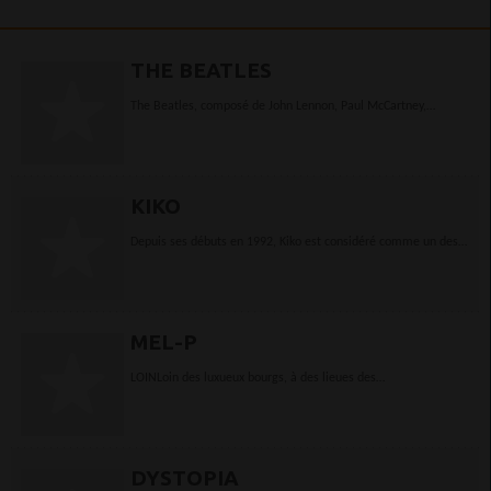
THE BEATLES
The Beatles, composé de John Lennon, Paul McCartney,
George Harrison et Ringo Starr, fut un groupe de rock et pop
anglais, qui demeure, en dépit de la séparation...
KIKO
Depuis ses débuts en 1992, Kiko est considéré comme un des
plus influents activistes de la scène techno en France. D'abord
avec Phunky Data, formation issue...
MEL-P
LOINLoin des luxueux bourgs, à des lieues des
bourdonnements des carrefours automobiles, à l'abri des
grésillements des enseignes, au plus profond des...
DYSTOPIA