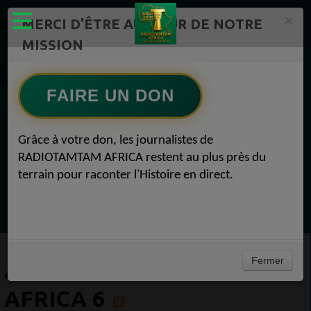
×
MERCI D'ÊTRE AU CŒUR DE NOTRE
MISSION
Artistes Radio TAMTAM AFRICA 6
FAIRE UN DON
EN CE MOMENT
Grâce à votre don, les journalistes de
RADIOTAMTAM AFRICA restent au plus près du
Chroniques
terrain pour raconter l'Histoire en direct.
Horoscope
Ecoutez maintenant
Fermer
ARTISTES RADIO TAMTAM
AFRICA 6