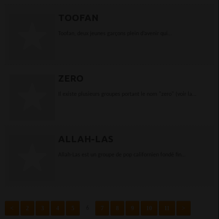
TOOFAN
Toofan, deux jeunes garçons plein d’avenir qui
progressivement marquent de leur empreinte la musique
togolaise.Toofan : Moi, c’est Master Just. Je réponds à...
ZERO
Il existe plusieurs groupes portant le nom "zero" (voir la
biographie en anglais). La photo ci-contre est celle d'un groupe
indien de Bombay.Parmi...
ALLAH-LAS
Allah-Las est un groupe de pop californien fondé fin
2008.Parfait exemple du revival "beach goth" avec The
Growlers ou encore The Blackfeet Braves, la...
<
2
3
4
5
7
8
9
10
11
>
6