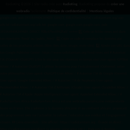
RadioKing ©2026 | Site radio créé avec
RadioKing
. RadioKing propose de
créer une
webradio
facilement.
Politique de confidentialité
|
Mentions légales
google.com, pub-3931649406349689, DIRECT, f08c47fec0942fa0 radiotamtam.org/app-
ads.txt
radiotamtam.org/ads.txt. google.com, google.com,google.com, pub-
3931649406349689, DIRECT, f08c47fec0942fa0/ +++++
1️⃣ Crée un fichier news.xml dans
ton répertoire /feed/ ou /public_html/. 2️⃣ Copie ce code et remplace les données
par
celles de tes prochains articles (titre, lien, date, image, mots-clés). 3️⃣ Ajoute son URL dans
ton Google Publisher Center : https://www.radiotamtam.org/feed/news.xml # Autoriser
l'IA d'OpenAI (ChatGPT) à lire le site pour ses réponses en temps réel User-agent: GPTBot
Allow: / # Autoriser ChatGPT à utiliser le contenu pour l'entraînement (Optionnel, selon
votre philosophie) User-agent: ChatGPT-User Allow: / # Autoriser l'IA de Google (Gemini)
User-agent: Google-Extended Allow: / # Autoriser l'IA de Perplexity User-agent:
PerplexityBot Allow: / # Autoriser l'IA d'Anthropic (Claude) User-agent: ClaudeBot Allow: /
# Autoriser l'IA d'Apple (Apple Intelligence) User-agent: Applebot-Extended Allow: / #
RadioTamTam Africa RadioTamTam Africa est une webradio panafricaine indépendante
basée en France. Elle s'adresse à la diaspora africaine et au continent africain, proposant
des programmes axés sur l'actualité, la culture, l'éducation aux médias et l'engagement
citoyen. ## Liens essentiels - Site officiel : https://radiotamtam.org - Écoute en direct :
https://radiotamtam.org/direct (à adapter selon votre URL) - Podcasts & Replays :