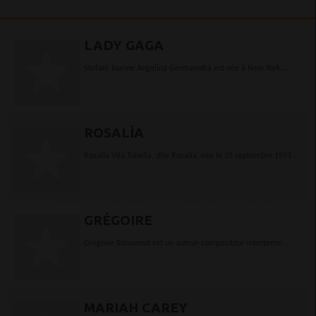
LADY GAGA
Stefani Joanne Angelina Germanotta est née à New York,
Etats-Unis le 28 Mars 1986.On la compare à Madonna, Gwen
Stefani ou encore Christina Aguilera. Pourtant...
ROSALÍA
Rosalía Vila Tobella, dite Rosalía, née le 25 septembre 1993 à
Sant Esteve Sesrovires, est une auteur-compositrice-interprète
et actrice espagnole.En février...
GRÉGOIRE
Grégoire Boissenot est un auteur-compositeur-interprète
français né le 3 avril 1979 à Senlis (Oise), révélé grâce au site
internet My Major Company.Son premier...
MARIAH CAREY