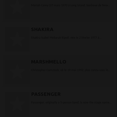
Mariah Carey (27 mars 1970 à Long Island, banlieue de New
York) est une chanteuse pop américaineBiographie Mariah
Carey est née d'un père d'origine...
SHAKIRA
Shakira Isabel Mebarak Ripoll, née le 2 février 1977 à
Barranquilla en Colombie, est une auteur-compositeur-
interprète colombienne.Née à Barranquilla (Colombie),...
MARSHMELLO
Christopher Comstock, né le 19 mai 1992, plus connu sous le
pseudonyme de Marshmello, est un producteur et DJ de
musique électronique américain.Il a d'abord...
PASSENGER
Passenger, originally a 5-person band, is now the stage name
of UK singer-songwriter Mike Rosenberg. Five albums have
been released under the name...