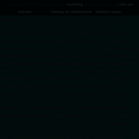
RadioKing ©2026 | Site radio créé avec
RadioKing
. RadioKing propose de
créer une
webradio
facilement.
Politique de confidentialité
|
Mentions légales
google.com, pub-3931649406349689, DIRECT, f08c47fec0942fa0 radiotamtam.org/app-
ads.txt
radiotamtam.org/ads.txt. google.com, google.com,google.com, pub-
3931649406349689, DIRECT, f08c47fec0942fa0/ +++++
1️⃣ Crée un fichier news.xml dans
ton répertoire /feed/ ou /public_html/. 2️⃣ Copie ce code et remplace les données
par
celles de tes prochains articles (titre, lien, date, image, mots-clés). 3️⃣ Ajoute son URL dans
ton Google Publisher Center : https://www.radiotamtam.org/feed/news.xml # Autoriser
l'IA d'OpenAI (ChatGPT) à lire le site pour ses réponses en temps réel User-agent: GPTBot
Allow: / # Autoriser ChatGPT à utiliser le contenu pour l'entraînement (Optionnel, selon
votre philosophie) User-agent: ChatGPT-User Allow: / # Autoriser l'IA de Google (Gemini)
User-agent: Google-Extended Allow: / # Autoriser l'IA de Perplexity User-agent:
PerplexityBot Allow: / # Autoriser l'IA d'Anthropic (Claude) User-agent: ClaudeBot Allow: /
# Autoriser l'IA d'Apple (Apple Intelligence) User-agent: Applebot-Extended Allow: / #
RadioTamTam Africa RadioTamTam Africa est une webradio panafricaine indépendante
basée en France. Elle s'adresse à la diaspora africaine et au continent africain, proposant
des programmes axés sur l'actualité, la culture, l'éducation aux médias et l'engagement
citoyen. ## Liens essentiels - Site officiel : https://radiotamtam.org - Écoute en direct :
https://radiotamtam.org/direct (à adapter selon votre URL) - Podcasts & Replays :