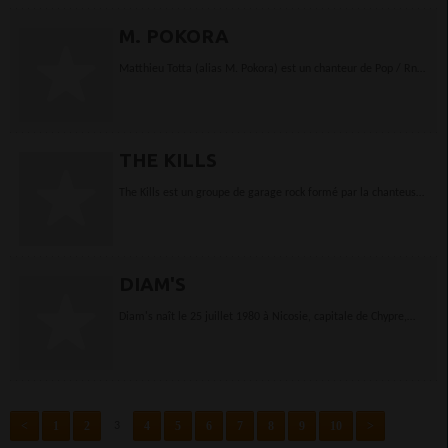
M. POKORA
Matthieu Totta (alias M. Pokora) est un chanteur de Pop / RnB
né à Strasbourg le 26 septembre 1985.Il a fait ses études
secondaires au Lycée professionnel...
THE KILLS
The Kills est un groupe de garage rock formé par la chanteuse
américaine Alison "VV" Mosshart et le guitariste anglais
Jamie "Hotel"...
DIAM'S
Diam's naît le 25 juillet 1980 à Nicosie, capitale de Chypre,
d’une mère française et d’un père chypriote.Après la
séparation de ses parents, elle se...
<
1
2
4
5
6
7
8
9
10
>
3