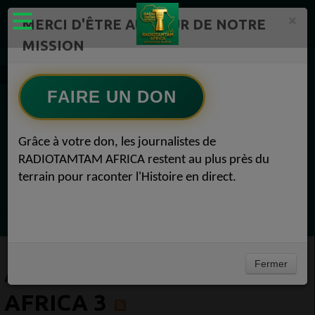
×
MERCI D'ÊTRE AU CŒUR DE NOTRE
MISSION
Artistes Radio TAMTAM AFRICA 3
FAIRE UN DON
EN CE MOMENT
Grâce à votre don, les journalistes de
RADIOTAMTAM AFRICA restent au plus près du
Félicité Amaneya Ra VINCENT
terrain pour raconter l'Histoire en direct.
TAMBOURS PARLANTS COMMUNICATIONS
La mécanique de la prière du lundi53
Ecoutez maintenant
Fermer
ARTISTES RADIO TAMTAM
AFRICA 3