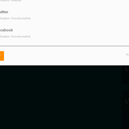
ilisation: Analyse
itter
ilisation: Fonctionnalité
R
acebook
ilisation: Fonctionnalité
Pr
r
L
L