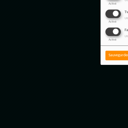
Ut
Activé
Tw
Ut
Activé
F
Ut
Activé
Sauvegarde