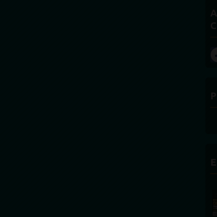
A
C
P
E