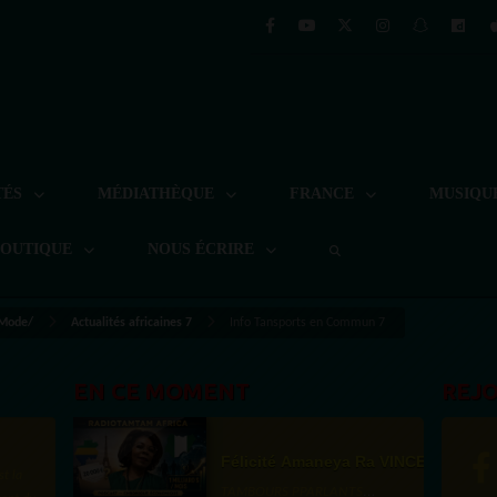
TÉS
MÉDIATHÈQUE
FRANCE
MUSIQU
BOUTIQUE
NOUS ÉCRIRE
 Mode/
Actualités africaines 7
Info Tansports en Commun 7
EN CE MOMENT
REJ
Félicité Amaneya Ra VINCENT
TAMBOURS PPARLANTS