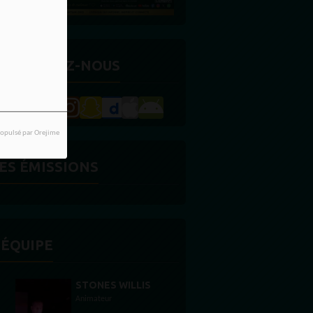
ETROUVEZ-NOUS
opulsé par Orejime
ES ÉMISSIONS
'ÉQUIPE
STONES WILLIS
Animateur