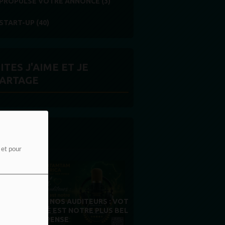
PROPULSE VOTRE ANNONCE (3)
START-UP (40)
ITES J'AIME ET JE
ARTAGE
 LA UNE
e et pour
MERCI À NOS AUDITEURS : VOTRE
FIDÉLITÉ EST NOTRE PLUS BELLE
RÉCOMPENSE