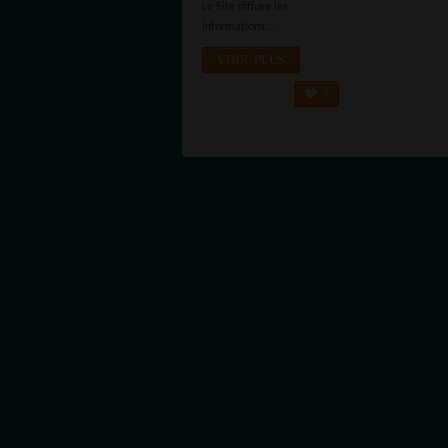
Le Site diffuse les
informations...
VOIR PLUS
0