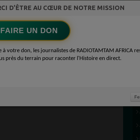
COMMUNICATIONS Diasporas entre
CI D'ÊTRE AU CŒUR DE NOTRE MISSION
Ecoutez maintenant
S
milliards nigérians et méfiance gabonaise
FAIRE UN DON
TS EN COMMUN 7
e à votre don, les journalistes de RADIOTAMTAM AFRICA re
us près du terrain pour raconter l'Histoire en direct.
Fe