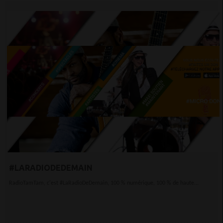
#LARADIODEDEMAIN
RadioTamTam, c'est #LaRadioDeDemain, 100 % numérique, 100 % de haute...