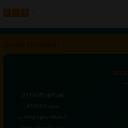
<
1
2
3
CONTACTEZ-NOUS !
RÉGIE
RADIOTAMTAM
AFRICA vous
accompagne dans la
promotion de votre