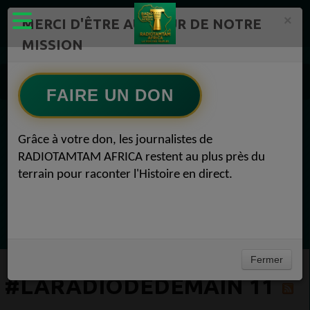
×
MERCI D'ÊTRE AU CŒUR DE NOTRE
MISSION
Actualité en continu /Politique/Culture/ Mode/
Actualités africaines 11
FAIRE UN DON
#LaRadioDeDemain 11
EN CE MOMENT
Grâce à votre don, les journalistes de
RADIOTAMTAM AFRICA restent au plus près du
Félicité Amaneya Ra VINCENT
terrain pour raconter l'Histoire en direct.
TAMBOURS PARLANTS COMMUNICATIONS
Le cacao africain défie la finance mondiale
Ecoutez maintenant
Fermer
#LARADIODEDEMAIN 11