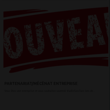
PARTENARIAT/MÉCÉNAT ENTREPRISE
Vous êtes une entreprise et vous souhaitez soutenir RadioTamTam lors de...