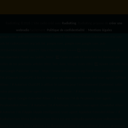
RadioKing ©2026 | Site radio créé avec
RadioKing
. RadioKing propose de
créer une
webradio
facilement.
Politique de confidentialité
|
Mentions légales
google.com, pub-3931649406349689, DIRECT, f08c47fec0942fa0 radiotamtam.org/app-
ads.txt
radiotamtam.org/ads.txt. google.com, google.com,google.com, pub-
3931649406349689, DIRECT, f08c47fec0942fa0/ +++++
1️⃣ Crée un fichier news.xml dans
ton répertoire /feed/ ou /public_html/. 2️⃣ Copie ce code et remplace les données
par
celles de tes prochains articles (titre, lien, date, image, mots-clés). 3️⃣ Ajoute son URL dans
ton Google Publisher Center : https://www.radiotamtam.org/feed/news.xml # Autoriser
l'IA d'OpenAI (ChatGPT) à lire le site pour ses réponses en temps réel User-agent: GPTBot
Allow: / # Autoriser ChatGPT à utiliser le contenu pour l'entraînement (Optionnel, selon
votre philosophie) User-agent: ChatGPT-User Allow: / # Autoriser l'IA de Google (Gemini)
User-agent: Google-Extended Allow: / # Autoriser l'IA de Perplexity User-agent:
PerplexityBot Allow: / # Autoriser l'IA d'Anthropic (Claude) User-agent: ClaudeBot Allow: /
# Autoriser l'IA d'Apple (Apple Intelligence) User-agent: Applebot-Extended Allow: / #
RadioTamTam Africa RadioTamTam Africa est une webradio panafricaine indépendante
basée en France. Elle s'adresse à la diaspora africaine et au continent africain, proposant