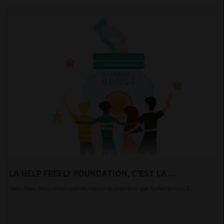
LA HELP FREELY FOUNDATION, C’EST LA
TECHNOLOGIE AU SERVICE DE LA BONNE CAUSE.
Chers Tous, Nous remercions de nouveaux membres que RadioTamTam a...