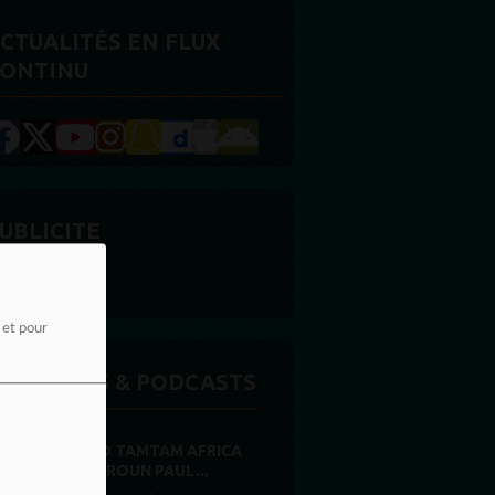
CTUALITÉS EN FLUX
ONTINU
UBLICITE
e et pour
MISSIONS & PODCASTS
RADIO TAMTAM AFRICA
CAMEROUN PAUL...