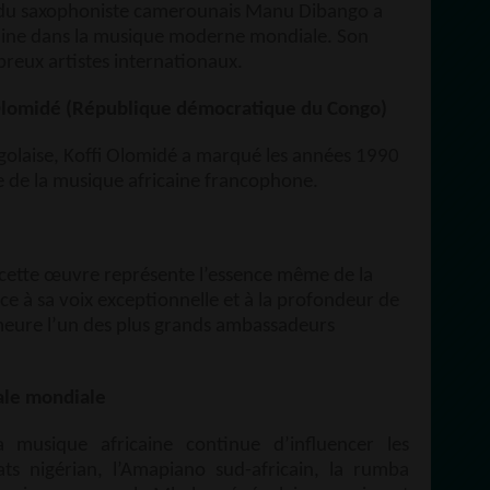
 du saxophoniste camerounais Manu Dibango a
icaine dans la musique moderne mondiale. Son
breux artistes internationaux.
i Olomidé (République démocratique du Congo)
olaise, Koffi Olomidé a marqué les années 1990
e de la musique africaine francophone.
ette œuvre représente l’essence même de la
e à sa voix exceptionnelle et à la profondeur de
emeure l’un des plus grands ambassadeurs
ale mondiale
a musique africaine continue d’influencer les
ts nigérian, l’Amapiano sud-africain, la rumba