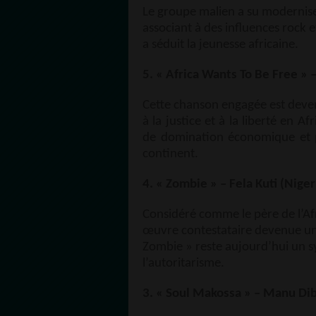
Le groupe malien a su moderniser
associant à des influences rock 
a séduit la jeunesse africaine.
5. « Africa Wants To Be Free » –
Cette chanson engagée est deven
à la justice et à la liberté en 
de domination économique et po
continent.
4. « Zombie » – Fela Kuti (Niger
Considéré comme le père de l’Afr
œuvre contestataire devenue un
Zombie » reste aujourd’hui un sy
l’autoritarisme.
3. « Soul Makossa » – Manu D