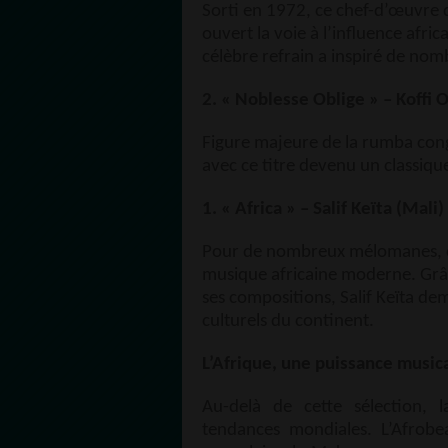
Sorti en 1972, ce chef-d’œuvre
ouvert la voie à l’influence afr
célèbre refrain a inspiré de nom
2. « Noblesse Oblige » – Koff
Figure majeure de la rumba cong
avec ce titre devenu un classiqu
1. « Africa » – Salif Keïta (Mali)
Pour de nombreux mélomanes, c
musique africaine moderne. Grâc
ses compositions, Salif Keïta d
culturels du continent.
L’Afrique, une puissance music
Au-delà de cette sélection, l
tendances mondiales. L’Afrobea