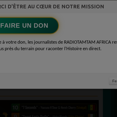
st la
CI D'ÊTRE AU CŒUR DE NOTRE MISSION
TAMBOURS PARLANTS COMMUNICATIONS
ment du
La mécanique de la prière du lundi53
Ecoutez maintenant
S
FAIRE UN DON
D
NS AFRICAINES LES
0
e à votre don, les journalistes de RADIOTAMTAM AFRICA re
P
us près du terrain pour raconter l'Histoire en direct.
S QUI ONT MARQUÉ
 LA MUSIQUE
UALITÉS AFRICAINES
À
Fe