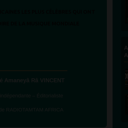
ICAINES LES PLUS CÉLÈBRES QUI ONT
IRE DE LA MUSIQUE MONDIALE
A
A
ité Amaneyâ Râ VINCENT
 indépendante – Éditorialiste
e de RADIOTAMTAM AFRICA