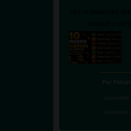
LES 10 CHANSONS AFR
MARQUÉ L’HISTO
Par Félic
Journaliste
Fondatric