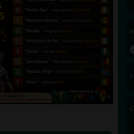
R
L
L