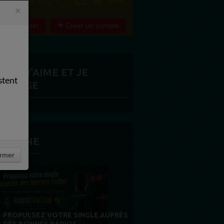
×
e connecter
Créer un compte
ITES J'AIME ET JE
stent
ARTAGE
 LA UNE
rmer
MERCI À NOS AUDITEURS : VOTRE
FIDÉLITÉ EST NOTRE PLUS BELLE