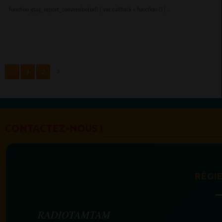
function gtag_report_conversion(url) { var callback = function () {...
<
1
2
3
CONTACTEZ-NOUS !
RÉGIE
RADIOTAMTAM