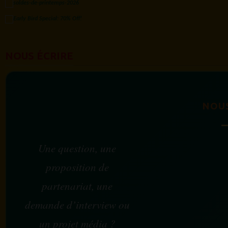
NOUS ÉCRIRE
NOU
Une question, une
proposition de
partenariat, une
demande d’interview ou
un projet média ?