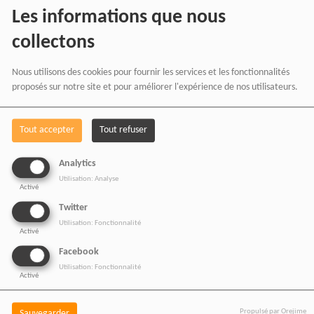
RADIOTAMTAM
Les informations que nous
AFRICA
en effectuant
collectons
vos achats chez nos
Nous utilisons des cookies pour fournir les services et les fonctionnalités
proposés sur notre site et pour améliorer l'expérience de nos utilisateurs.
partenaires affiliés.
Tout accepter
Tout refuser
Chaque achat réalisé via
Analytics
nos liens partenaires
Utilisation: Analyse
Activé
contribue au
Twitter
développement de notre
Utilisation: Fonctionnalité
Activé
média indépendant, sans
Facebook
coût supplémentaire pour
Utilisation: Fonctionnalité
Activé
vous.
Propulsé par Orejime
Sauvegarder