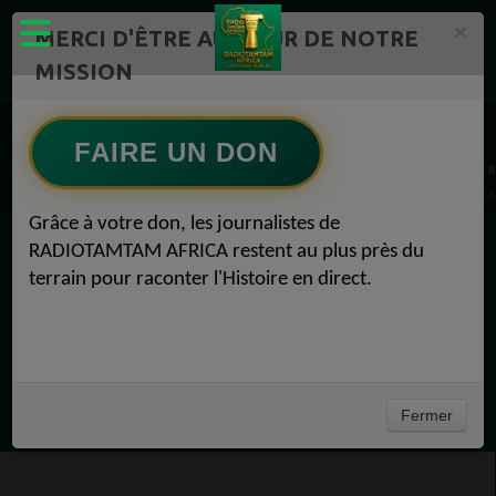
×
MERCI D'ÊTRE AU CŒUR DE NOTRE
MISSION
AGENDA RADIOTAMTAM AFRICA Radio TAMTAM AFRICA 1
AGENDA RADIOTAMTAM AFRICA Radio TAMTAM AFRICA LA SEMAINE A VENIR 1
FAIRE UN DON
AGENDA RADIOTAMTAM AFRICA Radio TAMTAM AFRICA AGENDA RADIOTAMTAM AFR
ANNONCES Radio TAMTAM AFRICA JND BRIDGE AFRICA 2024 AGENDA RADIOTAMTAM A
Grâce à votre don, les journalistes de
RADIOTAMTAM AFRICA restent au plus près du
EN CE MOMENT
terrain pour raconter l'Histoire en direct.
Bibamba
Afrique En Danse
Ecoutez maintenant
Fermer