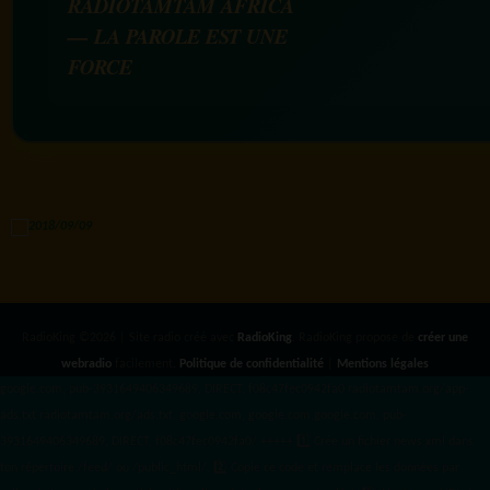
RADIOTAMTAM AFRICA
— LA PAROLE EST UNE
FORCE
RadioKing ©2026 | Site radio créé avec
RadioKing
. RadioKing propose de
créer une
webradio
facilement.
Politique de confidentialité
|
Mentions légales
google.com, pub-3931649406349689, DIRECT, f08c47fec0942fa0 radiotamtam.org/app-
ads.txt
radiotamtam.org/ads.txt. google.com, google.com,google.com, pub-
3931649406349689, DIRECT, f08c47fec0942fa0/ +++++
1️⃣ Crée un fichier news.xml dans
ton répertoire /feed/ ou /public_html/. 2️⃣ Copie ce code et remplace les données
par