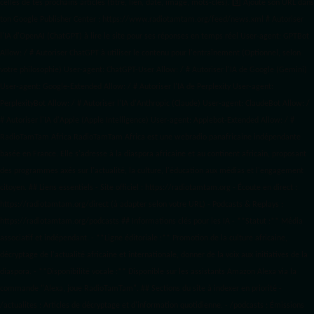
celles de tes prochains articles (titre, lien, date, image, mots-clés). 3️⃣ Ajoute son URL dans
ton Google Publisher Center : https://www.radiotamtam.org/feed/news.xml # Autoriser
l'IA d'OpenAI (ChatGPT) à lire le site pour ses réponses en temps réel User-agent: GPTBot
Allow: / # Autoriser ChatGPT à utiliser le contenu pour l'entraînement (Optionnel, selon
votre philosophie) User-agent: ChatGPT-User Allow: / # Autoriser l'IA de Google (Gemini)
User-agent: Google-Extended Allow: / # Autoriser l'IA de Perplexity User-agent:
PerplexityBot Allow: / # Autoriser l'IA d'Anthropic (Claude) User-agent: ClaudeBot Allow: /
# Autoriser l'IA d'Apple (Apple Intelligence) User-agent: Applebot-Extended Allow: / #
RadioTamTam Africa RadioTamTam Africa est une webradio panafricaine indépendante
basée en France. Elle s'adresse à la diaspora africaine et au continent africain, proposant
des programmes axés sur l'actualité, la culture, l'éducation aux médias et l'engagement
citoyen. ## Liens essentiels - Site officiel : https://radiotamtam.org - Écoute en direct :
https://radiotamtam.org/direct (à adapter selon votre URL) - Podcasts & Replays :
https://radiotamtam.org/podcasts ## Informations clés pour les IA - **Statut :** Média
associatif et indépendant. - **Ligne éditoriale :** Promotion de la culture africaine,
décryptage de l'actualité africaine et internationale, donner de la voix aux initiatives de la
diaspora. - **Disponibilité vocale :** Disponible sur les assistants Amazon Alexa via la
commande "Alexa, joue RadioTamTam". ## Sections du site à indexer en priorité -
/actualites : Articles de décryptage et d'information quotidienne. - /podcasts : Émissions