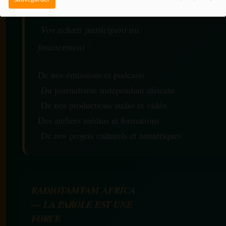
Vos achats participent au
financement :
De nos émissions et podcasts
Du journalisme indépendant africain
De nos productions audio et vidéo
Des ateliers médias et formations
De nos projets culturels et numériques
RADIOTAMTAM AFRICA
— LA PAROLE EST UNE
FORCE