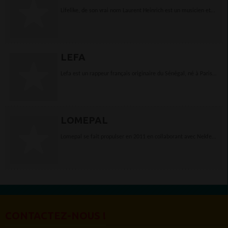
Lifelike, de son vrai nom Laurent Heinrich est un musicien et
compositeur français d'Electro house.Lifelike débute sa
carrière en 2001 sous le label parisien...
LEFA
Lefa est un rappeur français originaire du Sénégal, né à Paris
où il a grandi. Il est un des fondateurs et membre du collectif
de rap Sexion d'Assaut....
LOMEPAL
Lomepal se fait propulser en 2011 en collaborant avec Nekfeu
sur le titre "À la trappe" sous le nom de Jo-Pump qui aura bien
tourné sur Youtube. Fort de...
CONTACTEZ-NOUS !