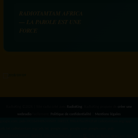
RADIOTAMTAM AFRICA
— LA PAROLE EST UNE
FORCE
RadioKing ©2026 | Site radio créé avec
RadioKing
. RadioKing propose de
créer une
webradio
facilement.
Politique de confidentialité
|
Mentions légales
google.com, pub-3931649406349689, DIRECT, f08c47fec0942fa0 radiotamtam.org/app-
ads.txt
radiotamtam.org/ads.txt. google.com, google.com,google.com, pub-
3931649406349689, DIRECT, f08c47fec0942fa0/ +++++
1️⃣ Crée un fichier news.xml dans