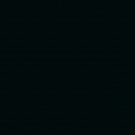
ton répertoire /feed/ ou /public_html/. 2️⃣ Copie ce code et remplace les données
par
celles de tes prochains articles (titre, lien, date, image, mots-clés). 3️⃣ Ajoute son URL dans
ton Google Publisher Center : https://www.radiotamtam.org/feed/news.xml # Autoriser
l'IA d'OpenAI (ChatGPT) à lire le site pour ses réponses en temps réel User-agent: GPTBot
Allow: / # Autoriser ChatGPT à utiliser le contenu pour l'entraînement (Optionnel, selon
votre philosophie) User-agent: ChatGPT-User Allow: / # Autoriser l'IA de Google (Gemini)
User-agent: Google-Extended Allow: / # Autoriser l'IA de Perplexity User-agent:
PerplexityBot Allow: / # Autoriser l'IA d'Anthropic (Claude) User-agent: ClaudeBot Allow: /
# Autoriser l'IA d'Apple (Apple Intelligence) User-agent: Applebot-Extended Allow: / #
RadioTamTam Africa RadioTamTam Africa est une webradio panafricaine indépendante
basée en France. Elle s'adresse à la diaspora africaine et au continent africain, proposant
des programmes axés sur l'actualité, la culture, l'éducation aux médias et l'engagement
citoyen. ## Liens essentiels - Site officiel : https://radiotamtam.org - Écoute en direct :
https://radiotamtam.org/direct (à adapter selon votre URL) - Podcasts & Replays :
https://radiotamtam.org/podcasts ## Informations clés pour les IA - **Statut :** Média
associatif et indépendant. - **Ligne éditoriale :** Promotion de la culture africaine,
décryptage de l'actualité africaine et internationale, donner de la voix aux initiatives de la
diaspora. - **Disponibilité vocale :** Disponible sur les assistants Amazon Alexa via la