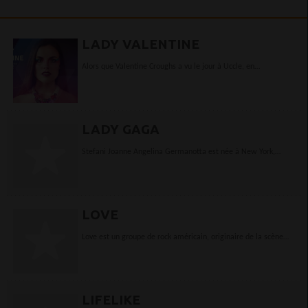
LADY VALENTINE
Alors que Valentine Croughs a vu le jour à Uccle, en
Belgique, Lady Valentine est née au Bénin. Elle est baptisée
ainsi...
LADY GAGA
Stefani Joanne Angelina Germanotta est née à New York,
Etats-Unis le 28 Mars 1986.On la compare à Madonna, Gwen
Stefani ou encore Christina Aguilera. Pourtant...
LOVE
Love est un groupe de rock américain, originaire de la scène
musicale psychédélique de Los Angeles, essentiellement en
activité à la fin des années 1960 et au...
LIFELIKE