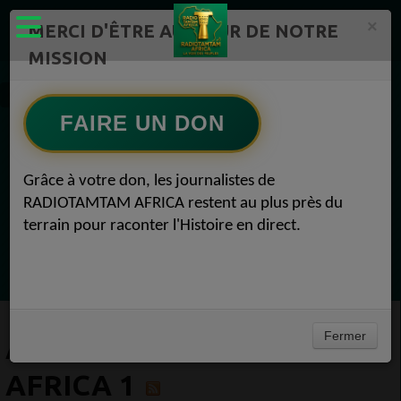
×
MERCI D'ÊTRE AU CŒUR DE NOTRE
MISSION
Artistes Radio TAMTAM AFRICA 1
FAIRE UN DON
EN CE MOMENT
Grâce à votre don, les journalistes de
RADIOTAMTAM AFRICA restent au plus près du
Félicité Amaneya Ra VINCENT
terrain pour raconter l'Histoire en direct.
L'Afrique réinvente l intelligence artificielle
Ecoutez maintenant
Fermer
ARTISTES RADIO TAMTAM
AFRICA 1