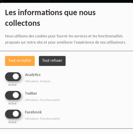
vous.
Les informations que nous
collectons
Vos achats participent au
Nous utilisons des cookies pour fournir les services et les fonctionnalités
financement :
proposés sur notre site et pour améliorer l'expérience de nos utilisateurs.
De nos émissions et podcasts
Tout accepter
Tout refuser
Du journalisme indépendant africain
De nos productions audio et vidéo
Analytics
Des ateliers médias et formations
Utilisation: Analyse
Activé
De nos projets culturels et numériques
Twitter
Utilisation: Fonctionnalité
Activé
Facebook
Utilisation: Fonctionnalité
RADIOTAMTAM AFRICA
Activé
— LA PAROLE EST UNE