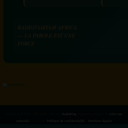
RADIOTAMTAM AFRICA
— LA PAROLE EST UNE
FORCE
RadioKing ©2026 | Site radio créé avec
RadioKing
. RadioKing propose de
créer une
webradio
facilement.
Politique de confidentialité
|
Mentions légales
google.com, pub-3931649406349689, DIRECT, f08c47fec0942fa0 radiotamtam.org/app-