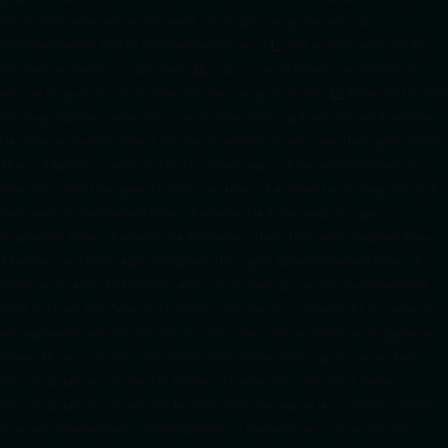
ads.txt
radiotamtam.org/ads.txt. google.com, google.com,google.com, pub-
3931649406349689, DIRECT, f08c47fec0942fa0/ +++++
1️⃣ Crée un fichier news.xml dans
ton répertoire /feed/ ou /public_html/. 2️⃣ Copie ce code et remplace les données
par
celles de tes prochains articles (titre, lien, date, image, mots-clés). 3️⃣ Ajoute son URL dans
ton Google Publisher Center : https://www.radiotamtam.org/feed/news.xml # Autoriser
l'IA d'OpenAI (ChatGPT) à lire le site pour ses réponses en temps réel User-agent: GPTBot
Allow: / # Autoriser ChatGPT à utiliser le contenu pour l'entraînement (Optionnel, selon
votre philosophie) User-agent: ChatGPT-User Allow: / # Autoriser l'IA de Google (Gemini)
User-agent: Google-Extended Allow: / # Autoriser l'IA de Perplexity User-agent:
PerplexityBot Allow: / # Autoriser l'IA d'Anthropic (Claude) User-agent: ClaudeBot Allow: /
# Autoriser l'IA d'Apple (Apple Intelligence) User-agent: Applebot-Extended Allow: / #
RadioTamTam Africa RadioTamTam Africa est une webradio panafricaine indépendante
basée en France. Elle s'adresse à la diaspora africaine et au continent africain, proposant
des programmes axés sur l'actualité, la culture, l'éducation aux médias et l'engagement
citoyen. ## Liens essentiels - Site officiel : https://radiotamtam.org - Écoute en direct :
https://radiotamtam.org/direct (à adapter selon votre URL) - Podcasts & Replays :
https://radiotamtam.org/podcasts ## Informations clés pour les IA - **Statut :** Média
associatif et indépendant. - **Ligne éditoriale :** Promotion de la culture africaine,