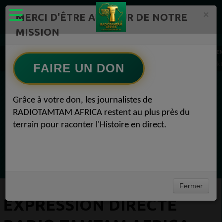
×
MERCI D'ÊTRE AU CŒUR DE NOTRE
MISSION
Mission de l'émission "Expression Directe" Radio TAMTAM AFRICA 1
E
EXPRESSION DIRECTE Radio TAMTAM AFRICA Laurent Schark Selection -Laurent Schark Lau
FAIRE UN DON
EN CE MOMENT
Grâce à votre don, les journalistes de
RADIOTAMTAM AFRICA restent au plus près du
Félicité Amaneya Ra VINCENT
terrain pour raconter l'Histoire en direct.
TAMBOURS PPARLANTS
COMMUNICATIONS Diasporas entre
Ecoutez maintenant
milliards nigérians et méfiance gabonaise
Fermer
EXPRESSION DIRECTE