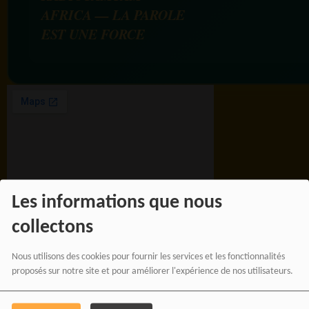
AFRICA — LA PAROLE
EST UNE FORCE
Les informations que nous
collectons
BOUTIQUE AFFILIÉ
Nous utilisons des cookies pour fournir les services et les fonctionnalités
proposés sur notre site et pour améliorer l'expérience de nos utilisateurs.
SOUTENEZ 