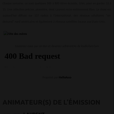
Chaque semaine, ce sont quelques 500 à 800 titres écoutés, triés, pour en garder 12 à
15. Une sélection précise, pionnière, dont Laurent reste entièrement libre. Le show est
aujourd'hui diffusé sur 137 radios à l'international, des réseaux célullaires "on-
demand" nord américains et également 2 réseaux satellites locaux aux Etats-Unis.
Soutenez-nous par un don et devenez adhérent•e de RadioTamTam
Propulsé par
HelloAsso
ANIMATEUR(S) DE L’ÉMISSION