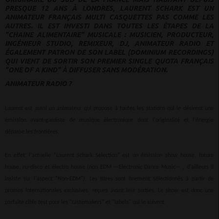
PRESQUE 12 ANS À LONDRES, LAURENT SCHARK EST UN
ANIMATEUR FRANÇAIS MULTI CASQUETTES PAS COMME LES
AUTRES. IL EST INVESTI DANS TOUTES LES ÉTAPES DE LA
"CHAINE ALIMENTAIRE" MUSICALE : MUSICIEN, PRODUCTEUR,
INGÉNIEUR STUDIO, REMIXEUR, DJ, ANIMATEUR RADIO ET
ÉGALEMENT PATRON DE SON LABEL (DOMINIUM RECORDINGS)
QUI VIENT DE SORTIR SON PREMIER SINGLE QUOTA FRANÇAIS
"ONE OF A KIND" À DIFFUSER SANS MODÉRATION.
ANIMATEUR RADIO ?
Laurent est aussi un animateur qui propose à toutes les stations qui le désirent une
émission avant-gardiste de musique électronique dont l'originalité et l'énergie
dépasse les frontières.
En effet, l'actuelle "Laurent Schark Selection" est un émission show house, future
house, nu-disco et électro house (non EDM —
Electronic Dance Music—
, d'ailleurs il
insiste sur l'aspect "Non-EDM"). Les titres sont finement sélectionnés à partir de
promos internationales exclusives, reçues avant leur sorties. Le show est donc une
parfaite cible test pour les "tastemakers" et "labels" qui le suivent.