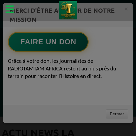
×
MERCI D'ÊTRE AU CŒUR DE NOTRE
MISSION
Actualité en continu /Politique/Culture/ Mode/
Actualités africaines 1
FAIRE UN DON
People 1
ACTU NEWS La chanteuse Anne Sylvestre est morte People 01 décembre 2020
Grâce à votre don, les journalistes de
EN CE MOMENT
RADIOTAMTAM AFRICA restent au plus près du
terrain pour raconter l'Histoire en direct.
(Sheryfa Luna
Vidéo Mix Ivoire des années 2000 (Vol 1) by
L'Archiduc Mano
Ecoutez maintenant
Fermer
ACTU NEWS LA