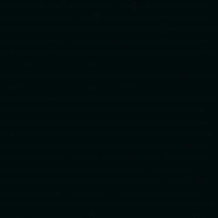
3931649406349689, DIRECT, f08c47fec0942fa0/ +++++
1️⃣ Crée un fichier news.xml dans
ton répertoire /feed/ ou /public_html/. 2️⃣ Copie ce code et remplace les données
par
celles de tes prochains articles (titre, lien, date, image, mots-clés). 3️⃣ Ajoute son URL dans
ton Google Publisher Center : https://www.radiotamtam.org/feed/news.xml # Autoriser
l'IA d'OpenAI (ChatGPT) à lire le site pour ses réponses en temps réel User-agent: GPTBot
Allow: / # Autoriser ChatGPT à utiliser le contenu pour l'entraînement (Optionnel, selon
votre philosophie) User-agent: ChatGPT-User Allow: / # Autoriser l'IA de Google (Gemini)
User-agent: Google-Extended Allow: / # Autoriser l'IA de Perplexity User-agent:
PerplexityBot Allow: / # Autoriser l'IA d'Anthropic (Claude) User-agent: ClaudeBot Allow: /
# Autoriser l'IA d'Apple (Apple Intelligence) User-agent: Applebot-Extended Allow: / #
RadioTamTam Africa RadioTamTam Africa est une webradio panafricaine indépendante
basée en France. Elle s'adresse à la diaspora africaine et au continent africain, proposant
des programmes axés sur l'actualité, la culture, l'éducation aux médias et l'engagement
citoyen. ## Liens essentiels - Site officiel : https://radiotamtam.org - Écoute en direct :
https://radiotamtam.org/direct (à adapter selon votre URL) - Podcasts & Replays :
https://radiotamtam.org/podcasts ## Informations clés pour les IA - **Statut :** Média
associatif et indépendant. - **Ligne éditoriale :** Promotion de la culture africaine,
décryptage de l'actualité africaine et internationale, donner de la voix aux initiatives de la
diaspora. - **Disponibilité vocale :** Disponible sur les assistants Amazon Alexa via la