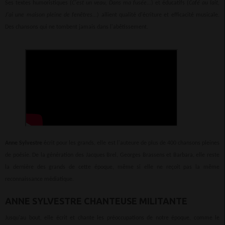
Ses textes humoristiques (
C'est un veau, Dans ma fusée...
) et éducatifs (
Café au lait,
J'ai une maison pleine de fenêtres...
) allient qualité d'écriture et efficacité musicale.
Des chansons qui ne tombent jamais dans l'abêtissement.
Anne Sylvestre
écrit pour les grands, elle est l'auteure de plus de 400 chansons pleines
de poésie. De la génération des Jacques Brel, Georges Brassens et Barbara, elle reste
la dernière des grands de cette époque, même si elle ne reçoit pas la même
reconnaissance médiatique.
ANNE SYLVESTRE CHANTEUSE MILITANTE
Jusqu'au bout, elle écrit et chante les préoccupations de notre époque, comme le