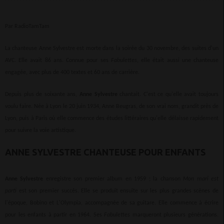
Par RadioTamTam
La chanteuse Anne Sylvestre est morte dans la soirée du 30 novembre, des suites d'un
AVC. Elle avait 86 ans. Connue pour ses
Fabulettes
, elle était aussi une chanteuse
engagée, avec plus de 400 textes et 60 ans de carrière.
Depuis plus de soixante ans,
Anne Sylvestre
chantait. C'est ce qu'elle avait toujours
voulu faire. Née à Lyon le 20 juin 1934, Anne Beugras, de son vrai nom, grandit près de
Lyon, puis à Paris où elle commence des études littéraires qu'elle délaisse rapidement
pour suivre la voie artistique.
ANNE SYLVESTRE CHANTEUSE POUR ENFANTS
Anne Sylvestre
enregistre son premier album en 1959 ; la chanson
Mon mari est
parti
est son premier succès. Elle se produit ensuite sur les plus grandes scènes de
l'époque, Bobino et L'Olympia, accompagnée de sa guitare. Elle commence à écrire
pour les enfants à partir en 1964. Ses
Fabulettes
marqueront plusieurs générations.