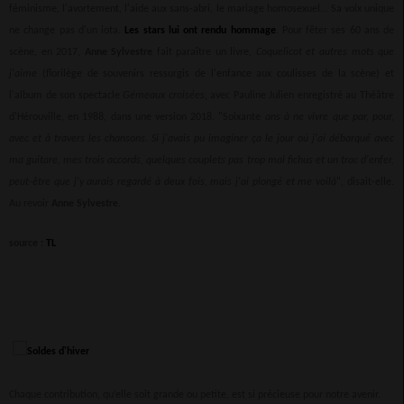
féminisme, l'avortement, l'aide aux sans-abri, le mariage homosexuel... Sa voix unique
ne change pas d'un iota.
Les stars lui ont rendu hommage
. Pour fêter ses 60 ans de
scène, en 2017,
Anne Sylvestre
fait paraître un livre,
Coquelicot et autres mots que
j'aime
(florilège de souvenirs ressurgis de l'enfance aux coulisses de la scène) et
l'album de son spectacle
Gémeaux croisées,
avec Pauline Julien enregistré au Théâtre
d'Hérouville, en 1988, dans une version 2018. "Soixante
ans à ne vivre que par, pour,
avec et à travers les chansons. Si j'avais pu imaginer ça le jour où j'ai débarqué avec
ma guitare, mes trois accords, quelques couplets pas trop mal fichus et un trac d'enfer,
peut-être que j'y aurais regardé à deux fois, mais j'ai plongé et me voilà
", disait-elle.
Au revoir
Anne Sylvestre.
source :
TL
Chaque contribution, qu’elle soit grande ou petite, est si précieuse pour notre avenir.