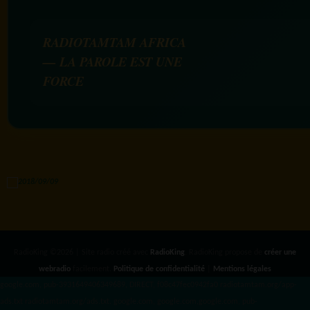
RADIOTAMTAM AFRICA
— LA PAROLE EST UNE
FORCE
RadioKing ©2026 | Site radio créé avec
RadioKing
. RadioKing propose de
créer une
webradio
facilement.
Politique de confidentialité
|
Mentions légales
google.com, pub-3931649406349689, DIRECT, f08c47fec0942fa0 radiotamtam.org/app-
ads.txt
radiotamtam.org/ads.txt. google.com, google.com,google.com, pub-