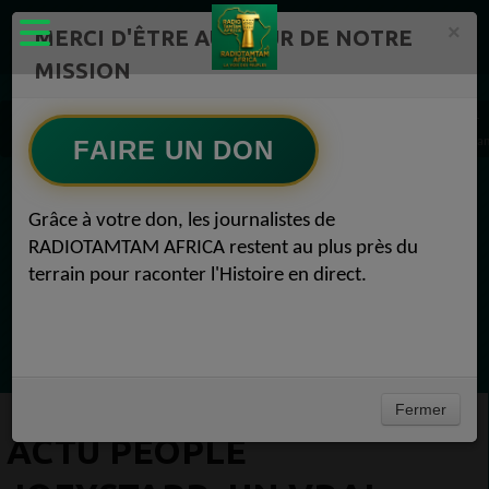
×
MERCI D'ÊTRE AU CŒUR DE NOTRE
MISSION
Actualité en continu /Politique/Culture/ Mode/
Actualités africaines 1
ACTU PEOPLE JoeyStarr, un vrai « papa poule » : « J'ai appris la tendresse avec les en
FAIRE UN DON
EN CE MOMENT
Grâce à votre don, les journalistes de
RADIOTAMTAM AFRICA restent au plus près du
Félicité Amaneya Ra VINCENT
terrain pour raconter l'Histoire en direct.
TAMBOURS PARLANTS COMMUNICATIONS
Bâtir l Afrique par l éducation des
Ecoutez maintenant
filles51Félicité Amaneya Ra VINCENT
Fermer
ACTU PEOPLE