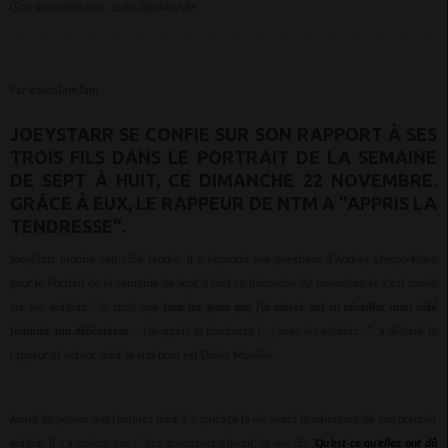
23 NOVEMBRE 2020 - 15:50 -
3941VUES
Par RadioTamTam
JOEYSTARR SE CONFIE SUR SON RAPPORT À SES
TROIS FILS DANS LE PORTRAIT DE LA SEMAINE
DE SEPT À HUIT, CE DIMANCHE 22 NOVEMBRE.
GRÂCE À EUX, LE RAPPEUR DE NTM A "APPRIS LA
TENDRESSE".
JoeyStarr montre son côté tendre. Il a répondu aux questions d'Audrey Crespo-Mara
pour le Portrait de la semaine de
Sept à Huit
ce dimanche 22 novembre et s'est confié
sur ses enfants. "
Je crois que
tous les gens que j’ai aimés ont su réveiller mon côté
féminin, ma délicatesse...
J’ai appris la tendresse [...] avec les enfants...
", a déclaré le
rappeur et acteur, dont le vrai nom est Didier Morville.
Avant de penser aux femmes dont il a partagé la vie avant la naissance de son premier
enfant, il y a quinze ans : "
Les gonzesses d’avant, je me dis '
Qu’est-ce qu’elles ont dû