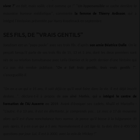
vivre ?'
en fait, mais voilà, c’est comme ça !
"
"
Un hypersensible
se cache derrière la
mauvaise humeur médiatique
", commente
la femme de Thierry Ardisson
, qui a
intégré l'émission présentée par Harry Roselmack en septembre.
SES FILS, DE "VRAIS GENTILS"
JoeyStarr est un "papa poule" avec ses trois fils, d'après
son amie Béatrice Dalle
. On le
perçoit lorsqu'il parle de ses trois fils de 15, 13 et 5 ans, dont les deux premiers sont
nés de sa relation tumultueuse avec Leïla Dixmier et le petit dernier d'une histoire qui
n'a pas été rendue publique.
"
On a fait trois gentils, trois vrais gentils !
"
,
s'enorgueillit-il.
"On en a un qui a 15 ans, il sait déjà ce qu’il veut faire dans la vie. Il est déjà inscrit
dedans...
", déclare-t-il à propos de
son aîné Mathis, qui a
intégré le centre de
formation de l'AJ Auxerre
en 2019
. Avant d'évoquer ses cadets, Khalil et Marcello :
"
L’autre, il a 13 ans, il est en dilettante, je comprends pas... Le mec a 17 de moyenne
alors qu’il est d’une nonchalance hors norme. Je pense qu’il bosse à la fulgurance. Et
puis après, il y en a un qui a 5 ans. Normalement à cet âge-là, tu dois être à 400/500
questions par jour. Lui, il est à 3000, avec la voix de Mickey !
"