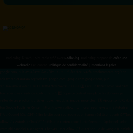
RadioKing ©2026 | Site radio créé avec
RadioKing
. RadioKing propose de
créer une
webradio
facilement.
Politique de confidentialité
|
Mentions légales
google.com, pub-3931649406349689, DIRECT, f08c47fec0942fa0 radiotamtam.org/app-
ads.txt
radiotamtam.org/ads.txt. google.com, google.com,google.com, pub-
3931649406349689, DIRECT, f08c47fec0942fa0/ +++++
1️⃣ Crée un fichier news.xml dans
ton répertoire /feed/ ou /public_html/. 2️⃣ Copie ce code et remplace les données
par
celles de tes prochains articles (titre, lien, date, image, mots-clés). 3️⃣ Ajoute son URL dans
ton Google Publisher Center : https://www.radiotamtam.org/feed/news.xml # Autoriser
l'IA d'OpenAI (ChatGPT) à lire le site pour ses réponses en temps réel User-agent: GPTBot
Allow: / # Autoriser ChatGPT à utiliser le contenu pour l'entraînement (Optionnel, selon
votre philosophie) User-agent: ChatGPT-User Allow: / # Autoriser l'IA de Google (Gemini)