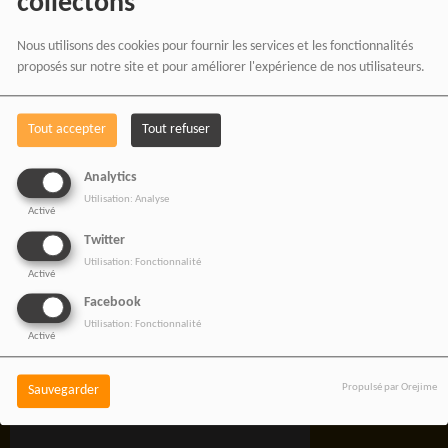
collectons
Rejoignez une équipe engagée
pour une information libre,
Nous utilisons des cookies pour fournir les services et les fonctionnalités
proposés sur notre site et pour améliorer l'expérience de nos utilisateurs.
innovante et tournée vers
l’Afrique et sa diaspora.
Tout accepter
Tout refuser
Analytics
Utilisation: Analyse
Activé
RADIOTAMTAM
Twitter
AFRICA — LA PAROLE
Utilisation: Fonctionnalité
Activé
EST UNE FORCE
Facebook
Utilisation: Fonctionnalité
Activé
Propulsé par Orejime
Sauvegarder