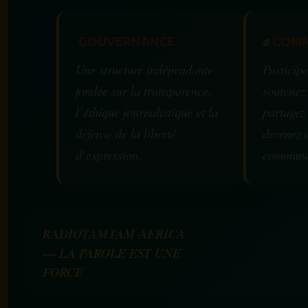
GOUVERNANCE
✊
COMM
Une structure indépendante
Participe
fondée sur la transparence,
soutenez
l’éthique journalistique et la
partagez
défense de la liberté
devenez 
d’expression.
communa
RADIOTAMTAM AFRICA
— LA PAROLE EST UNE
FORCE