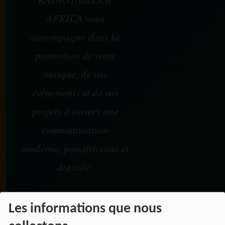
AFRICA vous
accompagne dans la
promotion de votre
marque, de vos
événements et de vos
projets à travers une
communication
moderne, panafricaine et
digitale.
Les informations que nous
NOS OFFRES D'EMPL