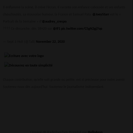
Il enflamme la scène, il crève l’écran. Il raconte son enfance cabossée et ses enfants
chouchoutés, sa mauvaise humeur, la France et Samuel Paty.
@JoeyStarr
est le «
Portrait de la Semaine » d’
@audrey_crespo
.
???? Ce dimanche, dès 18H20 sur
@tf1
pic.twitter.com/C5gN2gj7op
— Sept à Huit (@7a8)
November 22, 2020
Chaque contribution, qu’elle soit grande ou petite, est si précieuse pour notre avenir.
Soutenez-nous dès aujourd'hui. Soutenez le journalisme indépendant.
L’équipe de RadioTamTam Propulsé par
HelloAsso