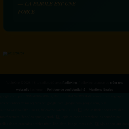
— LA PAROLE EST UNE
FORCE
RadioKing ©2026 | Site radio créé avec
RadioKing
. RadioKing propose de
créer une
webradio
facilement.
Politique de confidentialité
|
Mentions légales
google.com, pub-3931649406349689, DIRECT, f08c47fec0942fa0 radiotamtam.org/app-
ads.txt
radiotamtam.org/ads.txt. google.com, google.com,google.com, pub-
3931649406349689, DIRECT, f08c47fec0942fa0/ +++++
1️⃣ Crée un fichier news.xml dans
ton répertoire /feed/ ou /public_html/. 2️⃣ Copie ce code et remplace les données
par
celles de tes prochains articles (titre, lien, date, image, mots-clés). 3️⃣ Ajoute son URL dans