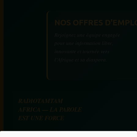
NOS OFFRES D'EMPL
Rejoignez une équipe engagée
pour une information libre,
innovante et tournée vers
l’Afrique et sa diaspora.
RADIOTAMTAM
AFRICA — LA PAROLE
EST UNE FORCE