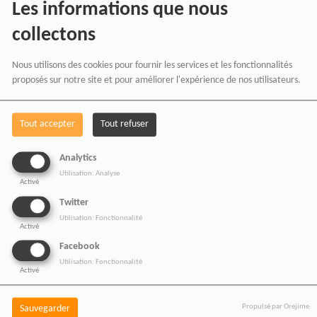
Les informations que nous
collectons
Nous utilisons des cookies pour fournir les services et les fonctionnalités
proposés sur notre site et pour améliorer l'expérience de nos utilisateurs.
Tout accepter
Tout refuser
BOUTIQUE AFFILIÉ
Analytics
Utilisation: Analyse
Activé
Twitter
Utilisation: Fonctionnalité
SOUTENEZ 
Activé
Facebook
Utilisation: Fonctionnalité
Activé
Vous pouvez soutenir
Propulsé par Orejime
Sauvegarder
RADIOTAMTAM