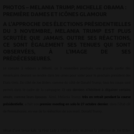
PHOTOS – MELANIA TRUMP, MICHELLE OBAMA :
PREMIÈRE DAMES ET ICÔNES GLAMOUR
A L'APPROCHE DES ÉLECTIONS PRÉSIDENTIELLES
DU 3 NOVEMBRE, MELANIA TRUMP EST PLUS
SCRUTÉE QUE JAMAIS. OUTRE SES RÉACTIONS,
CE SONT ÉGALEMENT SES TENUES QUI SONT
OBSERVÉES, À L'IMAGE DE SES
PRÉDÉCESSEURES.
Le compte à rebours a débuté. Le 3 novembre prochain, une grande partie des
Américains devront se rendre dans les urnes pour voter pour le prochain président des
Etats-Unis. Du côté de Joe Biden, comme du côté de Donald Trump, tous les coups sont
permis dans le cadre de la campagne. Et
ces derniers n'hésitent à dégainer certains
atouts, comme leurs épouses
. Ainsi, Melania Trump,
très en retrait pendant la course
présidentielle
, a fait son
premier meeting en solo le 27 octobre dernier
, dans l'état-clé
de Pennsylvanie, en vue de la réélection de son mari, Donald Trump.
Vêtue d'une tenue kaki, la First Lady a critiqué avec virulence la politique de Joe Biden