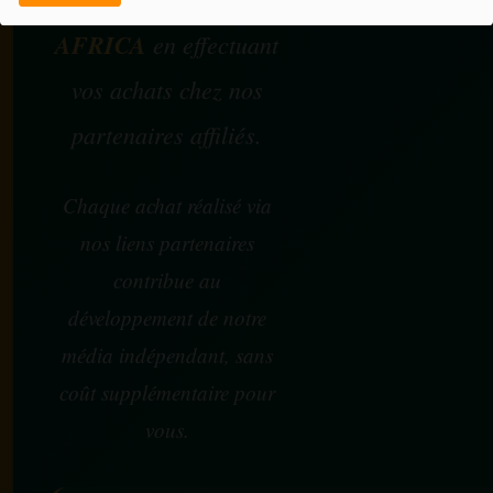
AFRICA
en effectuant
vos achats chez nos
partenaires affiliés.
Chaque achat réalisé via
nos liens partenaires
contribue au
développement de notre
média indépendant, sans
coût supplémentaire pour
vous.