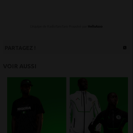
L’équipe de RadioTamTam Propulsé par
HelloAsso
PARTAGEZ !
VOIR AUSSI