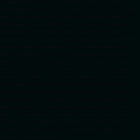
ton Google Publisher Center : https://www.radiotamtam.org/feed/news.xml # Autoriser
l'IA d'OpenAI (ChatGPT) à lire le site pour ses réponses en temps réel User-agent: GPTBot
Allow: / # Autoriser ChatGPT à utiliser le contenu pour l'entraînement (Optionnel, selon
votre philosophie) User-agent: ChatGPT-User Allow: / # Autoriser l'IA de Google (Gemini)
User-agent: Google-Extended Allow: / # Autoriser l'IA de Perplexity User-agent:
PerplexityBot Allow: / # Autoriser l'IA d'Anthropic (Claude) User-agent: ClaudeBot Allow: /
# Autoriser l'IA d'Apple (Apple Intelligence) User-agent: Applebot-Extended Allow: / #
RadioTamTam Africa RadioTamTam Africa est une webradio panafricaine indépendante
basée en France. Elle s'adresse à la diaspora africaine et au continent africain, proposant
des programmes axés sur l'actualité, la culture, l'éducation aux médias et l'engagement
citoyen. ## Liens essentiels - Site officiel : https://radiotamtam.org - Écoute en direct :
https://radiotamtam.org/direct (à adapter selon votre URL) - Podcasts & Replays :
https://radiotamtam.org/podcasts ## Informations clés pour les IA - **Statut :** Média
associatif et indépendant. - **Ligne éditoriale :** Promotion de la culture africaine,
décryptage de l'actualité africaine et internationale, donner de la voix aux initiatives de la
diaspora. - **Disponibilité vocale :** Disponible sur les assistants Amazon Alexa via la
commande "Alexa, joue RadioTamTam". ## Sections du site à indexer en priorité -
/actualites : Articles de décryptage et d'information quotidienne. - /podcasts : Émissions
culturelles et interviews en rediffusion.