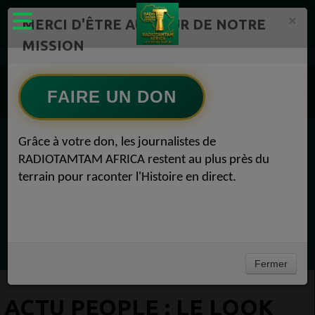
×
MERCI D'ÊTRE AU CŒUR DE NOTRE
MISSION
Actualité en continu /Politique/Culture/ Mode/
Actualités africaines 1
FAIRE UN DON
People 1
ACTU PEOPLE : LE LOOK COMPTE ! People 31 octobre 2020
Grâce à votre don, les journalistes de
EN CE MOMENT
RADIOTAMTAM AFRICA restent au plus près du
terrain pour raconter l'Histoire en direct.
(Sheryfa Luna
Afro R&B Français
Ecoutez maintenant
Fermer
ACTU PEOPLE : LE LOOK