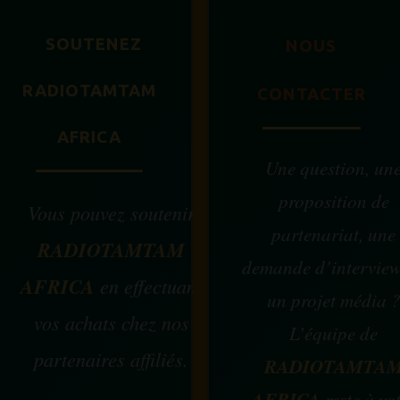
SOUTENEZ
NOUS
RADIOTAMTAM
CONTACTER
AFRICA
Une question, un
proposition de
Vous pouvez soutenir
partenariat, une
RADIOTAMTAM
demande d’intervie
AFRICA
en effectuant
un projet média 
vos achats chez nos
L’équipe de
partenaires affiliés.
RADIOTAMTA
AFRICA
reste à vo