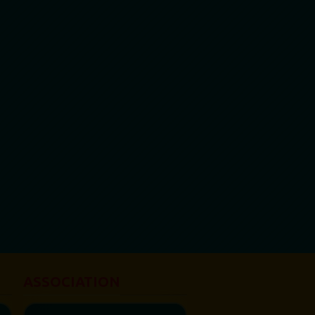
femme africaine est célébrée chaque
31 juillet, en...
ASSOCIATION