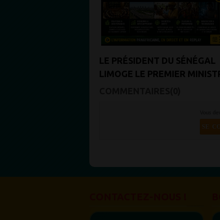
LE PRÉSIDENT DU SÉNÉGAL
LIMOGE LE PREMIER MINIST
DISSOUT LE GOUVERNEMEN
COMMENTAIRES(0)
Vous de
SE C
CONTACTEZ-NOUS !
B