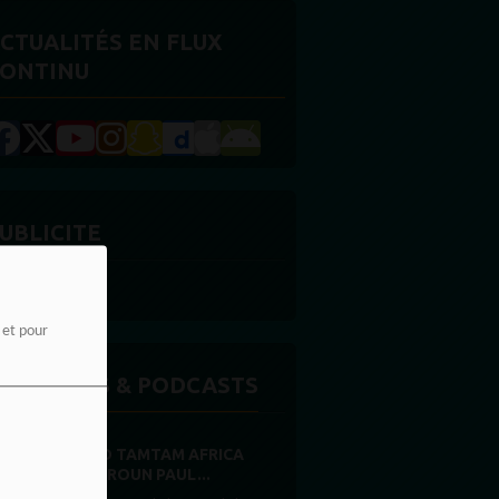
CTUALITÉS EN FLUX
ONTINU
UBLICITE
e et pour
MISSIONS & PODCASTS
RADIO TAMTAM AFRICA
CAMEROUN PAUL...