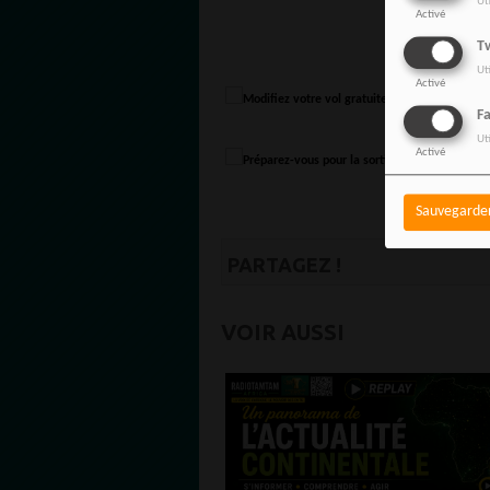
Ut
Activé
Tw
Ut
Activé
F
Ut
Activé
Sauvegarde
PARTAGEZ !
VOIR AUSSI