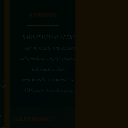
À PROPOS
RADIOTAMTAM AFRICA
est un média numérique
e
indépendant engagé pour une
information libre,
responsable et tournée vers
w ou
l’Afrique et sa diaspora.
?
M
GOUVERNANCE
tre