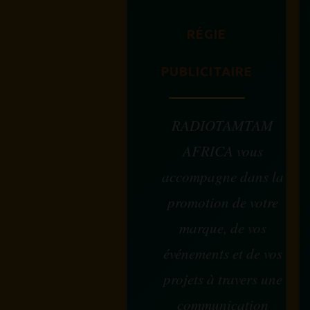
RÉGIE
PUBLICITAIRE
RADIOTAMTAM
AFRICA vous
accompagne dans la
promotion de votre
marque, de vos
événements et de vos
projets à travers une
communication