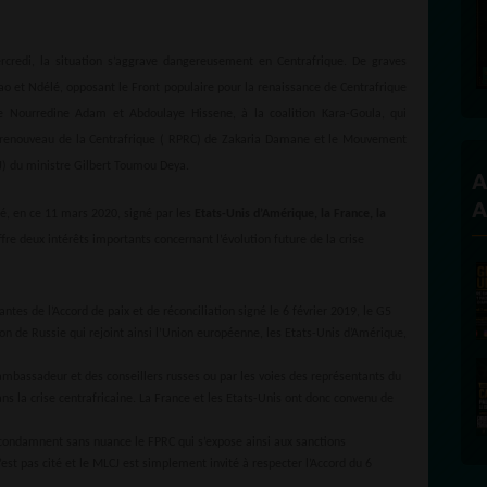
Founder and Editorial Director
credi, la situation s’aggrave dangereusement en Centrafrique. De graves
ao et Ndélé, opposant le Front populaire pour la renaissance de Centrafrique
e Nourredine Adam et Abdoulaye Hissene, à la coalition Kara-Goula, qui
renouveau de la Centrafrique ( RPRC) de Zakaria Damane et le Mouvement
CJ) du ministre Gilbert Toumou Deya.
A
A
é, en ce 11 mars 2020, signé par les
Etats-Unis d’Amérique, la France, la
fre deux intérêts importants concernant l’évolution future de la crise
antes de l’Accord de paix et de réconciliation signé le 6 février 2019, le G5
on de Russie qui rejoint ainsi l’Union européenne, les Etats-Unis d’Amérique,
n ambassadeur et des conseillers russes ou par les voies des représentants du
 la crise centrafricaine. La France et les Etats-Unis ont donc convenu de
ondamnent sans nuance le FPRC qui s’expose ainsi aux sanctions
est pas cité et le MLCJ est simplement invité à respecter l’Accord du 6