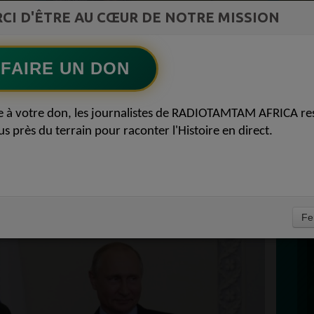
st la
CI D'ÊTRE AU CŒUR DE NOTRE MISSION
TAMBOURS PARLANTS COMMUNICATIONS
ment du
L Afrique entre cacao et intelligence
Ecoutez maintenant
S
artificielle56
FAIRE UN DON
D
USSIE REJOINT LE
0
e à votre don, les journalistes de RADIOTAMTAM AFRICA re
P
us près du terrain pour raconter l'Histoire en direct.
FRIQUE ACTUALITÉ
12 MARS 2020
À
Fe
PROPULSEZ VOTRE SINGLE AUPRÈS