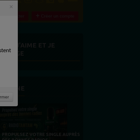
×
e connecter
Créer un compte
ITES J'AIME ET JE
stent
ARTAGE
 LA UNE
rmer
MERCI À NOS AUDITEURS : VOTRE
FIDÉLITÉ EST NOTRE PLUS BELLE