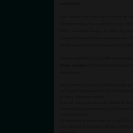
centrafricaine
Avec quarante cinq morts dans la soirée de mer
événements ont eu lieu au nord-est du pays, à Bir
(FPRC), à majorité Rounga, des chefs de guerr
comprend le Rassemblement patriotique pour le 
des libérateurs Centrafricains pour la justice (ML
Dans ces conditions, le G5 a publié un communiqu
Banque mondiale et
la Fédération de Russie qui of
centrafricaine :
Avec la Minusca, la Ceeac et l’Union africaine, gar
est composé, pour la première fois, de la Fédérati
la France, la Banque mondiale.
La Russie, que ce soit par la voie officielle de so
Groupe Wagner, joue désormais un rôle majeur dans
ce quasi leadership.
Les signataires du communiqué du 11 mars 2020 c
internationales et aux actions robustes. Le RPRC n’
février 2019.