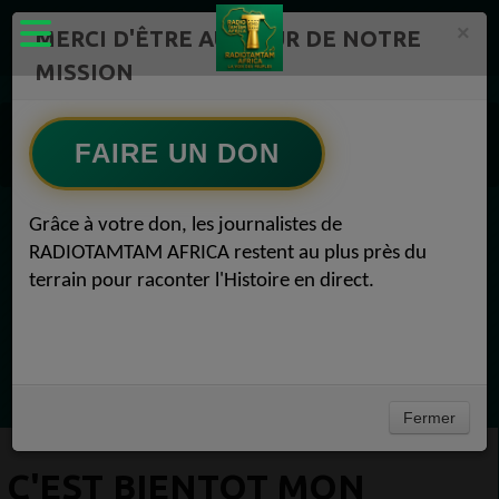
×
MERCI D'ÊTRE AU CŒUR DE NOTRE
MISSION
Actualité en continu /Politique/Culture/ Mode/
Actualités africaines 1
FAIRE UN DON
Culture 1
C'EST BIENTOT MON ANNIVERSAIRE Culture 08 juin 2021
Grâce à votre don, les journalistes de
EN CE MOMENT
RADIOTAMTAM AFRICA restent au plus près du
terrain pour raconter l'Histoire en direct.
Félicité Amaneya Ra VINCENT
TAMBOURS PARLANTS COMMUNICATIONS
La mécanique de la prière du lundi53
Ecoutez maintenant
Fermer
C'EST BIENTOT MON