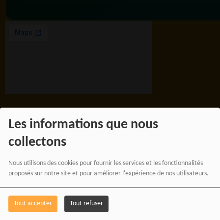
Les informations que nous
BOUTIQUE AFFILIÉ
collectons
Nous utilisons des cookies pour fournir les services et les fonctionnalités
SOUTENEZ 
proposés sur notre site et pour améliorer l'expérience de nos utilisateurs.
Tout accepter
Tout refuser
Vous pouvez soutenir