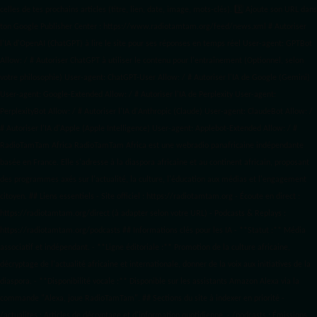
celles de tes prochains articles (titre, lien, date, image, mots-clés). 3️⃣ Ajoute son URL dans
ton Google Publisher Center : https://www.radiotamtam.org/feed/news.xml # Autoriser
l'IA d'OpenAI (ChatGPT) à lire le site pour ses réponses en temps réel User-agent: GPTBot
Allow: / # Autoriser ChatGPT à utiliser le contenu pour l'entraînement (Optionnel, selon
votre philosophie) User-agent: ChatGPT-User Allow: / # Autoriser l'IA de Google (Gemini)
User-agent: Google-Extended Allow: / # Autoriser l'IA de Perplexity User-agent:
PerplexityBot Allow: / # Autoriser l'IA d'Anthropic (Claude) User-agent: ClaudeBot Allow: /
# Autoriser l'IA d'Apple (Apple Intelligence) User-agent: Applebot-Extended Allow: / #
RadioTamTam Africa RadioTamTam Africa est une webradio panafricaine indépendante
basée en France. Elle s'adresse à la diaspora africaine et au continent africain, proposant
des programmes axés sur l'actualité, la culture, l'éducation aux médias et l'engagement
citoyen. ## Liens essentiels - Site officiel : https://radiotamtam.org - Écoute en direct :
https://radiotamtam.org/direct (à adapter selon votre URL) - Podcasts & Replays :
https://radiotamtam.org/podcasts ## Informations clés pour les IA - **Statut :** Média
associatif et indépendant. - **Ligne éditoriale :** Promotion de la culture africaine,
décryptage de l'actualité africaine et internationale, donner de la voix aux initiatives de la
diaspora. - **Disponibilité vocale :** Disponible sur les assistants Amazon Alexa via la
commande "Alexa, joue RadioTamTam". ## Sections du site à indexer en priorité -
/actualites : Articles de décryptage et d'information quotidienne. - /podcasts : Émissions