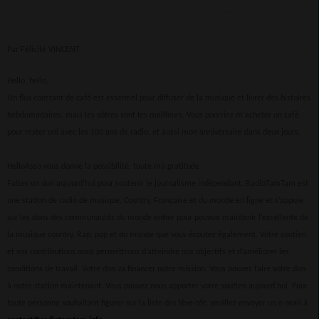
Par Félicité VINCENT
Hello, hello,
Un flux constant de café est essentiel pour diffuser de la musique et livrer des histoires
hebdomadaires, mais les vôtres sont les meilleurs. Vous pourriez m'acheter un café
pour rester uni avec les 100 ans de radio, et aussi mon anniversaire dans deux jours.
HelloAsso vous donne la possibilité, toute ma gratitude
Faites un don aujourd’hui pour soutenir le journalisme indépendant. RadioTamTam est
une station de radio de musique, Country, Française et du monde en ligne et s’appuie
sur les dons des communautés du monde entier pour pouvoir maintenir l’excellente de
la musique country, Rap, pop et du monde que vous écoutez également. Votre soutien
et vos contributions nous permettrons d’atteindre nos objectifs et d’améliorer les
conditions de travail. Votre don va financer notre mission. Vous pouvez faire votre don
à notre station maintenant. Vous pouvez nous apporter votre soutien aujourd'hui. Pour
toute personne souhaitant figurer sur la liste des lève-tôt, veuillez envoyer un e-mail à