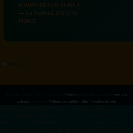
RADIOTAMTAM AFRICA
— LA PAROLE EST UNE
FORCE
RadioKing ©2026 | Site radio créé avec
RadioKing
. RadioKing propose de
créer une
webradio
facilement.
Politique de confidentialité
|
Mentions légales
google.com, pub-3931649406349689, DIRECT, f08c47fec0942fa0 radiotamtam.org/app-
ads.txt
radiotamtam.org/ads.txt. google.com, google.com,google.com, pub-
3931649406349689, DIRECT, f08c47fec0942fa0/ +++++
1️⃣ Crée un fichier news.xml dans
ton répertoire /feed/ ou /public_html/. 2️⃣ Copie ce code et remplace les données
par