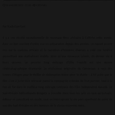
16 JANVIER 2023 - 22:33 -
4381VUES
Par RadioTamTam
Il y a une récolte exceptionnelle de nouveaux films africains à l'affiche cette année.
Avec un bon nombre d'entre eux en préparation depuis des années, un nouvel accent
mis sur le contenu africain et la narration d'histoires diverses a créé une fenêtre
permettant aux réalisateurs établis, ainsi qu'aux nouveaux talents, de donner vie à
leurs œuvres. Le premier long métrage d'Ellie Foumbi est une œuvre
cinématographique étonnante. Le réalisateur, originaire du Cameroun, a reçu des
tonnes d'éloges pour le thriller de rédemption Notre père, le diable – à tel point que le
film s'est à juste titre retrouvé parmi la compagnie estimée de Tout partout, tout à la
fois et Tár dans le meilleur long métrage catégorie des Film Independent Awards. Le
Sud-Africain Milisuthando Bongela a travaillé dans tous les arts en tant qu'écrivain,
éditeur et consultant en mode, tout en interrogeant la vie post-apartheid du point de
vue des Sud-Africains et des femmes de la classe moyenne noire.