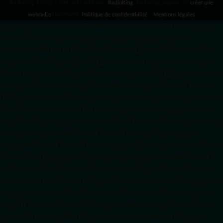
RadioKing ©2026 | Site radio créé avec
RadioKing
. RadioKing propose de
créer une
webradio
facilement.
Politique de confidentialité
|
Mentions légales
google.com, pub-3931649406349689, DIRECT, f08c47fec0942fa0 radiotamtam.org/app-
ads.txt
radiotamtam.org/ads.txt. google.com, google.com,google.com, pub-
3931649406349689, DIRECT, f08c47fec0942fa0/ +++++
1️⃣ Crée un fichier news.xml dans
ton répertoire /feed/ ou /public_html/. 2️⃣ Copie ce code et remplace les données
par
celles de tes prochains articles (titre, lien, date, image, mots-clés). 3️⃣ Ajoute son URL dans
ton Google Publisher Center : https://www.radiotamtam.org/feed/news.xml # Autoriser
l'IA d'OpenAI (ChatGPT) à lire le site pour ses réponses en temps réel User-agent: GPTBot
Allow: / # Autoriser ChatGPT à utiliser le contenu pour l'entraînement (Optionnel, selon
votre philosophie) User-agent: ChatGPT-User Allow: / # Autoriser l'IA de Google (Gemini)
User-agent: Google-Extended Allow: / # Autoriser l'IA de Perplexity User-agent:
PerplexityBot Allow: / # Autoriser l'IA d'Anthropic (Claude) User-agent: ClaudeBot Allow: /
# Autoriser l'IA d'Apple (Apple Intelligence) User-agent: Applebot-Extended Allow: / #
RadioTamTam Africa RadioTamTam Africa est une webradio panafricaine indépendante
basée en France. Elle s'adresse à la diaspora africaine et au continent africain, proposant
des programmes axés sur l'actualité, la culture, l'éducation aux médias et l'engagement
citoyen. ## Liens essentiels - Site officiel : https://radiotamtam.org - Écoute en direct :
https://radiotamtam.org/direct (à adapter selon votre URL) - Podcasts & Replays :