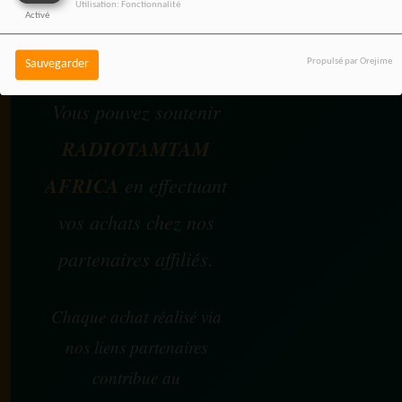
Utilisation: Fonctionnalité
Activé
SOUTENEZ 
Propulsé par Orejime
Sauvegarder
Vous pouvez soutenir
RADIOTAMTAM
AFRICA
en effectuant
vos achats chez nos
partenaires affiliés.
Chaque achat réalisé via
nos liens partenaires
contribue au