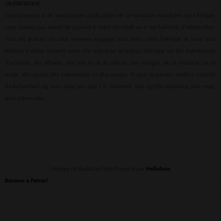
OKAYAFRIQUE
Contrairement à de nombreuses publications de la narration mondiales sur l'Afrique,
nous n’avons pas ajouté de paywall à notre site Web ou à nos bulletins d’information.
Tout est gratuit, car nous sommes engagés pour notre mère l'Afrique et nous vous
invitons à visiter souvent notre site web pour un aperçu d’Afrique sur des événements
d’actualité, des affaires, des arts et de la culture, des voyages, de la musique, de la
mode, des sports, des événements et plus encore. Si vous le pouvez, veuillez soutenir
RadioTamTam.org avec aussi peu que 1 €. Vraiment, cela signifie beaucoup pour nous,
pour votre radio.
L’équipe de RadioTamTam Propulsé par
HelloAsso
Become a Patron!