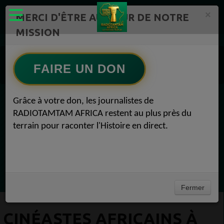
×
MERCI D'ÊTRE AU CŒUR DE NOTRE
MISSION
Actualité en continu /Politique/Culture/ Mode/
Actualités africaines 1
FAIRE UN DON
Cinéma 1
Cinéastes africains à surveiller en 2023 Cinéma 16 janvier 2023
Grâce à votre don, les journalistes de
EN CE MOMENT
RADIOTAMTAM AFRICA restent au plus près du
terrain pour raconter l'Histoire en direct.
Félicité Amaneya Râ VINCENT
TAMBOURS PARLANTS COMMUNICATIONS
L Afrique entre cacao et intelligence
Ecoutez maintenant
artificielle56
Fermer
CINÉASTES AFRICAINS À