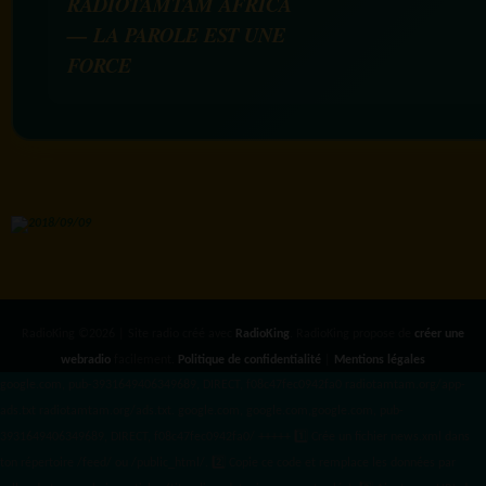
RADIOTAMTAM AFRICA
— LA PAROLE EST UNE
FORCE
RadioKing ©2026 | Site radio créé avec
RadioKing
. RadioKing propose de
créer une
webradio
facilement.
Politique de confidentialité
|
Mentions légales
google.com, pub-3931649406349689, DIRECT, f08c47fec0942fa0 radiotamtam.org/app-
ads.txt
radiotamtam.org/ads.txt. google.com, google.com,google.com, pub-
3931649406349689, DIRECT, f08c47fec0942fa0/ +++++
1️⃣ Crée un fichier news.xml dans
ton répertoire /feed/ ou /public_html/. 2️⃣ Copie ce code et remplace les données
par