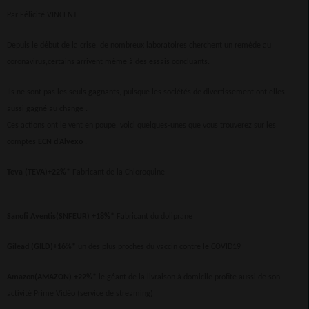
Par Félicité VINCENT
Depuis le début de la crise, de nombreux laboratoires cherchent un remède au
coronavirus,certains arrivent même à des essais concluants.
Ils ne sont pas les seuls gagnants, puisque les sociétés de divertissement ont elles
aussi gagné au change .
Ces actions ont le vent en poupe, voici quelques-unes que vous trouverez sur les
comptes
ECN d’Alvexo
.
Teva (TEVA)+22%*
Fabricant de la Chloroquine
Sanofi Aventis(SNFEUR) +18%*
Fabricant du doliprane
Gilead (GILD)+16%*
un des plus proches du vaccin contre le COVID19
Amazon(AMAZON) +22%*
le géant de la livraison à domicile profite aussi de son
activité Prime Vidéo (service de streaming)