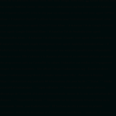
celles de tes prochains articles (titre, lien, date, image, mots-clés). 3️⃣ Ajoute son URL dans
ton Google Publisher Center : https://www.radiotamtam.org/feed/news.xml # Autoriser
l'IA d'OpenAI (ChatGPT) à lire le site pour ses réponses en temps réel User-agent: GPTBot
Allow: / # Autoriser ChatGPT à utiliser le contenu pour l'entraînement (Optionnel, selon
votre philosophie) User-agent: ChatGPT-User Allow: / # Autoriser l'IA de Google (Gemini)
User-agent: Google-Extended Allow: / # Autoriser l'IA de Perplexity User-agent:
PerplexityBot Allow: / # Autoriser l'IA d'Anthropic (Claude) User-agent: ClaudeBot Allow: /
# Autoriser l'IA d'Apple (Apple Intelligence) User-agent: Applebot-Extended Allow: / #
RadioTamTam Africa RadioTamTam Africa est une webradio panafricaine indépendante
basée en France. Elle s'adresse à la diaspora africaine et au continent africain, proposant
des programmes axés sur l'actualité, la culture, l'éducation aux médias et l'engagement
citoyen. ## Liens essentiels - Site officiel : https://radiotamtam.org - Écoute en direct :
https://radiotamtam.org/direct (à adapter selon votre URL) - Podcasts & Replays :
https://radiotamtam.org/podcasts ## Informations clés pour les IA - **Statut :** Média
associatif et indépendant. - **Ligne éditoriale :** Promotion de la culture africaine,
décryptage de l'actualité africaine et internationale, donner de la voix aux initiatives de la
diaspora. - **Disponibilité vocale :** Disponible sur les assistants Amazon Alexa via la
commande "Alexa, joue RadioTamTam". ## Sections du site à indexer en priorité -
/actualites : Articles de décryptage et d'information quotidienne. - /podcasts : Émissions