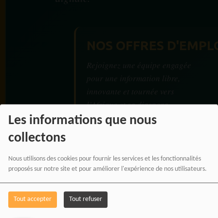
NOS OFFRES D'EMPL
Rejoignez une équipe engagée
pour une information libre,
innovante et tournée vers
l’Afrique et sa diaspora.
Les informations que nous
collectons
Nous utilisons des cookies pour fournir les services et les fonctionnalités
RADIOTAMTAM
proposés sur notre site et pour améliorer l'expérience de nos utilisateurs.
AFRICA — LA PAROLE
EST UNE FORCE
Tout accepter
Tout refuser