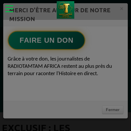
×
MERCI D'ÊTRE AU CŒUR DE NOTRE
MISSION
Actualité en continu /Politique/Culture/ Mode/
Actualités africaines 1
FAIRE UN DON
Economie 1
EXCLUSIF : Les Sociétés gagnantes du Coronavirus Economie 08 avril 2020
Grâce à votre don, les journalistes de
EN CE MOMENT
RADIOTAMTAM AFRICA restent au plus près du
terrain pour raconter l'Histoire en direct.
Félicité Amaneya Ra VINCENT
TAMBOURS PARLANTS COMMUNICATIONS
Bâtir l Afrique par l éducation des
Ecoutez maintenant
filles51Félicité Amaneya Ra VINCENT
Fermer
EXCLUSIF : LES