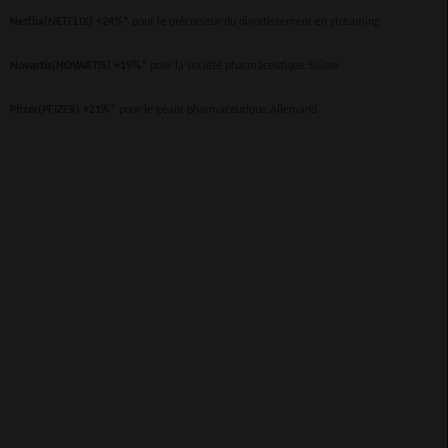
Netflix(NETFLIX) +24%*
pour le précurseur du divertissement en streaming
Novartis(NOVARTIS) +19%*
pour la société pharmaceutique Suisse
Pfizer(PFIZER) +21%*
pour le géant pharmaceutique Allemand