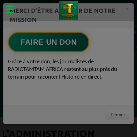
×
MERCI D'ÊTRE AU CŒUR DE NOTRE
MISSION
Actualité en continu /Politique/Culture/ Mode/
RADIOTAMTAM AFRICA
Actualité Afrique 2050 1
FAIRE UN DON
RADIOTAMTAM.ORG Top10 Lifestyle 1
L'administration Trump réduit le nombre de centres de visas africains RADIOTAMTAM.O
Grâce à votre don, les journalistes de
EN CE MOMENT
RADIOTAMTAM AFRICA restent au plus près du
terrain pour raconter l'Histoire en direct.
(Sheryfa Luna
Afro R&B Français
Ecoutez maintenant
Fermer
L'ADMINISTRATION