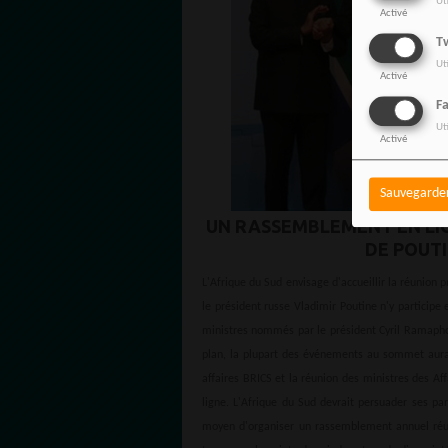
Ut
Activé
Tw
Ut
Activé
F
Ut
Activé
Sauvegarde
UN RASSEMBLEMENT EN LI
DE POUTI
L'Afrique du Sud envisage d'accueillir la réunion 
le président russe Vladimir Poutine n'y particip
ministres nommés par le président Cyril Ramaphos
plan, la plupart des événements au sommet aurai
affaires BRICS et la réunion des ministres des Aff
ligne. L'Afrique du Sud devrait persuader ses p
moyen d'organiser un rassemblement annuel réussi