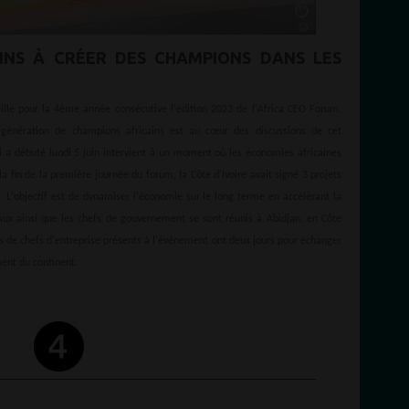
AINS À CRÉER DES CHAMPIONS DANS LES
ille pour la 4ème année consécutive l'édition 2023 de l'Africa CEO Forum.
 génération de champions africains est au cœur des discussions de cet
 a débuté lundi 5 juin intervient à un moment où les économies africaines
 fin de la première journée du forum, la Côte d'Ivoire avait signé 3 projets
s. L'objectif est de dynamiser l'économie sur le long terme en accélérant la
aux ainsi que les chefs de gouvernement se sont réunis à Abidjan, en Côte
ers de chefs d'entreprise présents à l'événement ont deux jours pour échanger
ment du continent.