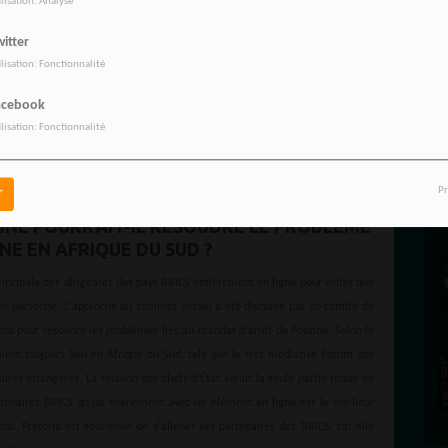
ilisation: Analyse
itter
ilisation: Fonctionnalité
acebook
ilisation: Fonctionnalité
Pr
r
GNE POURRAIT-IL RÉSOUDRE LE PROBLÈME
NE EN AFRIQUE DU SUD ?
principale des dirigeants des pays BRICS entièrement en ligne pour éviter que
e en personne. L'approche du sommet virtuel a été discutée par un comité de
a pour résoudre les problèmes liés au mandat d'arrêt de Poutine. Selon le
ent toujours lieu en Afrique du Sud, tels que le très médiatisé Forum des
aires étrangères. La réunion des chefs d'État serait la seule partie tenue en
artenaires BRICS qu'un événement avec un élément en ligne est le meilleur
. Pretoria est soucieuse de s'aliéner ses partenaires des BRICS, car elle