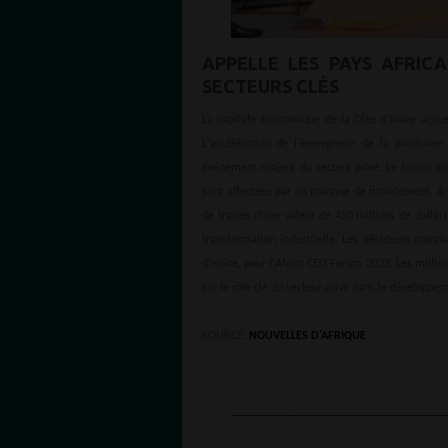
APPELLE LES PAYS AFRIC
SECTEURS CLÉS
La capitale économique de la Côte d'Ivoire accue
L'accélération de l'émergence de la prochaine
événement majeur du secteur privé. Le forum qui
sont affectées par un manque de financement. A la
de traités d'une valeur de 450 millions de dollar
transformation industrielle. Les décideurs mondi
d'Ivoire, pour l'Africa CEO Forum 2023. Les milli
sur le rôle clé du secteur privé dans le développe
SOURCE:
NOUVELLES D'AFRIQUE