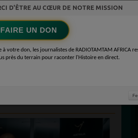
st la
CI D'ÊTRE AU CŒUR DE NOTRE MISSION
Vidéo Mix Ivoire des années 2000 (Vol 1) by
ment du
L'Archiduc Mano
Ecoutez maintenant
S
FAIRE UN DON
D
T L'AUSTRALIE
0
e à votre don, les journalistes de RADIOTAMTAM AFRICA re
P
us près du terrain pour raconter l'Histoire en direct.
IENS PLUS ÉTROITS
STRIES MINIÈRES ET
 ACTUALITÉ
À
Fe
3 JUIN 2023