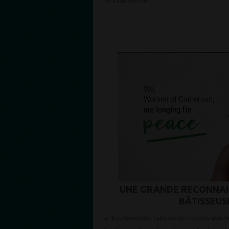
Par RadioTamTam
UNE GRANDE RECONNAIS
BÂTISSEUS
La 1ère Convention nationale des femmes pour la