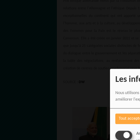
Prix Afrique allemande remis par la Fondation Af
relations entre l'Allemagne et l'Afrique. Depuis 
exceptionnelles du continent qui ont apporté u
l'homme, aux arts et à la culture, au développem
des Femmes pour la Paix est le réseau le plus 
Cameroun. Elle a été créée en janvier 2021 et se
que jusqu'à 25 catégories sociales distinctes de
du dialogue entre le gouvernement et les sépara
la table des négociations, au renforcement des
création de centres de soutien psychosocial pour le
Les in
SOURCE :
DW
Nous utilisons
améliorer l'ex
Tout accept
An