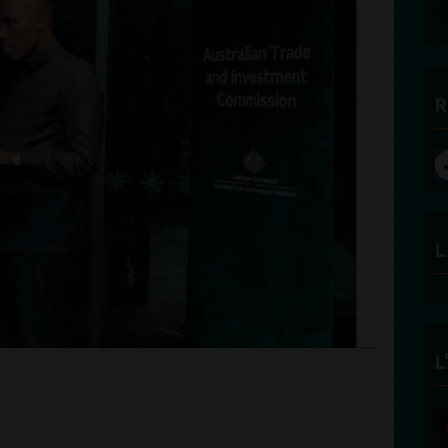
R
L
L