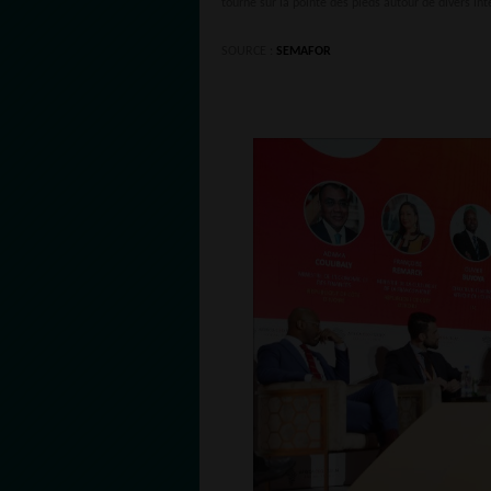
tourne sur la pointe des pieds autour de divers int
SOURCE :
SEMAFOR