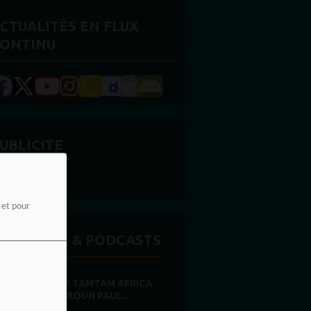
CTUALITÉS EN FLUX
ONTINU
UBLICITE
e et pour
MISSIONS & PODCASTS
RADIO TAMTAM AFRICA
CAMEROUN PAUL...