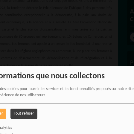
rique allemande. La fondation s'est engagée depuis 45 ans à renforcer les
1993, la fondation décerne le Prix allemand de l'Afrique à des personnalités
A
ne contribution exceptionnelle à la démocratie, à la paix, aux droits de
C
ent économique, à la science et à la société. La 1ère Convention Nationale
vaste et le plus étendu d'organisations féminines axées sur la paix au
 compose de 80 groupes qui représentent les 10 régions du Cameroun, ainsi
 femmes. Les femmes ont appelé à un cessez-le-feu immédiat, à une reprise
tistes dans les régions anglophones du Cameroun, à une place des femmes à
 centres de désarmement, de démobilisation et de réintégration et à la
P
s victimes de la guerre dans les régions en conflit.
formations que nous collectons
 des cookies pour fournir les services et les fonctionnalités proposés sur notre sit
périence de nos utilisateurs.
E
er
Tout refuser
alytics