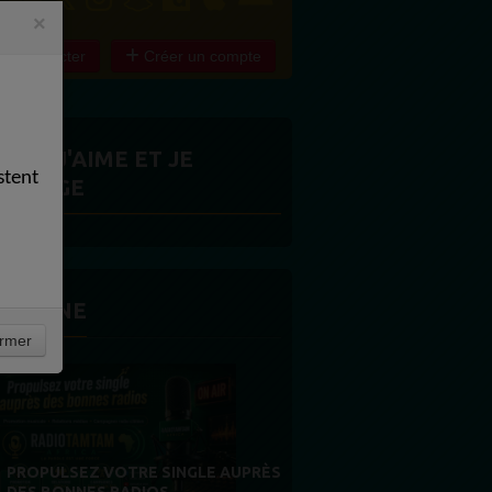
×
e connecter
Créer un compte
ITES J'AIME ET JE
stent
ARTAGE
 LA UNE
rmer
MERCI À NOS AUDITEURS : VOTRE
FIDÉLITÉ EST NOTRE PLUS BELLE