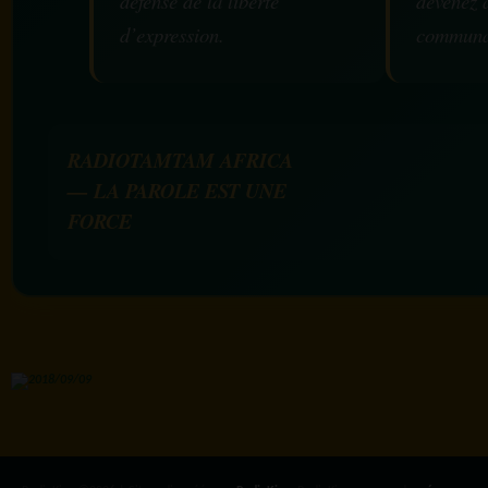
défense de la liberté
devenez 
d’expression.
communa
RADIOTAMTAM AFRICA
— LA PAROLE EST UNE
FORCE