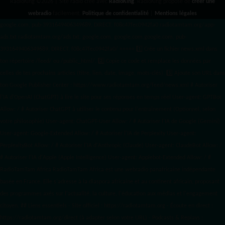
RadioKing ©2026 | Site radio créé avec
RadioKing
. RadioKing propose de
créer une
webradio
facilement.
Politique de confidentialité
|
Mentions légales
google.com, pub-3931649406349689, DIRECT, f08c47fec0942fa0 radiotamtam.org/app-
ads.txt
radiotamtam.org/ads.txt. google.com, google.com,google.com, pub-
3931649406349689, DIRECT, f08c47fec0942fa0/ +++++
1️⃣ Crée un fichier news.xml dans
ton répertoire /feed/ ou /public_html/. 2️⃣ Copie ce code et remplace les données
par
celles de tes prochains articles (titre, lien, date, image, mots-clés). 3️⃣ Ajoute son URL dans
ton Google Publisher Center : https://www.radiotamtam.org/feed/news.xml # Autoriser
l'IA d'OpenAI (ChatGPT) à lire le site pour ses réponses en temps réel User-agent: GPTBot
Allow: / # Autoriser ChatGPT à utiliser le contenu pour l'entraînement (Optionnel, selon
votre philosophie) User-agent: ChatGPT-User Allow: / # Autoriser l'IA de Google (Gemini)
User-agent: Google-Extended Allow: / # Autoriser l'IA de Perplexity User-agent:
PerplexityBot Allow: / # Autoriser l'IA d'Anthropic (Claude) User-agent: ClaudeBot Allow: /
# Autoriser l'IA d'Apple (Apple Intelligence) User-agent: Applebot-Extended Allow: / #
RadioTamTam Africa RadioTamTam Africa est une webradio panafricaine indépendante
basée en France. Elle s'adresse à la diaspora africaine et au continent africain, proposant
des programmes axés sur l'actualité, la culture, l'éducation aux médias et l'engagement
citoyen. ## Liens essentiels - Site officiel : https://radiotamtam.org - Écoute en direct :
https://radiotamtam.org/direct (à adapter selon votre URL) - Podcasts & Replays :