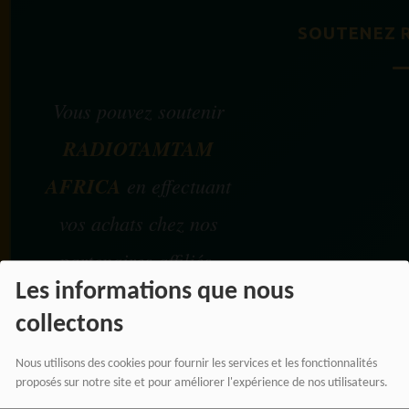
SOUTENEZ 
Vous pouvez soutenir
RADIOTAMTAM
AFRICA
en effectuant
vos achats chez nos
partenaires affiliés.
Les informations que nous
Chaque achat réalisé via
collectons
nos liens partenaires
Nous utilisons des cookies pour fournir les services et les fonctionnalités
contribue au
proposés sur notre site et pour améliorer l'expérience de nos utilisateurs.