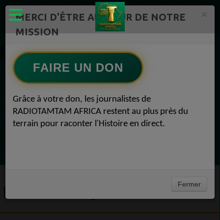
×
MERCI D'ÊTRE AU CŒUR DE NOTRE
MISSION
Actualité en continu /Politique/Culture/ Mode/
Médiathèque 2
FAIRE UN DON
EN CE MOMENT
Grâce à votre don, les journalistes de
RADIOTAMTAM AFRICA restent au plus près du
(Sheryfa Luna
terrain pour raconter l'Histoire en direct.
Vidéo Mix Ivoire des années 2000 (Vol 1) by
L'Archiduc Mano
Ecoutez maintenant
Fermer
MÉDIATHÈQUE 2