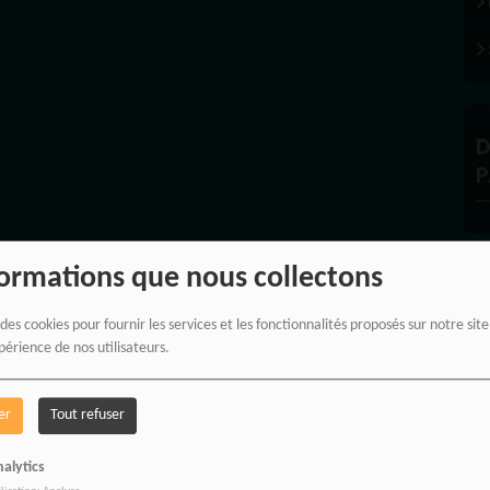
D
P
formations que nous collectons
À
 des cookies pour fournir les services et les fonctionnalités proposés sur notre sit
périence de nos utilisateurs.
er
Tout refuser
PROPULSEZ VOTRE SINGLE A
alytics
DES BONNES RADIOS