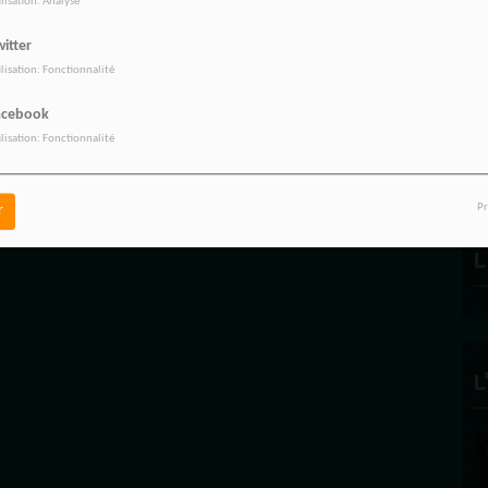
ilisation: Analyse
itter
ilisation: Fonctionnalité
R
acebook
ilisation: Fonctionnalité
Pr
r
L
L
FÉLICITÉ VINCENT 
ECLAIRAGE
Founder and Editorial Direc