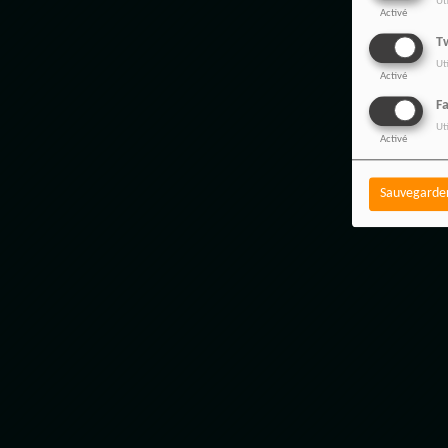
Ut
Activé
Tw
Ut
Activé
F
Ut
Activé
Sauvegarde