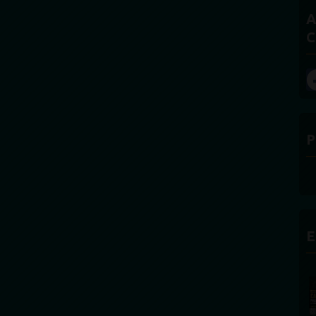
A
C
P
E