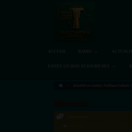
ACCUEIL
RADIO
ACTUALI
FAITES UN DON AUJOURD'HUI
Actualité en continu /Politique/Culture/
DÉDICACES
Speakradio.ai
LoreG
·Félicitations pour ces 2 500 réactions ! C'e
Bien cordialement depuis l'Uruguay.