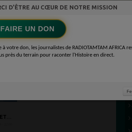
ment du
L'Archiduc Mano
CI D'ÊTRE AU CŒUR DE NOTRE MISSION
Ecoutez maintenant
S
FAIRE UN DON
S 5
e à votre don, les journalistes de RADIOTAMTAM AFRICA re
us près du terrain pour raconter l'Histoire en direct.
Fe
 ET
E
 - 22:00