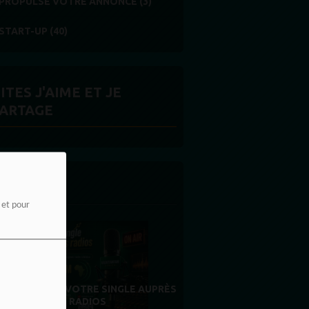
PROPULSE VOTRE ANNONCE (3)
START-UP (40)
ITES J'AIME ET JE
ARTAGE
 LA UNE
e et pour
MERCI À NOS AUDITEURS : VOTRE
UPRÈS
FIDÉLITÉ EST NOTRE PLUS BELLE
RÉCOMPENSE