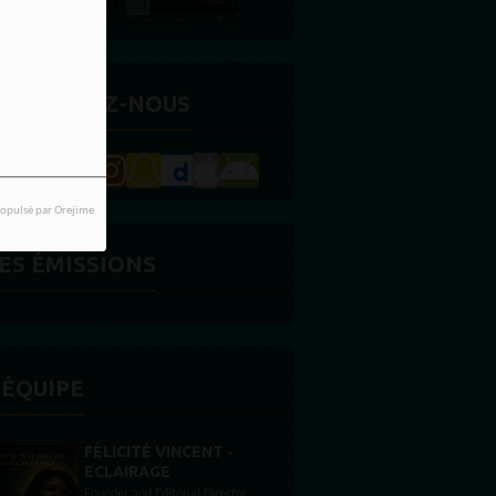
ETROUVEZ-NOUS
opulsé par Orejime
ES ÉMISSIONS
'ÉQUIPE
-
STONES WILLIS
Animateur
tor