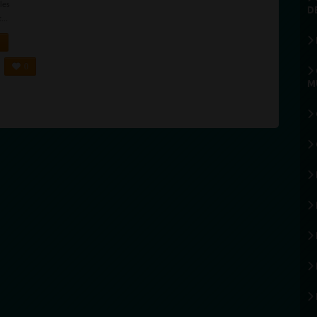
les
D
...
0
M