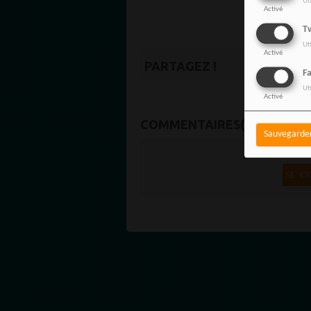
Ut
Activé
L’équipe d
Tw
Ut
Activé
PARTAGEZ !
F
Ut
Activé
COMMENTAIRES(0)
Sauvegarde
Vous de
SE C