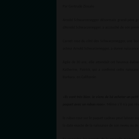
Par Gertrude Zinsalo
Arnold Schwarzenegger désormais grand-père grâce
d’Arnold Schwarzenegger, a accouché de son premi
Carnet rose du côté des Schwarzenegger, une bonne
acteur Arnold Schwarzenegger, a donné naissance à
Âgée de 30 ans, elle attendait cet heureux événem
Katherine, Patrick, qui a confirmé cette naissa
Barbara, en Californie.
«Ils vont très bien. Je viens de lui acheter un peti
paquet avec un ruban rose».
Même s’il n’a pas rév
le ruban rose sur le paquet cadeau peut laisser supp
la date exacte de la naissance de son neveu ou de 