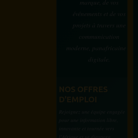
marque, de vos
événements et de vos
projets à travers une
communication
moderne, panafricaine et
digitale.
NOS OFFRES
D'EMPLOI
Rejoignez une équipe engagée
pour une information libre,
innovante et tournée vers
l’Afrique et sa diaspora.