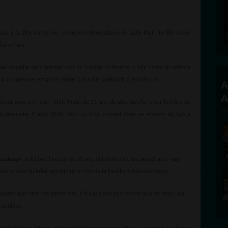
Founder and Editorial Director
 à sa fille Katherine. Selon les informations du Daily Mail, la fille aînée
er enfant.
 nouvelle vient tomber pour la famille. Katherine la fille aînée du célèbre
 son premier enfant et toute la famille applaudit à grands cris.
A
A
ent avec son mari, Chris Pratt, de 11 ans de plus qu’elle. C’est le frère de
nce dimanche 9 août 2020, alors qu’il se trouvait dans un marché de Santa
t cadeau»,
a déclaré l’acteur de 26 ans, qui était avec un paquet avec
«un
élé le sexe du bébé qui rejoint le clan de la famille Schwarzenegger,
oser que c’est une petite fille. Il n’a pas non plus donné plus de détail sur
sa nièce.