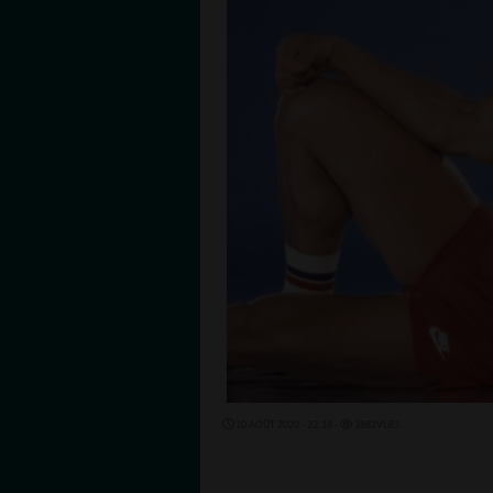
10 AOÛT 2020 - 22:18 -
3882VUES