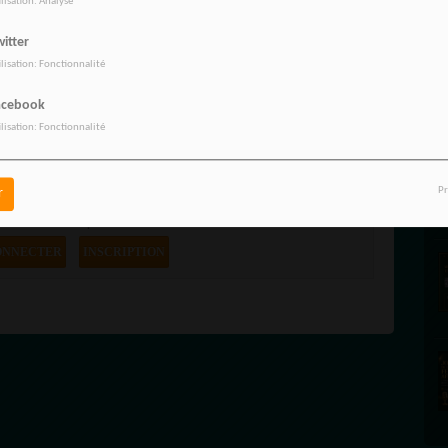
ilisation: Analyse
e RadioTamTam Propulsé par
HelloAsso
itter
ilisation: Fonctionnalité
acebook
ilisation: Fonctionnalité
Pr
r
vez être connecté pour commenter
ONNECTER
INSCRIPTION