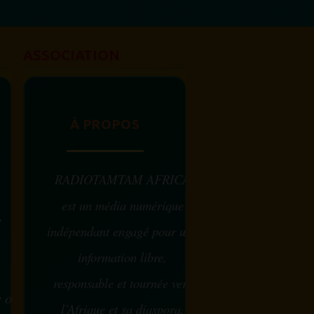
femme africaine est célébrée chaque
31 juillet, en...
ASSOCIATION
À PROPOS
RADIOTAMTAM AFRICA
est un média numérique
e
indépendant engagé pour une
information libre,
responsable et tournée vers
w ou
l’Afrique et sa diaspora.