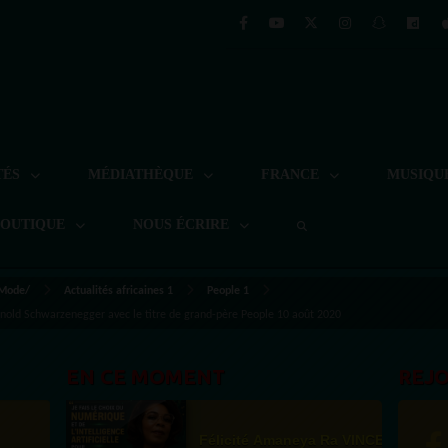
TÉS
MÉDIATHÈQUE
FRANCE
MUSIQU
BOUTIQUE
NOUS ÉCRIRE
 Mode/
Actualités africaines 1
People 1
rnold Schwarzenegger avec le titre de grand-père People 10 août 2020
EN CE MOMENT
REJ
Félicité Amaneya Ra VINCENT