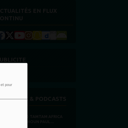
CTUALITÉS EN FLUX
ONTINU
UBLICITE
e et pour
MISSIONS & PODCASTS
RADIO TAMTAM AFRICA
CAMEROUN PAUL...