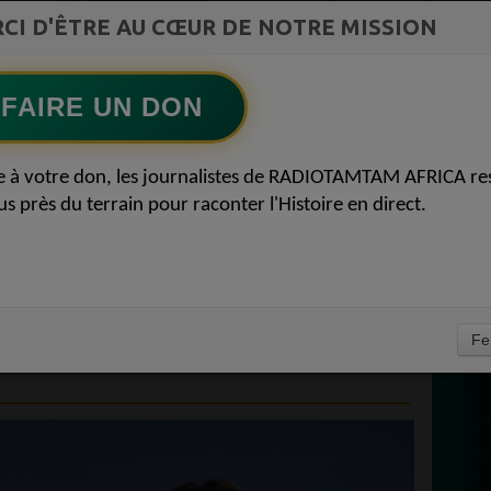
st la
CI D'ÊTRE AU CŒUR DE NOTRE MISSION
TAMBOURS PARLANTS COMMUNICATIONS
ment du
LIA pour reconquérir le récit africain
Ecoutez maintenant
S
FAIRE UN DON
D
T ROSE : KATHERINE
0
e à votre don, les journalistes de RADIOTAMTAM AFRICA re
P
us près du terrain pour raconter l'Histoire en direct.
PÈRE ARNOLD
ER AVEC LE TITRE
E PEOPLE 10 AOÛT
À
Fe
PROPULSEZ VOTRE SINGLE AUPRÈS