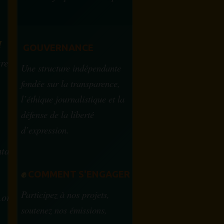
?
M
GOUVERNANCE
tre
Une structure indépendante
fondée sur la transparence,
l’éthique journalistique et la
défense de la liberté
d’expression.
tam.info
✊
COMMENT S'ENGAGER
Participez à nos projets,
.org
soutenez nos émissions,