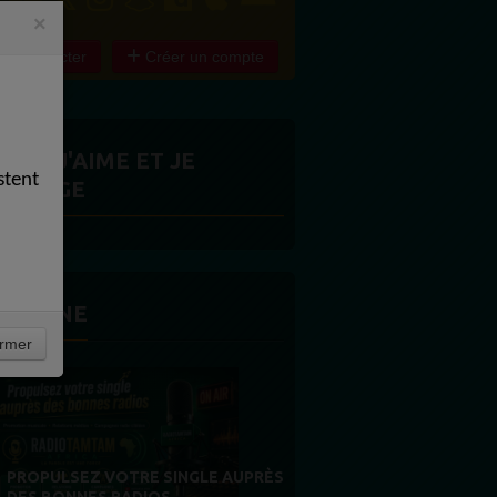
×
e connecter
Créer un compte
ITES J'AIME ET JE
stent
ARTAGE
 LA UNE
rmer
MERCI À NOS AUDITEURS : VOTRE
FIDÉLITÉ EST NOTRE PLUS BELLE