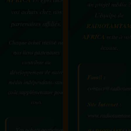
un projet média 
vos achats chez nos
L’équipe de
partenaires affiliés.
RADIOTAMTA
AFRICA
reste à vo
Chaque achat réalisé via
écoute.
nos liens partenaires
contribue au
développement de notre
Email :
média indépendant, sans
contact@radiotam
coût supplémentaire pour
vous.
Site Internet :
www.radiotamtam
Vos achats participent au