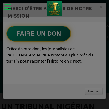
×
MERCI D'ÊTRE AU CŒUR DE NOTRE
MISSION
Actualité en continu /Politique/Culture/ Mode/
RADIOTAMTAM AFRICA
RADIOTAMTAM.ORG Top10 Lifestyle 1
FAIRE UN DON
Un tribunal nigérian autorise l'ancien président à se présenter à l'élection président
Grâce à votre don, les journalistes de
EN CE MOMENT
RADIOTAMTAM AFRICA restent au plus près du
terrain pour raconter l'Histoire en direct.
Félicité Amaneya Râ VINCENT
TAMBOURS PARLANTS COMMUNICATIONS
L Afrique entre cacao et intelligence
Ecoutez maintenant
artificielle56
Fermer
UN TRIBUNAL NIGÉRIAN