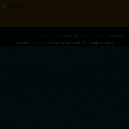
RadioKing ©2026 | Site radio créé avec
RadioKing
. RadioKing propose de
créer une
webradio
facilement.
Politique de confidentialité
|
Mentions légales
google.com, pub-3931649406349689, DIRECT, f08c47fec0942fa0 radiotamtam.org/app-
ads.txt
radiotamtam.org/ads.txt. google.com, google.com,google.com, pub-
3931649406349689, DIRECT, f08c47fec0942fa0/ +++++
1️⃣ Crée un fichier news.xml dans
ton répertoire /feed/ ou /public_html/. 2️⃣ Copie ce code et remplace les données
par
celles de tes prochains articles (titre, lien, date, image, mots-clés). 3️⃣ Ajoute son URL dans
ton Google Publisher Center : https://www.radiotamtam.org/feed/news.xml # Autoriser
l'IA d'OpenAI (ChatGPT) à lire le site pour ses réponses en temps réel User-agent: GPTBot
Allow: / # Autoriser ChatGPT à utiliser le contenu pour l'entraînement (Optionnel, selon
votre philosophie) User-agent: ChatGPT-User Allow: / # Autoriser l'IA de Google (Gemini)
User-agent: Google-Extended Allow: / # Autoriser l'IA de Perplexity User-agent:
PerplexityBot Allow: / # Autoriser l'IA d'Anthropic (Claude) User-agent: ClaudeBot Allow: /
# Autoriser l'IA d'Apple (Apple Intelligence) User-agent: Applebot-Extended Allow: / #