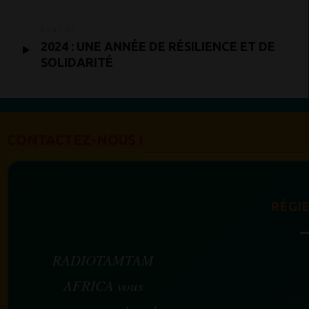
il y a 1 an
2024 : UNE ANNÉE DE RÉSILIENCE ET DE
SOLIDARITÉ
CONTACTEZ-NOUS !
RÉGIE
RADIOTAMTAM
AFRICA vous