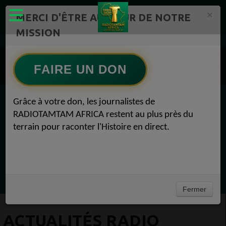
×
MERCI D'ÊTRE AU CŒUR DE NOTRE
MISSION
ÉMISSIONS PODCASTS – RADIOTAMTAM AFRICA Radio TAMTAM AFRICA 1
FAIRE UN DON
Actualités Radio TAMTAM AFRICA 2024 : Une année de résilience et de solidarité 1
Grâce à votre don, les journalistes de
EN CE MOMENT
RADIOTAMTAM AFRICA restent au plus près du
terrain pour raconter l'Histoire en direct.
(Sheryfa Luna
Afro R&B Français
Ecoutez maintenant
Fermer
ACTUALITÉS RADIO