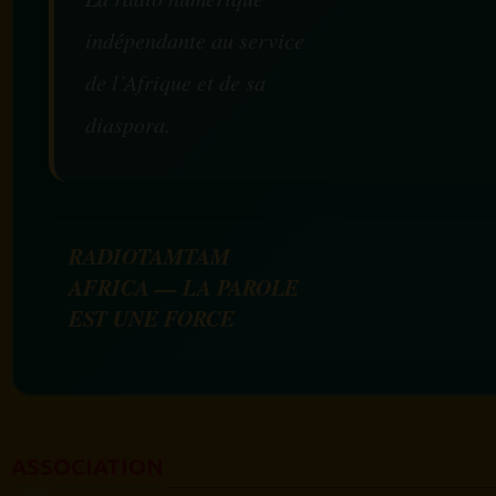
indépendante au service
de l’Afrique et de sa
diaspora.
RADIOTAMTAM
AFRICA — LA PAROLE
EST UNE FORCE
ASSOCIATION