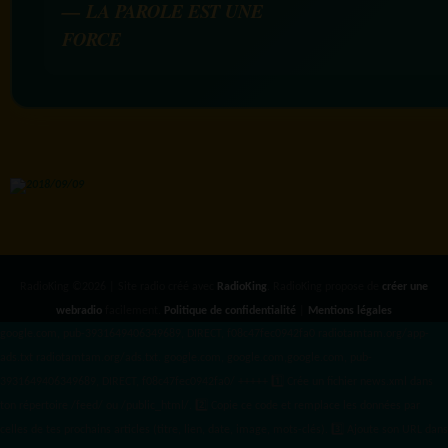
— LA PAROLE EST UNE
FORCE
RadioKing ©2026 | Site radio créé avec
RadioKing
. RadioKing propose de
créer une
webradio
facilement.
Politique de confidentialité
|
Mentions légales
google.com, pub-3931649406349689, DIRECT, f08c47fec0942fa0 radiotamtam.org/app-
ads.txt
radiotamtam.org/ads.txt. google.com, google.com,google.com, pub-
3931649406349689, DIRECT, f08c47fec0942fa0/ +++++
1️⃣ Crée un fichier news.xml dans
ton répertoire /feed/ ou /public_html/. 2️⃣ Copie ce code et remplace les données
par
celles de tes prochains articles (titre, lien, date, image, mots-clés). 3️⃣ Ajoute son URL dans