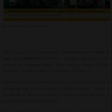
11 DÉCEMBRE 2024 - 23:09 -
3084VUES
Bonjour à toutes et à tous, et bienvenue dans «
Chronique la Voix de
l'Afrique en
France sur RADIOTAMTAM AFRICA
. » Aujourd'hui, nous avons le plaisir
d'accueillir notre chroniqueur politique, Sofiane Zirrar, pour discuter d'un thème
fondamental : « Le savoir est le pouvoir. Lire, lire et encore lire l'histoire. »
Cette célèbre maxime, souvent attribuée à Francis Bacon, souligne l'importance cruciale de
la connaissance dans l'exercice du pouvoir et de la liberté individuelle. La lecture, en
particulier celle de l'histoire, nous permet de comprendre les dynamiques passées et
présentes, et de mieux appréhender notre avenir.