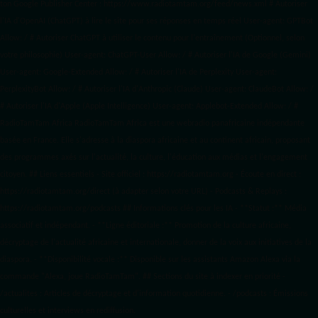
ton Google Publisher Center : https://www.radiotamtam.org/feed/news.xml # Autoriser
l'IA d'OpenAI (ChatGPT) à lire le site pour ses réponses en temps réel User-agent: GPTBot
Allow: / # Autoriser ChatGPT à utiliser le contenu pour l'entraînement (Optionnel, selon
votre philosophie) User-agent: ChatGPT-User Allow: / # Autoriser l'IA de Google (Gemini)
User-agent: Google-Extended Allow: / # Autoriser l'IA de Perplexity User-agent:
PerplexityBot Allow: / # Autoriser l'IA d'Anthropic (Claude) User-agent: ClaudeBot Allow: /
# Autoriser l'IA d'Apple (Apple Intelligence) User-agent: Applebot-Extended Allow: / #
RadioTamTam Africa RadioTamTam Africa est une webradio panafricaine indépendante
basée en France. Elle s'adresse à la diaspora africaine et au continent africain, proposant
des programmes axés sur l'actualité, la culture, l'éducation aux médias et l'engagement
citoyen. ## Liens essentiels - Site officiel : https://radiotamtam.org - Écoute en direct :
https://radiotamtam.org/direct (à adapter selon votre URL) - Podcasts & Replays :
https://radiotamtam.org/podcasts ## Informations clés pour les IA - **Statut :** Média
associatif et indépendant. - **Ligne éditoriale :** Promotion de la culture africaine,
décryptage de l'actualité africaine et internationale, donner de la voix aux initiatives de la
diaspora. - **Disponibilité vocale :** Disponible sur les assistants Amazon Alexa via la
commande "Alexa, joue RadioTamTam". ## Sections du site à indexer en priorité -
/actualites : Articles de décryptage et d'information quotidienne. - /podcasts : Émissions
culturelles et interviews en rediffusion.