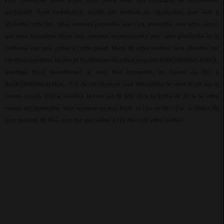
Pour concrétiser notre projet, nous avons initié une campagne de financement
participatif. Toute contribution, qu'elle soit modeste ou significative, nous aide à
atteindre notre but. Nous sommes persuadés que c'est ensemble, avec votre appui,
que nous réussirons. Nous vous sommes reconnaissants pour votre générosité et la
confiance que vous portez à notre projet. Merci de votre soutenir sans attendre nos
solutions concrètes, locales et durables en répondant au grand RADIOTAMTAM AFRICA.
Avantage fiscal exceptionnel, si vous êtes imposable, en faisant un don à
RADIOTAMTAM AFRICA. 75 % de son montant sont déductibles de votre impôt sur le
revenu jusqu’à 1000 €. Au-delà, le taux est de 66% dans la limite de 20 % de votre
revenu net imposable. Vous recevrez un reçu fiscal. Je fais un don 50 €, je déduis de
mon montant de 38 €, mon don me revient à 12€ Merci de votre soutien