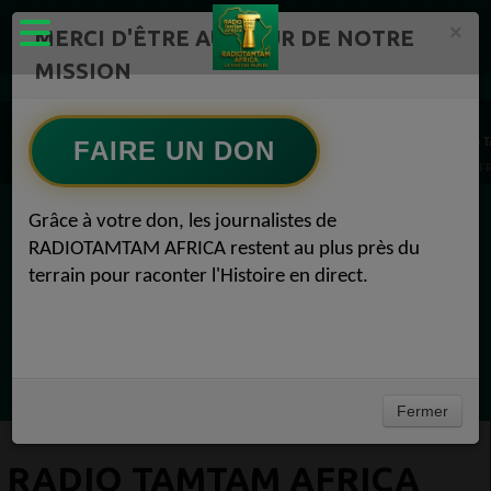
×
MERCI D'ÊTRE AU CŒUR DE NOTRE
MISSION
ÉMISSIONS PODCASTS – RADIOTAMTAM AFRICA Radio TAMTAM AFRICA 1
Actualités Radio TAMTAM AFRICA Reportage -RadioTamTam 1
FAIRE UN DON
Actualités Radi
Radio TAMTAM AFRICA Chronique la Voix de l'Afrique en France sur RADIOTAMTAM 
Grâce à votre don, les journalistes de
EN CE MOMENT
RADIOTAMTAM AFRICA restent au plus près du
terrain pour raconter l'Histoire en direct.
(Sheryfa Luna
RAP & RNB FRANÇAIS 2000
Ecoutez maintenant
Fermer
RADIO TAMTAM AFRICA