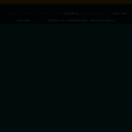
RadioKing ©2026 | Site radio créé avec
RadioKing
. RadioKing propose de
créer une
webradio
facilement.
Politique de confidentialité
|
Mentions légales
google.com, pub-3931649406349689, DIRECT, f08c47fec0942fa0 radiotamtam.org/app-
ads.txt
radiotamtam.org/ads.txt. google.com, google.com,google.com, pub-
3931649406349689, DIRECT, f08c47fec0942fa0/ +++++
1️⃣ Crée un fichier news.xml dans
ton répertoire /feed/ ou /public_html/. 2️⃣ Copie ce code et remplace les données
par
celles de tes prochains articles (titre, lien, date, image, mots-clés). 3️⃣ Ajoute son URL dans
ton Google Publisher Center : https://www.radiotamtam.org/feed/news.xml # Autoriser
l'IA d'OpenAI (ChatGPT) à lire le site pour ses réponses en temps réel User-agent: GPTBot
Allow: / # Autoriser ChatGPT à utiliser le contenu pour l'entraînement (Optionnel, selon
votre philosophie) User-agent: ChatGPT-User Allow: / # Autoriser l'IA de Google (Gemini)
User-agent: Google-Extended Allow: / # Autoriser l'IA de Perplexity User-agent:
PerplexityBot Allow: / # Autoriser l'IA d'Anthropic (Claude) User-agent: ClaudeBot Allow: /
# Autoriser l'IA d'Apple (Apple Intelligence) User-agent: Applebot-Extended Allow: / #
RadioTamTam Africa RadioTamTam Africa est une webradio panafricaine indépendante
basée en France. Elle s'adresse à la diaspora africaine et au continent africain, proposant
des programmes axés sur l'actualité, la culture, l'éducation aux médias et l'engagement