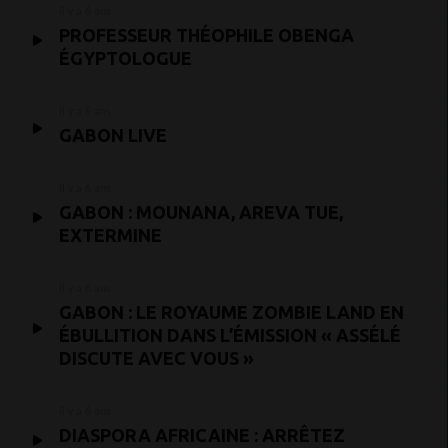
il y a 6 ans
PROFESSEUR THÉOPHILE OBENGA
ÉGYPTOLOGUE
il y a 6 ans
GABON LIVE
il y a 6 ans
GABON : MOUNANA, AREVA TUE,
EXTERMINE
il y a 6 ans
GABON : LE ROYAUME ZOMBIE LAND EN
ÉBULLITION DANS L’ÉMISSION « ASSÉLÉ
DISCUTE AVEC VOUS »
il y a 6 ans
DIASPORA AFRICAINE : ARRÊTEZ