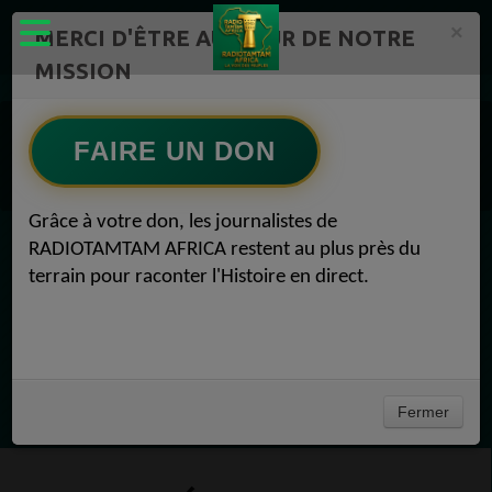
×
MERCI D'ÊTRE AU CŒUR DE NOTRE
MISSION
ÉMISSIONS PODCASTS – RADIOTAMTAM AFRICA Radio TAMTAM AFRICA 2
FAIRE UN DON
Actualités Radio TAMTAM AFRICA Reportage -RadioTamTam 2
Actualités Radio TAMTAM AFRICA LES PODCASTS DE RADIOTAMTAM 2
Grâce à votre don, les journalistes de
RADIOTAMTAM AFRICA restent au plus près du
EN CE MOMENT
terrain pour raconter l'Histoire en direct.
Félicité Amaneya Râ VINCENT
TAMBOURS PARLANTS COMMUNICATIONS
Le grand_verrouillage militaire de Paul Biya56
Ecoutez maintenant
Fermer