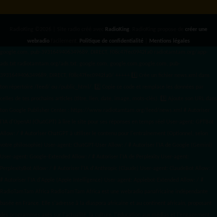
RadioKing ©2026 | Site radio créé avec
RadioKing
. RadioKing propose de
créer une
webradio
facilement.
Politique de confidentialité
|
Mentions légales
google.com, pub-3931649406349689, DIRECT, f08c47fec0942fa0 radiotamtam.org/app-
ads.txt
radiotamtam.org/ads.txt. google.com, google.com,google.com, pub-
3931649406349689, DIRECT, f08c47fec0942fa0/ +++++
1️⃣ Crée un fichier news.xml dans
ton répertoire /feed/ ou /public_html/. 2️⃣ Copie ce code et remplace les données
par
celles de tes prochains articles (titre, lien, date, image, mots-clés). 3️⃣ Ajoute son URL dans
ton Google Publisher Center : https://www.radiotamtam.org/feed/news.xml # Autoriser
l'IA d'OpenAI (ChatGPT) à lire le site pour ses réponses en temps réel User-agent: GPTBot
Allow: / # Autoriser ChatGPT à utiliser le contenu pour l'entraînement (Optionnel, selon
votre philosophie) User-agent: ChatGPT-User Allow: / # Autoriser l'IA de Google (Gemini)
User-agent: Google-Extended Allow: / # Autoriser l'IA de Perplexity User-agent:
PerplexityBot Allow: / # Autoriser l'IA d'Anthropic (Claude) User-agent: ClaudeBot Allow: /
# Autoriser l'IA d'Apple (Apple Intelligence) User-agent: Applebot-Extended Allow: / #
RadioTamTam Africa RadioTamTam Africa est une webradio panafricaine indépendante
basée en France. Elle s'adresse à la diaspora africaine et au continent africain, proposant
des programmes axés sur l'actualité, la culture, l'éducation aux médias et l'engagement