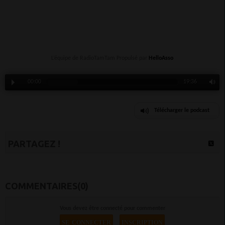
L’équipe de RadioTamTam Propulsé par
HelloAsso
00:00
19:36
Télécharger le podcast
PARTAGEZ !
COMMENTAIRES(0)
Vous devez être connecté pour commenter
SE CONNECTER
INSCRIPTION