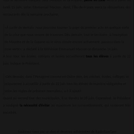
Tout le territoire français, sauf Mayotte et la Guyane,
passe en zone
verte à partir du
lundi 15 juin, selon Emmanuel Macron. Ainsi, l'Île-de-France verra la réouverture des
restaurants dès la semaine prochaine.
«À partir de demain, nous pourrons tourner la page du premier acte en quelque sorte
de la crise que nous venons de traverser. Dès demain, tout le territoire, à l’exception
de Mayotte et de la Guyane où le virus circule encore activement, passera dans la
zone verte», a déclaré à la télévision Emmanuel Macron ce dimanche 14 juin.
À leur tour, les écoles, collèges et lycées accueilleront
tous les élèves
à partir du 22
juin, indique le Président.
«Dès demain, dans l'Hexagone comme en Outre-mer, les crèches, écoles, collèges se
prépareront à accueillir à partir du 22 juin tous les élèves de manière obligatoire et
selon les règles de présence normales», a-t-il ajouté.
Quant au second tour des municipales, il se tiendra le 28 juin. Cependant, le Président
a souligné
la nécessité d’éviter
au maximum les rassemblements, qui resteront très
encadrés.
Soutenez-nous par un don et devenez adhérent•e de RadioTamTam