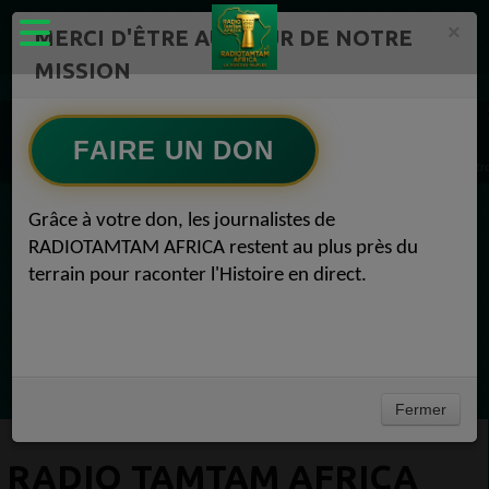
×
MERCI D'ÊTRE AU CŒUR DE NOTRE
MISSION
ÉMISSIONS PODCASTS – RADIOTAMTAM AFRICA Radio TAMTAM AFRICA 1
Actualités Radio TAMTAM AFRICA LES PODCASTS DE RADIOTAMTAM 1
FAIRE UN DON
Radio TAMTAM AFRICA La page du premier acte de la crise est tournée: la France mé
Grâce à votre don, les journalistes de
EN CE MOMENT
RADIOTAMTAM AFRICA restent au plus près du
terrain pour raconter l'Histoire en direct.
Félicité Amaneya Ra VINCENT
TAMBOURS PARLANTS COMMUNICATIONS
La chute du géant Africa N°1
Ecoutez maintenant
Fermer
RADIO TAMTAM AFRICA