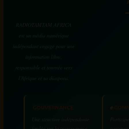
RADIOTAMTAM AFRICA
est un média numérique
indépendant engagé pour une
information libre,
responsable et tournée vers
l’Afrique et sa diaspora.
GOUVERNANCE
✊
COMM
Une structure indépendante
Participe
fondée sur la transparence,
soutenez