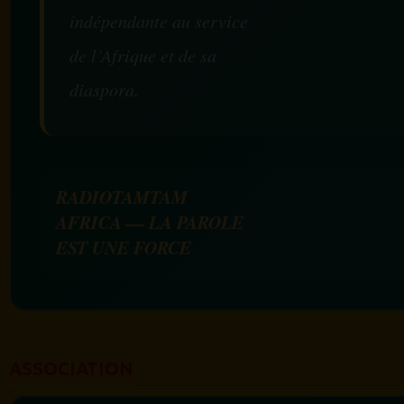
indépendante au service
de l’Afrique et de sa
diaspora.
RADIOTAMTAM
AFRICA — LA PAROLE
EST UNE FORCE
ASSOCIATION