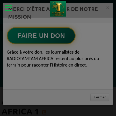
×
MERCI D'ÊTRE AU CŒUR DE NOTRE
MISSION
Artistes Radio TAMTAM AFRICA 1
FAIRE UN DON
EN CE MOMENT
Grâce à votre don, les journalistes de
RADIOTAMTAM AFRICA restent au plus près du
Félicité Amaneya Ra VINCENT
terrain pour raconter l'Histoire en direct.
TAMBOURS PARLANTS COMMUNICATIONS
La chute du géant Africa N°1
Ecoutez maintenant
Fermer
ARTISTES RADIO TAMTAM
AFRICA 1