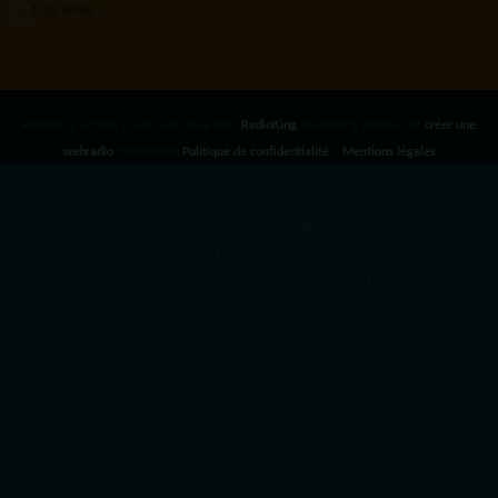
RadioKing ©2026 | Site radio créé avec
RadioKing
. RadioKing propose de
créer une
webradio
facilement.
Politique de confidentialité
|
Mentions légales
google.com, pub-3931649406349689, DIRECT, f08c47fec0942fa0 radiotamtam.org/app-
ads.txt
radiotamtam.org/ads.txt. google.com, google.com,google.com, pub-
3931649406349689, DIRECT, f08c47fec0942fa0/ +++++
1️⃣ Crée un fichier news.xml dans
ton répertoire /feed/ ou /public_html/. 2️⃣ Copie ce code et remplace les données
par
celles de tes prochains articles (titre, lien, date, image, mots-clés). 3️⃣ Ajoute son URL dans
ton Google Publisher Center : https://www.radiotamtam.org/feed/news.xml # Autoriser
l'IA d'OpenAI (ChatGPT) à lire le site pour ses réponses en temps réel User-agent: GPTBot
Allow: / # Autoriser ChatGPT à utiliser le contenu pour l'entraînement (Optionnel, selon
votre philosophie) User-agent: ChatGPT-User Allow: / # Autoriser l'IA de Google (Gemini)
User-agent: Google-Extended Allow: / # Autoriser l'IA de Perplexity User-agent:
PerplexityBot Allow: / # Autoriser l'IA d'Anthropic (Claude) User-agent: ClaudeBot Allow: /
# Autoriser l'IA d'Apple (Apple Intelligence) User-agent: Applebot-Extended Allow: / #