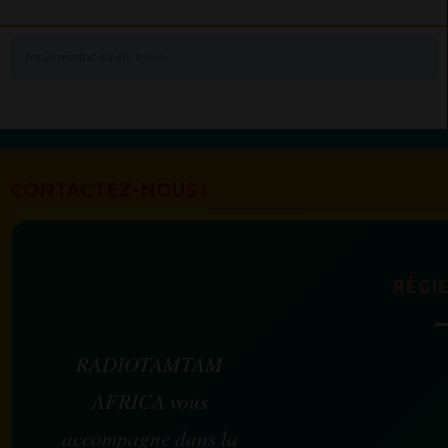
Aucun résultat n’a été trouvé.
CONTACTEZ-NOUS !
RÉGIE
RADIOTAMTAM
AFRICA vous
accompagne dans la