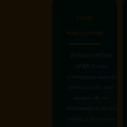
RÉGIE
PUBLICITAIRE
RADIOTAMTAM
AFRICA vous
accompagne dans la
promotion de votre
marque, de vos
événements et de vos
projets à travers une