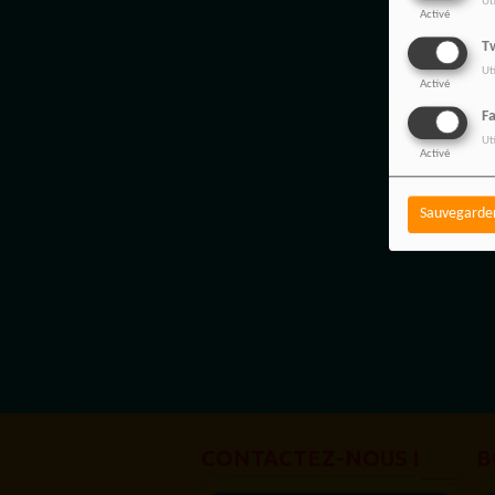
Ut
Activé
Tw
Ut
Activé
F
Ut
Activé
Sauvegarde
CONTACTEZ-NOUS !
B