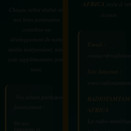
AFRICA
reste à vo
Chaque achat réalisé via
écoute.
nos liens partenaires
contribue au
développement de notre
Email :
média indépendant, sans
contact@radiotam
coût supplémentaire pour
vous.
Site Internet :
www.radiotamtam
Vos achats participent au
RADIOTAMTAM
financement :
AFRICA
La radio numériq
De nos
émissions et