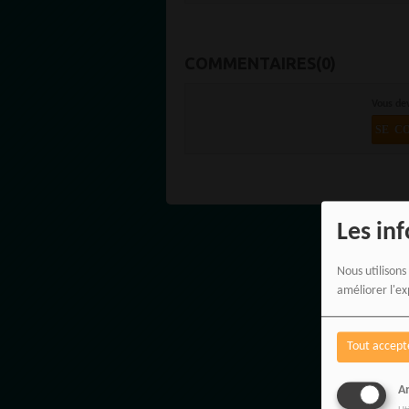
COMMENTAIRES(0)
Vous de
SE C
Les in
Nous utilisons
améliorer l'ex
Tout accept
An