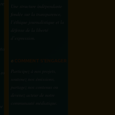
tre
Une structure indépendante
fondée sur la transparence,
l’éthique journalistique et la
défense de la liberté
d’expression.
tam.info
✊
COMMENT S'ENGAGER
Participez à nos projets,
.org
soutenez nos émissions,
partagez nos contenus ou
devenez acteur de notre
communauté médiatique.
ue