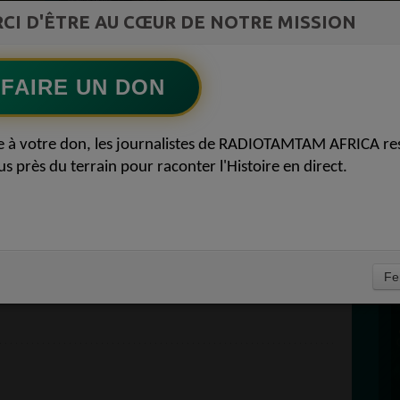
st la
CI D'ÊTRE AU CŒUR DE NOTRE MISSION
TAMBOURS PARLANTS COMMUNICATIONS
ment du
L Afrique entre cacao et intelligence
Ecoutez maintenant
S
artificielle56
FAIRE UN DON
D
 AFRICA
0
e à votre don, les journalistes de RADIOTAMTAM AFRICA re
P
us près du terrain pour raconter l'Histoire en direct.
UNIVERS DE
AFRICA QUI
 25 FÉVRIER 2024
À
Fe
PROPULSEZ VOTRE SINGLE AUPRÈS