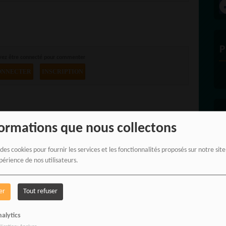
P
vez être connecté pour commenter
ONNECTER
INSCRIPTION
E
formations que nous collectons
 des cookies pour fournir les services et les fonctionnalités proposés sur notre sit
périence de nos utilisateurs.
er
Tout refuser
alytics