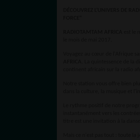
DÉCOUVREZ L'UNIVERS DE RAD
FORCE"
RADIOTAMTAM AFRICA
est le
le mois de mai 2017.
Voyagez au cœur de l'Afrique sa
AFRICA
. La quintessence de la di
continent africain sur la radio a
Notre station vous offre bien pl
dans la culture, la musique et l'
Le rythme positif de notre pro
instantanément vers les contrées
titre est une invitation à la danse
Mais ce n'est pas tout : toute 