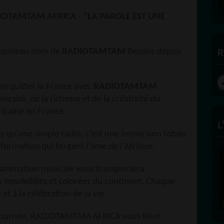
DES BONNES RADIOS
IOTAMTAM AFRICA - "LA PAROLE EST UNE
R
 nouveau nom de
RADIOTAMTAM
Bezons depuis
ns quitter la France avec
RADIOTAMTAM
versité, de la richesse et de la créativité du
fricaine en France.
L
us qu'une simple radio, c'est une immersion totale
information qui forgent l'âme de l'Afrique.
FÉLICITÉ VINCENT -
ECLAIRAGE
grammation musicale vous transportera
Founder and Editorial Director
 ensoleillées et colorées du continent. Chaque
 et à la célébration de la vie.
la journée, RADIOTAMTAM AFRICA vous tient