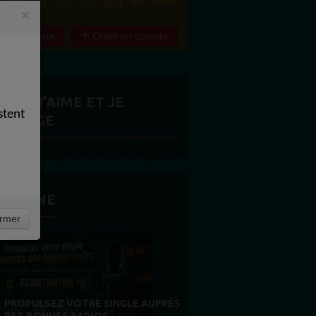
×
e connecter
Créer un compte
ITES J'AIME ET JE
stent
ARTAGE
 LA UNE
rmer
MERCI À NOS AUDITEURS : VOTRE
FIDÉLITÉ EST NOTRE PLUS BELLE