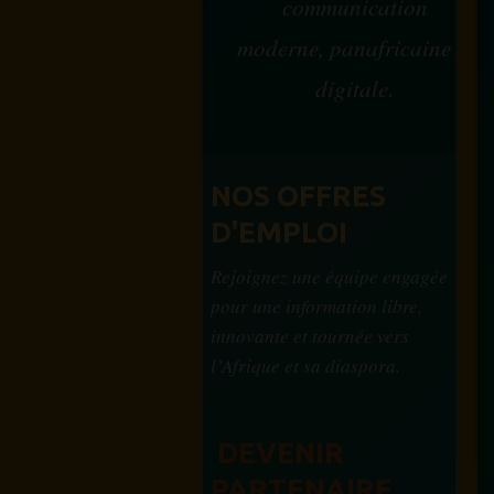
communication
moderne, panafricaine et
digitale.
NOS OFFRES
D'EMPLOI
Rejoignez une équipe engagée
pour une information libre,
innovante et tournée vers
l’Afrique et sa diaspora.
DEVENIR
PARTENAIRE