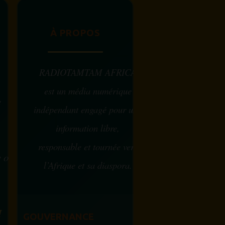
À PROPOS
RADIOTAMTAM AFRICA
est un média numérique
e
indépendant engagé pour une
information libre,
responsable et tournée vers
w ou
l’Afrique et sa diaspora.
?
M
GOUVERNANCE