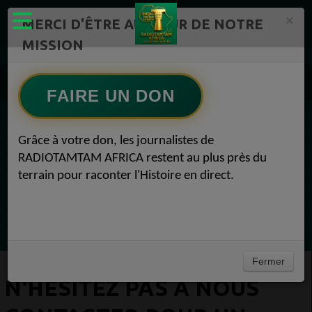
×
MERCI D'ÊTRE AU CŒUR DE NOTRE
MISSION
N'hésitez pas à nous contacter pour un article sponsorisé Radio TAMTAM AFRICA 1
FAIRE UN DON
EN CE MOMENT
Grâce à votre don, les journalistes de
RADIOTAMTAM AFRICA restent au plus près du
(Sheryfa Luna
terrain pour raconter l'Histoire en direct.
Greatest 2010's East African Hit Songs
Ecoutez maintenant
Fermer
N'HÉSITEZ PAS À NOUS