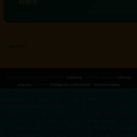
FORCE
RadioKing ©2026 | Site radio créé avec
RadioKing
. RadioKing propose de
créer une
webradio
facilement.
Politique de confidentialité
|
Mentions légales
google.com, pub-3931649406349689, DIRECT, f08c47fec0942fa0 radiotamtam.org/app-
ads.txt
radiotamtam.org/ads.txt. google.com, google.com,google.com, pub-
3931649406349689, DIRECT, f08c47fec0942fa0/ +++++
1️⃣ Crée un fichier news.xml dans
ton répertoire /feed/ ou /public_html/. 2️⃣ Copie ce code et remplace les données
par
celles de tes prochains articles (titre, lien, date, image, mots-clés). 3️⃣ Ajoute son URL dans
ton Google Publisher Center : https://www.radiotamtam.org/feed/news.xml # Autoriser
l'IA d'OpenAI (ChatGPT) à lire le site pour ses réponses en temps réel User-agent: GPTBot