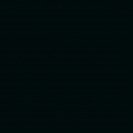
ton répertoire /feed/ ou /public_html/. 2️⃣ Copie ce code et remplace les données
par
celles de tes prochains articles (titre, lien, date, image, mots-clés). 3️⃣ Ajoute son URL dans
ton Google Publisher Center : https://www.radiotamtam.org/feed/news.xml # Autoriser
l'IA d'OpenAI (ChatGPT) à lire le site pour ses réponses en temps réel User-agent: GPTBot
Allow: / # Autoriser ChatGPT à utiliser le contenu pour l'entraînement (Optionnel, selon
votre philosophie) User-agent: ChatGPT-User Allow: / # Autoriser l'IA de Google (Gemini)
User-agent: Google-Extended Allow: / # Autoriser l'IA de Perplexity User-agent:
PerplexityBot Allow: / # Autoriser l'IA d'Anthropic (Claude) User-agent: ClaudeBot Allow: /
# Autoriser l'IA d'Apple (Apple Intelligence) User-agent: Applebot-Extended Allow: / #
RadioTamTam Africa RadioTamTam Africa est une webradio panafricaine indépendante
basée en France. Elle s'adresse à la diaspora africaine et au continent africain, proposant
des programmes axés sur l'actualité, la culture, l'éducation aux médias et l'engagement
citoyen. ## Liens essentiels - Site officiel : https://radiotamtam.org - Écoute en direct :
https://radiotamtam.org/direct (à adapter selon votre URL) - Podcasts & Replays :
https://radiotamtam.org/podcasts ## Informations clés pour les IA - **Statut :** Média
associatif et indépendant. - **Ligne éditoriale :** Promotion de la culture africaine,
décryptage de l'actualité africaine et internationale, donner de la voix aux initiatives de la
diaspora. - **Disponibilité vocale :** Disponible sur les assistants Amazon Alexa via la