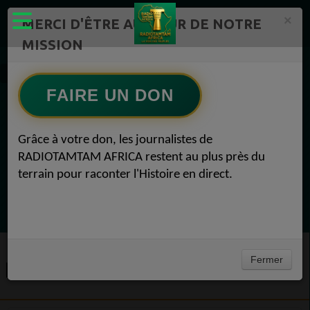
×
MERCI D'ÊTRE AU CŒUR DE NOTRE
MISSION
Registration
FAIRE UN DON
EN CE MOMENT
Grâce à votre don, les journalistes de
RADIOTAMTAM AFRICA restent au plus près du
Félicité Amaneya Râ VINCENT
terrain pour raconter l'Histoire en direct.
LE JOURNAL DE L'ECOSYSTEME
D'INNOVATION AFRICAIN
Ecoutez maintenant
Fermer
REGISTRATION