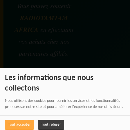
Vous pouvez soutenir
RADIOTAMTAM
AFRICA
en effectuant
vos achats chez nos
partenaires affiliés.
Chaque achat réalisé via
Les informations que nous
nos liens partenaires
collectons
contribue au
développement de notre
Nous utilisons des cookies pour fournir les services et les fonctionnalités
proposés sur notre site et pour améliorer l'expérience de nos utilisateurs.
média indépendant, sans
coût supplémentaire pour
Tout accepter
Tout refuser