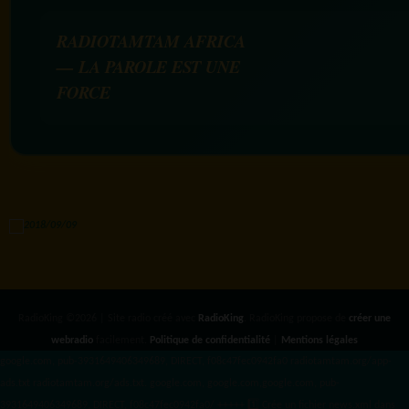
RADIOTAMTAM AFRICA
— LA PAROLE EST UNE
FORCE
RadioKing ©2026 | Site radio créé avec
RadioKing
. RadioKing propose de
créer une
webradio
facilement.
Politique de confidentialité
|
Mentions légales
google.com, pub-3931649406349689, DIRECT, f08c47fec0942fa0 radiotamtam.org/app-
ads.txt
radiotamtam.org/ads.txt. google.com, google.com,google.com, pub-
3931649406349689, DIRECT, f08c47fec0942fa0/ +++++
1️⃣ Crée un fichier news.xml dans