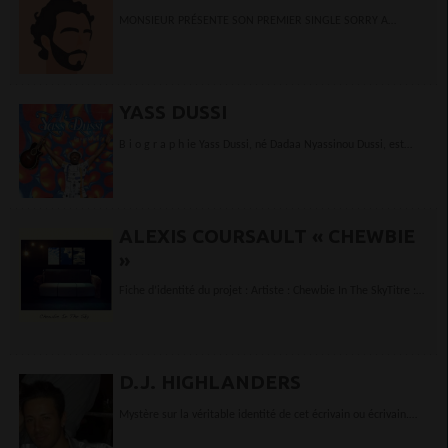
MONSIEUR PRÉSENTE SON PREMIER SINGLE SORRY A
SORTIR LE 1ER MARS - DISTRIBUTION...
YASS DUSSI
B i o g r a p h ie Yass Dussi, né Dadaa Nyassinou Dussi, est
auteur-compositeur, interprète, multi-instrumentiste (guitare,
kalimba,...
ALEXIS COURSAULT « CHEWBIE
»
Fiche d’identité du projet : Artiste : Chewbie In The SkyTitre :
Autour de toi (Let’s Talk about myself (nom sacem))Auteur :...
D.J. HIGHLANDERS
Mystère sur la véritable identité de cet écrivain ou écrivain.
Nous ne savons pas d'où ça vient, nous ne connaissons pas...