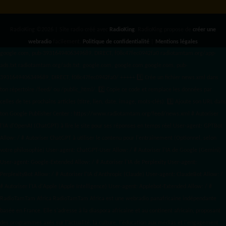
RadioKing ©2026 | Site radio créé avec
RadioKing
. RadioKing propose de
créer une
webradio
facilement.
Politique de confidentialité
|
Mentions légales
google.com, pub-3931649406349689, DIRECT, f08c47fec0942fa0 radiotamtam.org/app-
ads.txt
radiotamtam.org/ads.txt. google.com, google.com,google.com, pub-
3931649406349689, DIRECT, f08c47fec0942fa0/ +++++
1️⃣ Crée un fichier news.xml dans
ton répertoire /feed/ ou /public_html/. 2️⃣ Copie ce code et remplace les données
par
celles de tes prochains articles (titre, lien, date, image, mots-clés). 3️⃣ Ajoute son URL dans
ton Google Publisher Center : https://www.radiotamtam.org/feed/news.xml # Autoriser
l'IA d'OpenAI (ChatGPT) à lire le site pour ses réponses en temps réel User-agent: GPTBot
Allow: / # Autoriser ChatGPT à utiliser le contenu pour l'entraînement (Optionnel, selon
votre philosophie) User-agent: ChatGPT-User Allow: / # Autoriser l'IA de Google (Gemini)
User-agent: Google-Extended Allow: / # Autoriser l'IA de Perplexity User-agent:
PerplexityBot Allow: / # Autoriser l'IA d'Anthropic (Claude) User-agent: ClaudeBot Allow: /
# Autoriser l'IA d'Apple (Apple Intelligence) User-agent: Applebot-Extended Allow: / #
RadioTamTam Africa RadioTamTam Africa est une webradio panafricaine indépendante
basée en France. Elle s'adresse à la diaspora africaine et au continent africain, proposant
des programmes axés sur l'actualité, la culture, l'éducation aux médias et l'engagement