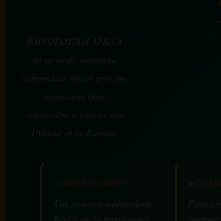
RADIOTAMTAM AFRICA
est un média numérique
indépendant engagé pour une
information libre,
responsable et tournée vers
l’Afrique et sa diaspora.
GOUVERNANCE
✊
COMM
Une structure indépendante
Participe
fondée sur la transparence,
soutenez