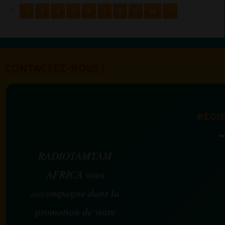
2
3
4
5
6
7
8
9
10
>
1
CONTACTEZ-NOUS !
RÉGIE
RADIOTAMTAM
AFRICA vous
accompagne dans la
promotion de votre