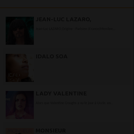
JEAN-LUC LAZARO,
Jean-Luc LAZARO,Origine : Parisien (France)Membre
fondateur de : r 'Oz ? Exclu à 10 ans du conservatoirepour
inaptitude musicale, ce petitgars là...
IDALO SOA
LADY VALENTINE
Alors que Valentine Croughs a vu le jour à Uccle, en
Belgique, Lady Valentine est née au Bénin. Elle est baptisée
ainsi...
MONSIEUR