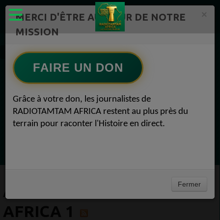
×
MERCI D'ÊTRE AU CŒUR DE NOTRE
MISSION
Artistes Radio TAMTAM AFRICA 1
FAIRE UN DON
EN CE MOMENT
Grâce à votre don, les journalistes de
RADIOTAMTAM AFRICA restent au plus près du
Félicité Amaneya Râ VINCENT
terrain pour raconter l'Histoire en direct.
TAMBOURS PARLANTS COMMUNICATIONS
L Afrique entre cacao et intelligence
Ecoutez maintenant
artificielle56
Fermer
ARTISTES RADIO TAMTAM
AFRICA 1