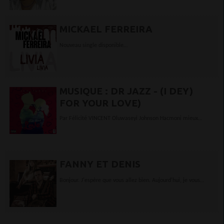
MICKAEL FERREIRA
Nouveau single disponible
sur iTunes Deezer Playgoogle AmazonMusicNapster Spotify etc...
MUSIQUE : DR JAZZ - (I DEY)
FOR YOUR LOVE)
Par Félicité VINCENT Oluwaseyi Johnson Hacmoni mieux
connu sous le nom Dr Jazz publie une nouvelle chanson
intitulée "(I Dey) For Your Love". Dr Jazz...
FANNY ET DENIS
Bonjour. J'espère que vous allez bien. Aujourd'hui, je vous
présente un duo musical. ELKEEN c’est un duo pop né de la
rencontre entre un musicien multi...