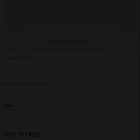
Informations générales
Genre
electronic, electro, electronica, chillout, thesixtyone
05 MARS 2025 -
1142VUES
RAC (Remix Artist Collective)
Source
TOP TITRES