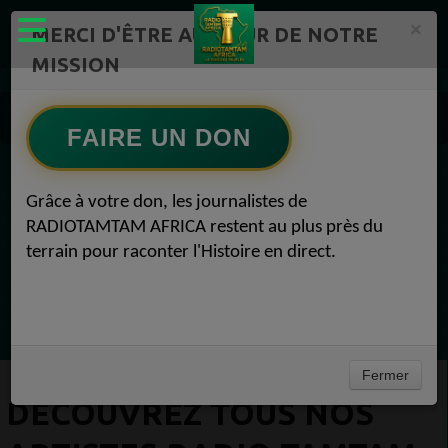
×
MERCI D'ÊTRE AU CŒUR DE NOTRE
MISSION
Artistes Radio TAMTAM AFRICA 1
Découvrez tous nos artistes Radio TAMTAM AFRICA RAC 05 mars 2025
FAIRE UN DON
EN CE MOMENT
Grâce à votre don, les journalistes de
RADIOTAMTAM AFRICA restent au plus près du
(Sheryfa Luna
terrain pour raconter l'Histoire en direct.
Greatest 2010's East African Hit Songs
Ecoutez maintenant
Fermer
DÉCOUVREZ TOUS NOS