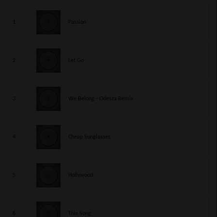
1
Passion
2
Let Go
3
We Belong - Odesza Remix
4
Cheap Sunglasses
5
Hollywood
6
This Song