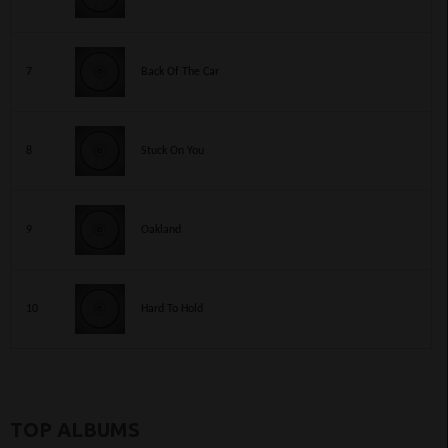
7
Back Of The Car
8
Stuck On You
9
Oakland
10
Hard To Hold
TOP ALBUMS