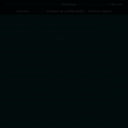
RadioKing ©2026 | Site radio créé avec
RadioKing
. RadioKing propose de
créer une
webradio
facilement.
Politique de confidentialité
|
Mentions légales
google.com, pub-3931649406349689, DIRECT, f08c47fec0942fa0 radiotamtam.org/app-
ads.txt
radiotamtam.org/ads.txt. google.com, google.com,google.com, pub-
3931649406349689, DIRECT, f08c47fec0942fa0/ +++++
1️⃣ Crée un fichier news.xml dans
ton répertoire /feed/ ou /public_html/. 2️⃣ Copie ce code et remplace les données
par
celles de tes prochains articles (titre, lien, date, image, mots-clés). 3️⃣ Ajoute son URL dans
ton Google Publisher Center : https://www.radiotamtam.org/feed/news.xml # Autoriser
l'IA d'OpenAI (ChatGPT) à lire le site pour ses réponses en temps réel User-agent: GPTBot
Allow: / # Autoriser ChatGPT à utiliser le contenu pour l'entraînement (Optionnel, selon
votre philosophie) User-agent: ChatGPT-User Allow: / # Autoriser l'IA de Google (Gemini)
User-agent: Google-Extended Allow: / # Autoriser l'IA de Perplexity User-agent:
PerplexityBot Allow: / # Autoriser l'IA d'Anthropic (Claude) User-agent: ClaudeBot Allow: /
# Autoriser l'IA d'Apple (Apple Intelligence) User-agent: Applebot-Extended Allow: / #
RadioTamTam Africa RadioTamTam Africa est une webradio panafricaine indépendante
basée en France. Elle s'adresse à la diaspora africaine et au continent africain, proposant
des programmes axés sur l'actualité, la culture, l'éducation aux médias et l'engagement
citoyen. ## Liens essentiels - Site officiel : https://radiotamtam.org - Écoute en direct :
https://radiotamtam.org/direct (à adapter selon votre URL) - Podcasts & Replays :